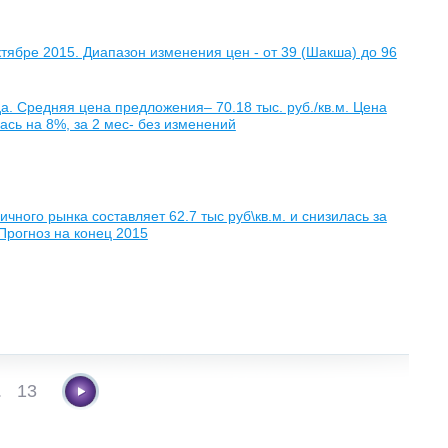
ябре 2015. Диапазон изменения цен - от 39 (Шакша) до 96
а. Средняя цена предложения– 70.18 тыс. руб./кв.м. Цена
лась на 8%, за 2 мес- без изменений
чного рынка составляет 62.7 тыс руб\кв.м. и снизилась за
Прогноз на конец 2015
.
13