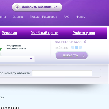
Добавить объявление
акты
Оценка
Гильдия Риэлторов
FAQ
Форум
Реклама
Учебный центр
Работа у нас
0
ОБЪЕКТОВ В БАЗЕ:
Курортная
НАЙДЕНО:
недвижимость
ПОКАЗАТЬ
по номеру объекта:
тан
ртостан