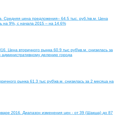
а. Средняя цена предложения– 64.5 тыс. руб./кв.м. Цена
сь на 9%, с начала 2015 – на 14.6%
6. Цена вторичного рынка 60.9 тыс руб\кв.м. снизилась за
о административному делению города
ичного рынка 61.3 тыс руб\кв.м. снизилась за 2 месяца на
аре 2016. Диапазон изменения цен - от 39 (Шакша) до 87