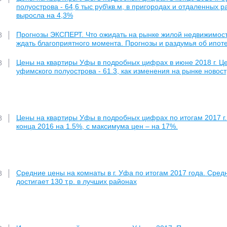
полуострова - 64,6 тыс руб\кв.м, в пригородах и отдаленных р
выросла на 4,3%
Прогнозы ЭКСПЕРТ. Что ожидать на рынке жилой недвижимости 
8
ждать благоприятного момента. Прогнозы и раздумья об ипоте
Цены на квартиры Уфы в подробных цифрах в июне 2018 г. Цен
8
уфимского полуострова - 61.3, как изменения на рынке новос
Цены на квартиры Уфы в подробных цифрах по итогам 2017 г. 
8
конца 2016 на 1.5%, с максимума цен – на 17%.
Средние цены на комнаты в г. Уфа по итогам 2017 года. Средн
8
достигает 130 т.р. в лучших районах