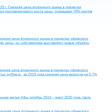
0 г. Средняя цена вторичного рынка в пределах
 год противоречивого роста цены, показывая +9% против
редняя цена вторичного рынка в пределах уфимского
ению цены, но собственники выставляют новые объекты
редняя цена вторичного рынка в пределах уфимского
 тыс руб\кв.м., за 2019 года средняя цена выросла на 5.7%
рынке жилья Уфы октябрь 2019 – март 2020 года. Цель
редняя цена вторичного рынка в пределах уфимского