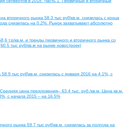
ия сегментов в 2018. Часть 1. Первичный и вторичный
а вторичного рынка 58.3 тыс руб\кв.м. снизилась с конца
года снизилась на 0.2%. Рынок захватывают абсолютно
,6 т.р/кв.м. и тренды первичного и вторичного рынка со
0.5 тыс руб/кв.м на рынке новостроек)
8.9 тыс руб\кв.м. снизилась с января 2016 на 4.1%, с
Средняя цена предложения– 63.4 тыс. руб./кв.м. Цена кв.м.
10%, с начала 2015 – на 16.5%
ного рынка 59.7 тыс руб\кв.м. снизилась за полгода на