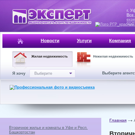
г. Уфа, ул.
Все
expe
ГОСТ, ISO 
Новости
Услуги
Компания
Жилая недвижимость
Нежилая недвижимость
Выберите агент
Я хочу
Выберите
Главная
Вторичное жилье и комнаты в Уфе и Респ.
Башкортостан
Вторичн