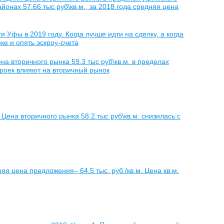
айонах 57.66 тыс руб\кв.м., за 2018 года средняя цена
Уфы в 2019 году. Когда лучше идти на сделку, а когда
ке и опять эскроу-счета
а вторичного рынка 59.3 тыс руб\кв.м. в пределах
троек влияют на вторичный рынок
Цена вторичного рынка 58.2 тыс руб\кв.м. снизилась с
яя цена предложения– 64.5 тыс. руб./кв.м. Цена кв.м.