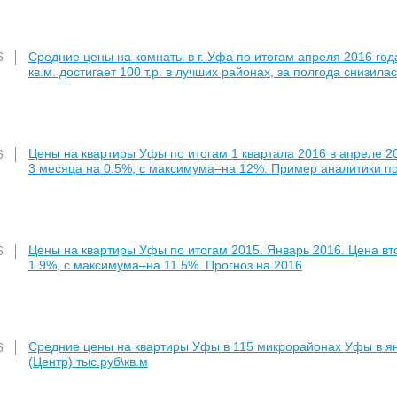
Средние цены на комнаты в г. Уфа по итогам апреля 2016 год
6
кв.м. достигает 100 т.р. в лучших районах, за полгода снизила
Цены на квартиры Уфы по итогам 1 квартала 2016 в апреле 201
6
3 месяца на 0.5%, с максимума–на 12%. Пример аналитики п
Цены на квартиры Уфы по итогам 2015. Январь 2016. Цена втор
6
1.9%, с максимума–на 11.5%. Прогноз на 2016
Средние цены на квартиры Уфы в 115 микрорайонах Уфы в янв
6
(Центр) тыс.руб\кв.м