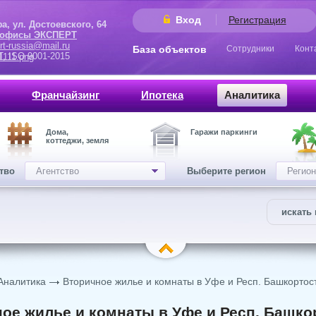
Вход
Регистрация
 Достоевского, 64
 офисы ЭКСПЕРТ
rt-russia@mail.ru
База объектов
Сотрудники
Конт
9001-2015
Франчайзинг
Ипотека
Аналитика
Дома,
Гаражи паркинги
коттеджи, земля
ство
Агентство
Выберите регион
Регион
искать 
Аналитика
Вторичное жилье и комнаты в Уфе и Респ. Башкортос
ое жилье и комнаты в Уфе и Респ. Башко