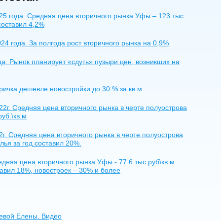
5 года. Средняя цена вторичного рынка Уфы – 123 тыс.
составил 4,2%
4 года. За полгода рост вторичного рынка на 0,9%
а. Рынок планирует «сдуть» пузыри цен, возникших на
ичка дешевле новостройки до 30 % за кв.м.
2г. Средняя цена вторичного рынка в черте полуострова
уб.\кв.м
г. Средняя цена вторичного рынка в черте полуострова
лья за год составил 20%.
дняя цена вторичного рынка Уфы - 77.6 тыс руб\кв.м.
авил 18%, новостроек – 30% и более
еевой Елены. Видео