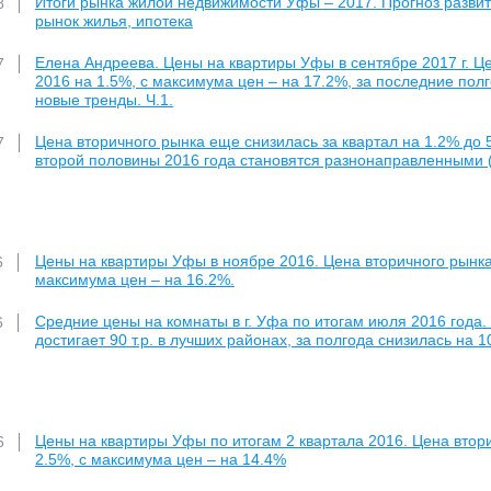
Итоги рынка жилой недвижимости Уфы – 2017. Прогноз развит
8
рынок жилья, ипотека
Елена Андреева. Цены на квартиры Уфы в сентябре 2017 г. Цен
7
2016 на 1.5%, с максимума цен – на 17.2%, за последние пол
новые тренды. Ч.1.
Цена вторичного рынка еще снизилась за квартал на 1.2% до 58
7
второй половины 2016 года становятся разнонаправленными (6
Цены на квартиры Уфы в ноябре 2016. Цена вторичного рынка 5
6
максимума цен – на 16.2%.
Средние цены на комнаты в г. Уфа по итогам июля 2016 года. 
6
достигает 90 т.р. в лучших районах, за полгода снизилась на 
Цены на квартиры Уфы по итогам 2 квартала 2016. Цена вторич
6
2.5%, с максимума цен – на 14.4%