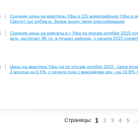
Средние цены на квартиры Уфы в 115 микрорайонах Уфы в окт
5
(Центр) тыс.руб\кв.м. Зачем рынку такая классификация
Средние цены на комнаты в г. Уфа по итогам октября 2015 год
5
кв.м. достигает 86 т.р. в лучших районах, с начала 2015 снизи
Цены на квартиры Уфы на по итогам октября 2015 . Цена втори
5
2 месяца на 0.5%, с начала года с максимума цен –на 10.8%. 
1
Страницы:
2
3
4
5
..