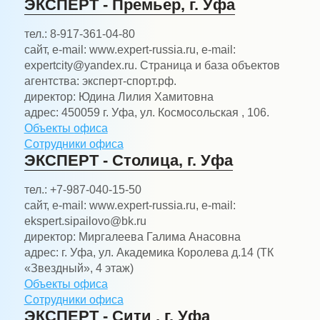
ЭКСПЕРТ - Премьер, г. Уфа
тел.:
8-917-361-04-80
сайт, e-mail:
www.expert-russia.ru, e-mail:
expertcity@yandex.ru. Страница и база объектов
агентства: эксперт-спорт.рф.
директор:
Юдина Лилия Хамитовна
адрес:
450059 г. Уфа, ул. Космосольская , 106.
Объекты офиса
Сотрудники офиса
ЭКСПЕРТ - Столица, г. Уфа
тел.:
+7-987-040-15-50
сайт, e-mail:
www.expert-russia.ru, e-mail:
ekspert.sipailovo@bk.ru
директор:
Миргалеева Галима Анасовна
адрес:
г. Уфа, ул. Академика Королева д.14 (ТК
«Звездный», 4 этаж)
Объекты офиса
Сотрудники офиса
ЭКСПЕРТ - Сити , г. Уфа