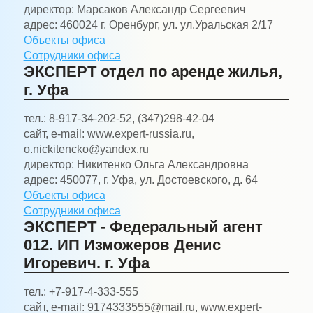
директор:
Марсаков Александр Сергеевич
адрес:
460024 г. Оренбург, ул. ул.Уральская 2/17
Объекты офиса
Сотрудники офиса
ЭКСПЕРТ отдел по аренде жилья,
г. Уфа
тел.:
8-917-34-202-52, (347)298-42-04
сайт, e-mail:
www.expert-russia.ru,
o.nickitencko@yandex.ru
директор:
Никитенко Ольга Александровна
адрес:
450077, г. Уфа, ул. Достоевского, д. 64
Объекты офиса
Сотрудники офиса
ЭКСПЕРТ - Федеральный агент
012. ИП Изможеров Денис
Игоревич. г. Уфа
тел.:
+7-917-4-333-555
сайт, e-mail:
9174333555@mail.ru, www.expert-