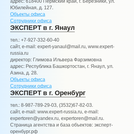
адрес:
618400 Пермский край, г. Березники, ул.
Юбилейная, д. 127.
Объекты офиса
Сотрудники офиса
ЭКСПЕРТ в г. Янаул
тел.:
+7-927-332-60-40
сайт, e-mail:
expert-yanaul@mail.ru, www.expert-
russia.ru
директор:
Глимова Ильвера Фарзимовна
адрес:
Республика Башкортостан, г. Янаул, ул.
Азина, д. 28.
Объекты офиса
Сотрудники офиса
ЭКСПЕРТ в г. Оренбург
тел.:
8-987-789-29-03, (3532)67-82-03.
сайт, e-mail:
www.expert-russia.ru, e-mail:
expertoren@yandex.ru, expertoren@mail.ru.
Страница агентства и база объектов: эксперт-
оренбург.рф