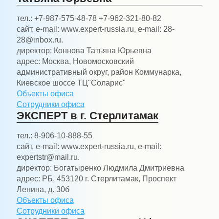
тел.:
+7-987-575-48-78 +7-962-321-80-82
сайт, e-mail:
www.expert-russia.ru, e-mail: 28-
28@inbox.ru.
директор:
Коннова Татьяна Юрьевна
адрес:
Москва, Новомосковский
административный округ, район Коммунарка,
Киевское шоссе ТЦ"Соларис"
Объекты офиса
Сотрудники офиса
ЭКСПЕРТ в г. Стерлитамак
тел.:
8-906-10-888-55
сайт, e-mail:
www.expert-russia.ru, e-mail:
expertstr@mail.ru.
директор:
Богатыренко Людмила Дмитриевна
адрес:
РБ, 453120 г. Стерлитамак, Проспект
Ленина, д. 30б
Объекты офиса
Сотрудники офиса