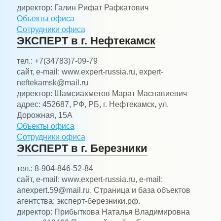
директор:
Галин Рифат Рафкатович
Объекты офиса
Сотрудники офиса
ЭКСПЕРТ в г. Нефтекамск
тел.:
+7(34783)7-09-79
сайт, e-mail:
www.expert-russia.ru, expert-
neftekamsk@mail.ru
директор:
Шамсиахметов Марат Маснавиевич
адрес:
452687, РФ, РБ, г. Нефтекамск, ул.
Дорожная, 15А
Объекты офиса
Сотрудники офиса
ЭКСПЕРТ в г. Березники
тел.:
8-904-846-52-84
сайт, e-mail:
www.expert-russia.ru, e-mail:
anexpert.59@mail.ru. Страница и база объектов
агентства: эксперт-березники.рф.
директор:
Прибыткова Наталья Владимировна