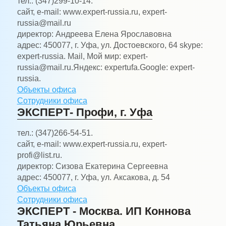
тел.:
(347)299-10-14.
сайт, e-mail:
www.expert-russia.ru, expert-
russia@mail.ru
директор:
Андреева Елена Ярославовна
адрес:
450077, г. Уфа, ул. Достоевского, 64 skype:
expert-russia. Mail, Мой мир: expert-
russia@mail.ru.Яндекс: expertufa.Google: expert-
russia.
Объекты офиса
Сотрудники офиса
ЭКСПЕРТ- Профи, г. Уфа
тел.:
(347)266-54-51.
сайт, e-mail:
www.expert-russia.ru, expert-
profi@list.ru.
директор:
Сизова Екатерина Сергеевна
адрес:
450077, г. Уфа, ул. Аксакова, д. 54
Объекты офиса
Сотрудники офиса
ЭКСПЕРТ - Москва. ИП Коннова
Татьяна Юрьевна