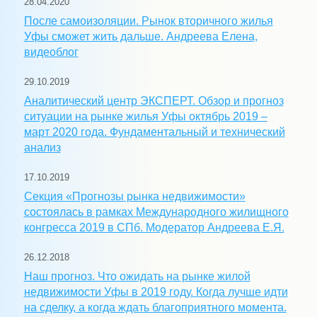
28.04.2020
После самоизоляции. Рынок вторичного жилья
Уфы сможет жить дальше. Андреева Елена,
видеоблог
29.10.2019
Аналитический центр ЭКСПЕРТ. Обзор и прогноз
ситуации на рынке жилья Уфы октябрь 2019 –
март 2020 года. Фундаментальный и технический
анализ
17.10.2019
Секция «Прогнозы рынка недвижимости»
состоялась в рамках Международного жилищного
конгресса 2019 в СПб. Модератор Андреева Е.Я.
26.12.2018
Наш прогноз. Что ожидать на рынке жилой
недвижимости Уфы в 2019 году. Когда лучше идти
на сделку, а когда ждать благоприятного момента.