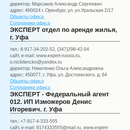
директор:
Марсаков Александр Сергеевич
адрес:
460024 г. Оренбург, ул. ул.Уральская 2/17
Объекты офиса
Сотрудники офиса
ЭКСПЕРТ отдел по аренде жилья,
г. Уфа
тел.:
8-917-34-202-52, (347)298-42-04
сайт, e-mail:
www.expert-russia.ru,
o.nickitencko@yandex.ru
директор:
Никитенко Ольга Александровна
адрес:
450077, г. Уфа, ул. Достоевского, д. 64
Объекты офиса
Сотрудники офиса
ЭКСПЕРТ - Федеральный агент
012. ИП Изможеров Денис
Игоревич. г. Уфа
тел.:
+7-917-4-333-555
сайт, e-mail:
9174333555@mail.ru, www.expert-