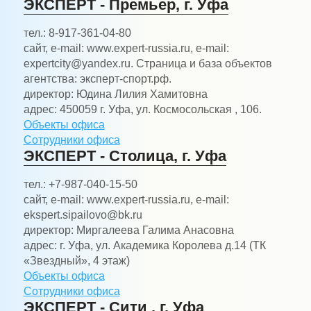
ЭКСПЕРТ - Премьер, г. Уфа
тел.:
8-917-361-04-80
сайт, e-mail:
www.expert-russia.ru, e-mail:
expertcity@yandex.ru. Страница и база объектов
агентства: эксперт-спорт.рф.
директор:
Юдина Лилия Хамитовна
адрес:
450059 г. Уфа, ул. Космосольская , 106.
Объекты офиса
Сотрудники офиса
ЭКСПЕРТ - Столица, г. Уфа
тел.:
+7-987-040-15-50
сайт, e-mail:
www.expert-russia.ru, e-mail:
ekspert.sipailovo@bk.ru
директор:
Миргалеева Галима Анасовна
адрес:
г. Уфа, ул. Академика Королева д.14 (ТК
«Звездный», 4 этаж)
Объекты офиса
Сотрудники офиса
ЭКСПЕРТ - Сити , г. Уфа