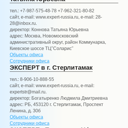
тел.:
+7-987-575-48-78 +7-962-321-80-82
сайт, e-mail:
www.expert-russia.ru, e-mail: 28-
28@inbox.ru.
директор:
Коннова Татьяна Юрьевна
адрес:
Москва, Новомосковский
административный округ, район Коммунарка,
Киевское шоссе ТЦ"Соларис"
Объекты офиса
Сотрудники офиса
ЭКСПЕРТ в г. Стерлитамак
тел.:
8-906-10-888-55
сайт, e-mail:
www.expert-russia.ru, e-mail:
expertstr@mail.ru.
директор:
Богатыренко Людмила Дмитриевна
адрес:
РБ, 453120 г. Стерлитамак, Проспект
Ленина, д. 30б
Объекты офиса
Сотрудники офиса