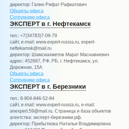
директор:
Галин Рифат Рафкатович
Объекты офиса
Сотрудники офиса
ЭКСПЕРТ в г. Нефтекамск
тел.:
+7(34783)7-09-79
сайт, e-mail:
www.expert-russia.ru, expert-
neftekamsk@mail.ru
директор:
Шамсиахметов Марат Маснавиевич
адрес:
452687, РФ, РБ, г. Нефтекамск, ул.
Дорожная, 15А
Объекты офиса
Сотрудники офиса
ЭКСПЕРТ в г. Березники
тел.:
8-904-846-52-84
сайт, e-mail:
www.expert-russia.ru, e-mail:
anexpert.59@mail.ru. Страница и база объектов
агентства: эксперт-березники.рф.
директор:
Прибыткова Наталья Владимировна