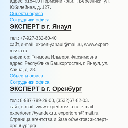
адрес:
618400 Пермский край, г. Березники, ул.
Юбилейная, д. 127.
Объекты офиса
Сотрудники офиса
ЭКСПЕРТ в г. Янаул
тел.:
+7-927-332-60-40
сайт, e-mail:
expert-yanaul@mail.ru, www.expert-
russia.ru
директор:
Глимова Ильвера Фарзимовна
адрес:
Республика Башкортостан, г. Янаул, ул.
Азина, д. 28.
Объекты офиса
Сотрудники офиса
ЭКСПЕРТ в г. Оренбург
тел.:
8-987-789-29-03, (3532)67-82-03.
сайт, e-mail:
www.expert-russia.ru, e-mail:
expertoren@yandex.ru, expertoren@mail.ru.
Страница агентства и база объектов: эксперт-
оренбург.рф