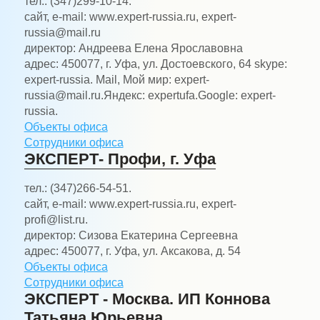
тел.:
(347)299-10-14.
сайт, e-mail:
www.expert-russia.ru, expert-
russia@mail.ru
директор:
Андреева Елена Ярославовна
адрес:
450077, г. Уфа, ул. Достоевского, 64 skype:
expert-russia. Mail, Мой мир: expert-
russia@mail.ru.Яндекс: expertufa.Google: expert-
russia.
Объекты офиса
Сотрудники офиса
ЭКСПЕРТ- Профи, г. Уфа
тел.:
(347)266-54-51.
сайт, e-mail:
www.expert-russia.ru, expert-
profi@list.ru.
директор:
Сизова Екатерина Сергеевна
адрес:
450077, г. Уфа, ул. Аксакова, д. 54
Объекты офиса
Сотрудники офиса
ЭКСПЕРТ - Москва. ИП Коннова
Татьяна Юрьевна