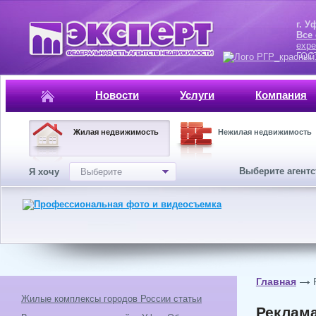
г. Уфа, ул.
Все
expe
ГОСТ, ISO 
Новости
Услуги
Компания
Жилая недвижимость
Нежилая недвижимость
Выберите агент
Я хочу
Выберите
Главная
Жилые комплексы городов России статьи
Реклам