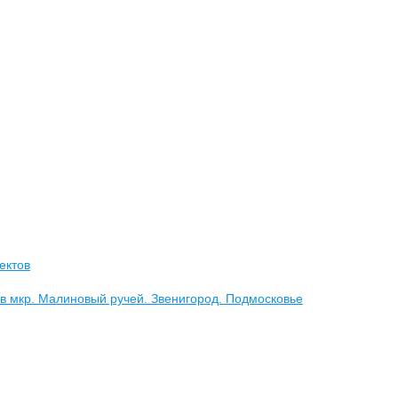
ектов
в мкр. Малиновый ручей. Звенигород. Подмосковье