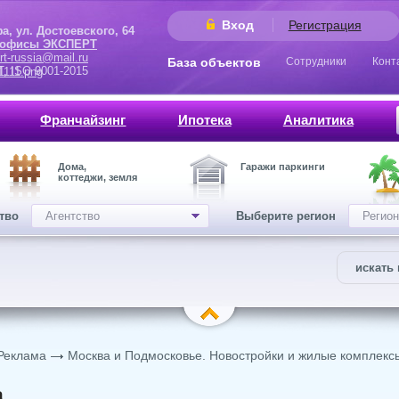
Вход
Регистрация
 Достоевского, 64
 офисы ЭКСПЕРТ
rt-russia@mail.ru
База объектов
Сотрудники
Конт
9001-2015
Франчайзинг
Ипотека
Аналитика
Дома,
Гаражи паркинги
коттеджи, земля
ство
Агентство
Выберите регион
Регион
искать 
Реклама
Москва и Подмосковье. Новостройки и жилые комплекс
а