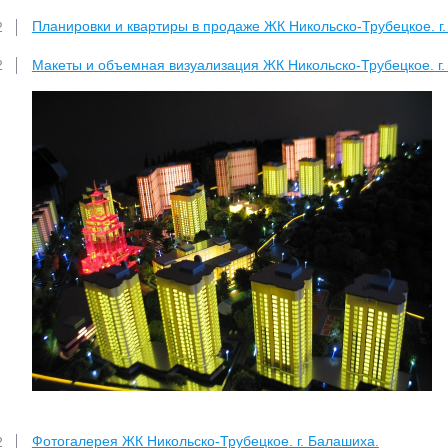
Планировки и квартиры в продаже ЖК Никольско-Трубецкое. г
2
Макеты и объемная визуализация ЖК Никольско-Трубецкое. г.
2
Фотогалерея ЖК Никольско-Трубецкое. г. Балашиха.
2