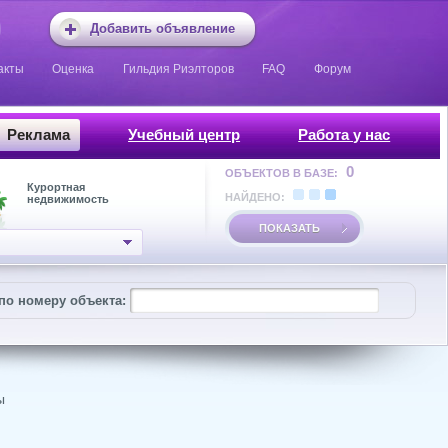
Добавить объявление
акты
Оценка
Гильдия Риэлторов
FAQ
Форум
Реклама
Учебный центр
Работа у нас
0
ОБЪЕКТОВ В БАЗЕ:
Курортная
НАЙДЕНО:
недвижимость
ПОКАЗАТЬ
по номеру объекта:
ы