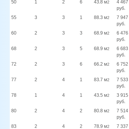
50
1
2
6
43.8 м
4 467
2
руб.
55
3
3
1
88.3 м
7 947
2
руб.
60
2
3
3
68.9 м
6 476
2
руб.
68
2
3
5
68.9 м
6 683
2
руб.
72
2
3
6
66.2 м
6 752
2
руб.
77
2
4
1
83.7 м
7 533
2
руб.
78
1
4
1
43.5 м
3 915
2
руб.
80
2
4
2
80.8 м
7 514
2
руб.
83
2
4
2
78.9 м
7 337
2