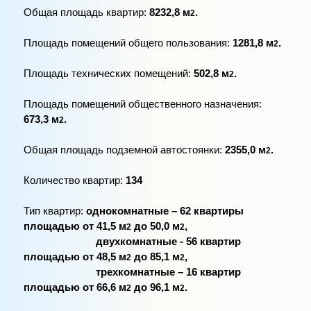
Общая площадь квартир:
8232,8 м
.
2
Площадь помещений общего пользования:
1281,8 м
.
2
Площадь технических помещений:
502,8 м
.
2
Площадь помещений общественного назначения:
673,3 м
.
2
Общая площадь подземной автостоянки:
2355,0 м
.
2
Количество квартир:
134
Тип квартир:
однокомнатные – 62 квартиры
площадью от 41,5 м
до 50,0 м
,
2
2
двухкомнатные - 56 квартир
площадью от 48,5 м
до 85,1 м
,
2
2
трехкомнатные – 16 квартир
площадью от 66,6 м
до 96,1 м
.
2
2