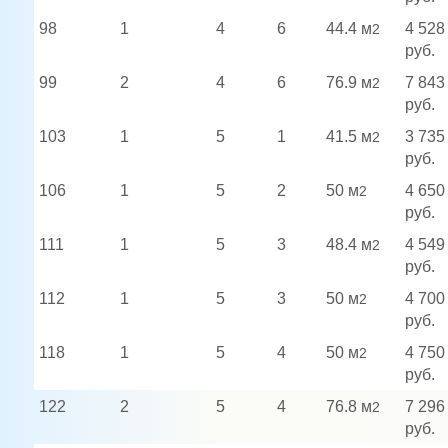
98
1
4
6
44.4 м
4 528
2
руб.
99
2
4
6
76.9 м
7 843
2
руб.
103
1
5
1
41.5 м
3 735
2
руб.
106
1
5
2
50 м
4 650
2
руб.
111
1
5
3
48.4 м
4 549
2
руб.
112
1
5
3
50 м
4 700
2
руб.
118
1
5
4
50 м
4 750
2
руб.
122
2
5
4
76.8 м
7 296
2
руб.