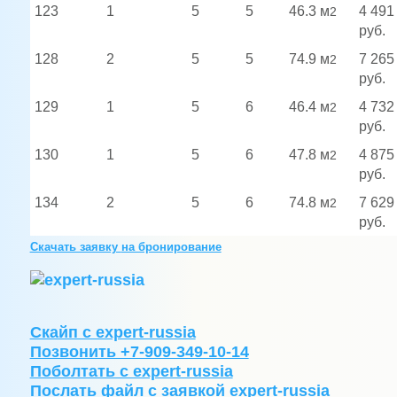
123
1
5
5
46.3 м
4 491
2
руб.
128
2
5
5
74.9 м
7 265
2
руб.
129
1
5
6
46.4 м
4 732
2
руб.
130
1
5
6
47.8 м
4 875
2
руб.
134
2
5
6
74.8 м
7 629
2
руб.
Скачать заявку
на бронирование
Скайп с expert-russia
Позвонить +7-909-349-10-14
Поболтать с expert-russia
Послать файл c заявкой expert-russia