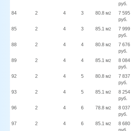
руб.
84
2
4
3
80.8 м
7 595
2
руб.
85
2
4
3
85.1 м
7 999
2
руб.
88
2
4
4
80.8 м
7 676
2
руб.
89
2
4
4
85.1 м
8 084
2
руб.
92
2
4
5
80.8 м
7 837
2
руб.
93
2
4
5
85.1 м
8 254
2
руб.
96
2
4
6
78.8 м
8 037
2
руб.
97
2
4
6
85.1 м
8 680
2
руб.