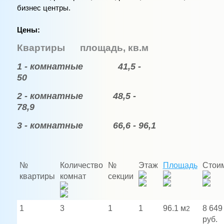
бизнес центры.
Цены:
Квартиры площадь, кв.м
1 - комнатные 41,5 -
50
2 - комнатные 48,5 -
78,9
3 - комнатные 66,6 - 96,1
№
Количество
№
Этаж
Площадь
Стои
квартиры
комнат
секции
1
3
1
1
96.1 м
8 649
2
руб.