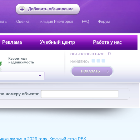
Добавить объявление
акты
Оценка
Гильдия Риэлторов
FAQ
Форум
Реклама
Учебный центр
Работа у нас
0
ОБЪЕКТОВ В БАЗЕ:
Курортная
НАЙДЕНО:
недвижимость
ПОКАЗАТЬ
по номеру объекта:
ка жилья в 2026 году. Круглый стол РБК