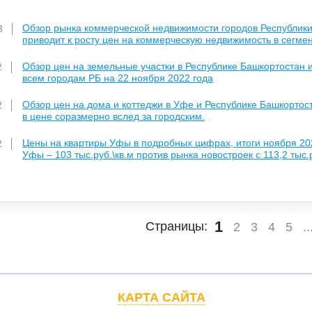
Обзор рынка коммерческой недвижимости городов Республики 
3
приводит к росту цен на коммерческую недвижимость в сегмен
Обзор цен на земельные участки в Республике Башкортостан и
2
всем городам РБ на 22 ноября 2022 года
Обзор цен на дома и коттеджи в Уфе и Республике Башкортос
2
в цене соразмерно вслед за городским.
Цены на квартиры Уфы в подробных цифрах, итоги ноября 202
2
Уфы – 103 тыс.руб.\кв.м против рынка новостроек с 113,2 тыс.р
1
Страницы:
2
3
4
5
..
КАРТА САЙТА