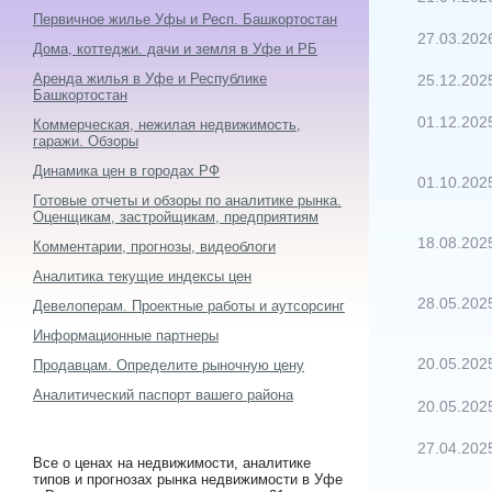
Первичное жилье Уфы и Респ. Башкортостан
27.03.202
Дома, коттеджи. дачи и земля в Уфе и РБ
Аренда жилья в Уфе и Республике
25.12.202
Башкортостан
01.12.202
Коммерческая, нежилая недвижимость,
гаражи. Обзоры
Динамика цен в городах РФ
01.10.202
Готовые отчеты и обзоры по аналитике рынка.
Оценщикам, застройщикам, предприятиям
18.08.202
Комментарии, прогнозы, видеоблоги
Аналитика текущие индексы цен
28.05.202
Девелоперам. Проектные работы и аутсорсинг
Информационные партнеры
20.05.202
Продавцам. Определите рыночную цену
Аналитический паспорт вашего района
20.05.202
27.04.202
Все о ценах на недвижимости, аналитике
типов и прогнозах рынка недвижимости в Уфе