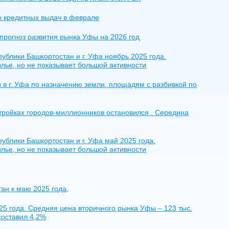
ы кредитных выдач в феврале
прогноз развития рынка Уфы на 2026 год
блики Башкортостан и г. Уфа ноябрь 2025 года.
лье, но не показывает большой активности
 в г. Уфа по назначению земли, площадям с разбивкой по
тройках городов-миллионников остановился . Середина
блики Башкортостан и г. Уфа май 2025 года.
лье, но не показывает большой активности
ан к маю 2025 года,
5 года. Средняя цена вторичного рынка Уфы – 123 тыс.
составил 4,2%