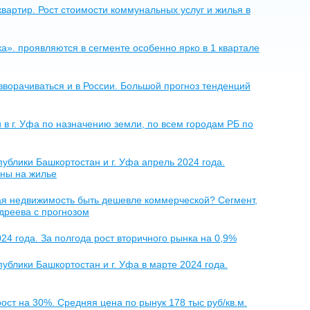
квартир. Рост стоимости коммунальных услуг и жилья в
а». проявляются в сегменте особенно ярко в 1 квартале
ворачиваться и в России. Большой прогноз тенденций
 в г. Уфа по назначению земли, по всем городам РБ по
блики Башкортостан и г. Уфа апрель 2024 года.
ены на жилье
ая недвижимость быть дешевле коммерческой? Сегмент,
дреева с прогнозом
4 года. За полгода рост вторичного рынка на 0,9%
блики Башкортостан и г. Уфа в марте 2024 года.
ост на 30%. Средняя цена по рынук 178 тыс руб/кв.м.