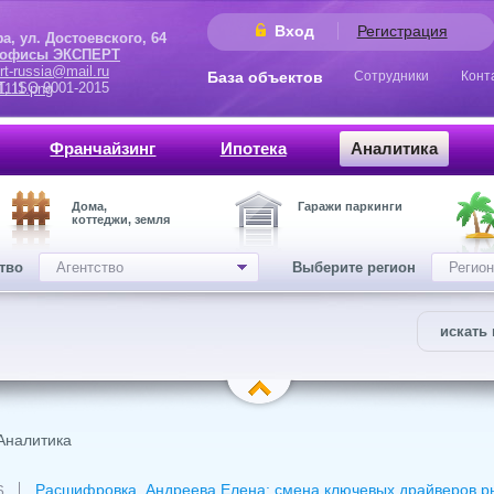
Вход
Регистрация
 Достоевского, 64
 офисы ЭКСПЕРТ
rt-russia@mail.ru
База объектов
Сотрудники
Конт
9001-2015
Франчайзинг
Ипотека
Аналитика
Дома,
Гаражи паркинги
коттеджи, земля
ство
Агентство
Выберите регион
Регион
искать 
Аналитика
Расшифровка. Андреева Елена: смена ключевых драйверов рын
6