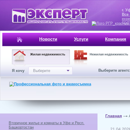
г. Уфа, ул.
Все
expe
ГОСТ, ISO 
Новости
Услуги
Компания
Жилая недвижимость
Нежилая недвижимость
Выберите агент
Я хочу
Выберите
Главная
Вторичное жилье и комнаты в Уфе и Респ.
Башкортостан
21.04.202