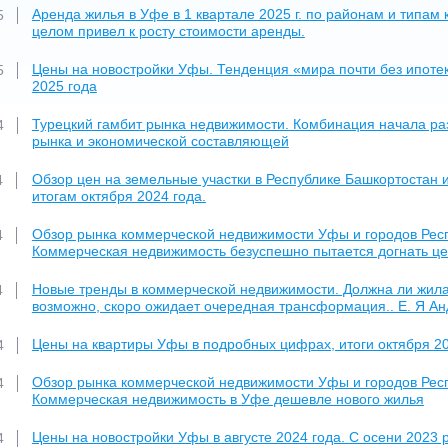
Аренда жилья в Уфе в 1 квартале 2025 г. по районам и типам 
5
целом привел к росту стоимости аренды.
Цены на новостройки Уфы. Тенденция «мира почти без ипотек
5
2025 года
Турецкий гамбит рынка недвижимости. Комбинация начала раз
4
рынка и экономической составляющей
Обзор цен на земельные участки в Республике Башкортостан и
4
итогам октября 2024 года.
Обзор рынка коммерческой недвижимости Уфы и городов Респу
4
Коммерческая недвижимость безуспешно пытается догнать ц
Новые тренды в коммерческой недвижимости. Должна ли жил
4
возможно, скоро ожидает очередная трансформация.. Е. Я Ан
Цены на квартиры Уфы в подробных цифрах, итоги октября 202
4
Обзор рынка коммерческой недвижимости Уфы и городов Респу
4
Коммерческая недвижимость в Уфе дешевле нового жилья
Цены на новостройки Уфы в августе 2024 года. С осени 2023 р
4