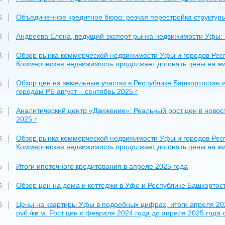
Объединенное кредитное бюро: резкая перестройка структур
6
Андреева Елена, ведущий эксперт рынка недвижимости Уфы: 
5
Обзор рынка коммерческой недвижимости Уфы и городов Респу
5
Коммерческая недвижимость продолжает догонять цены на жи
Обзор цен на земельные участки в Республике Башкортостан и
5
городам РБ август – сентябрь 2025 г
Аналитический центр «Движение»: Реальный рост цен в новос
5
2025 г
Обзор рынка коммерческой недвижимости Уфы и городов Респу
5
Коммерческая недвижимость продолжает догонять цены на жи
Итоги ипотечного кредитования в апреле 2025 года
5
Обзор цен на дома и коттеджи в Уфе и Республике Башкортост
5
Цены на квартиры Уфы в подробных цифрах, итоги апреля 202
5
руб./кв.м. Рост цен с февраля 2024 года до апреля 2025 года 