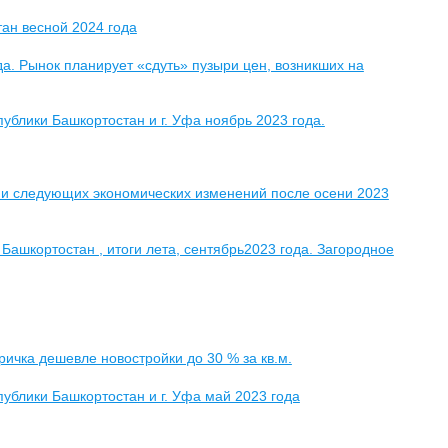
тан весной 2024 года
а. Рынок планирует «сдуть» пузыри цен, возникших на
блики Башкортостан и г. Уфа ноябрь 2023 года.
рии следующих экономических изменений после осени 2023
Башкортостан , итоги лета, сентябрь2023 года. Загородное
ичка дешевле новостройки до 30 % за кв.м.
ублики Башкортостан и г. Уфа май 2023 года