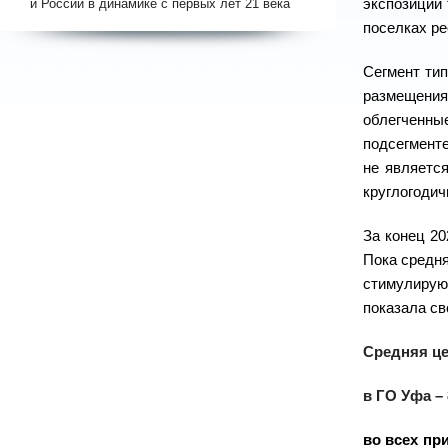
и России в динамике с первых лет 21 века
экспозиции 
поселках ре
Сегмент тип
размещения
облегченны
подсегмент
не являетс
круглогодич
За конец 20
Пока средня
стимулируют
показала св
Средняя це
в ГО Уфа – 
во всех пр