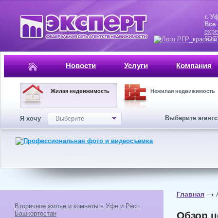
г. Уфа, ул.
Все
expe
ГОСТ, ISO 
Новости
Услуги
Компания
Жилая недвижимость
Нежилая недвижимость
Выберите агент
Я хочу
Выберите
Главная
Вторичное жилье и комнаты в Уфе и Респ.
Башкортостан
Обзор ц