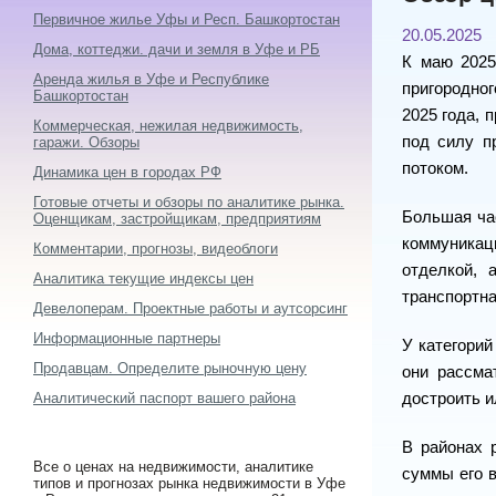
Первичное жилье Уфы и Респ. Башкортостан
20.05.2025
Дома, коттеджи. дачи и земля в Уфе и РБ
К маю 2025
Аренда жилья в Уфе и Республике
пригородног
Башкортостан
2025 года, 
Коммерческая, нежилая недвижимость,
под силу п
гаражи. Обзоры
потоком.
Динамика цен в городах РФ
Готовые отчеты и обзоры по аналитике рынка.
Большая час
Оценщикам, застройщикам, предприятиям
коммуникац
Комментарии, прогнозы, видеоблоги
отделкой, 
Аналитика текущие индексы цен
транспортна
Девелоперам. Проектные работы и аутсорсинг
Информационные партнеры
У категорий
Продавцам. Определите рыночную цену
они рассма
Аналитический паспорт вашего района
достроить и
В районах 
Все о ценах на недвижимости, аналитике
суммы его в
типов и прогнозах рынка недвижимости в Уфе