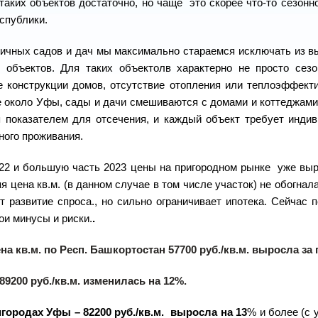
таких объектов достаточно, но чаще это скорее что-то сезонн
спублики.
ичных садов и дач мы максимально стараемся исключать из вы
 объектов. Для таких объектолв характерно не просто сезо
е конструкции домов, отсутствие отопления или теплоэффекти
е около Уфы, сады и дачи смешиваются с домами и коттеджами
я показателем для отсечения, и каждый объект требует инди
ного проживания.
22 и большую часть 2023 цены на пригородном рынке уже выро
я цена кв.м. (в данном случае в том числе участок) не обогнал
 развитие спроса., но сильно ограничивает ипотека. Сейчас 
ои минусы и риски.
.
на кв.м. по Респ. Башкортостан 57700 руб./кв.м. выросла за
89200 руб./кв.м. изменилась на 12%.
игородах Уфы – 82200 руб./кв.м. выросла на 13
% и более (с