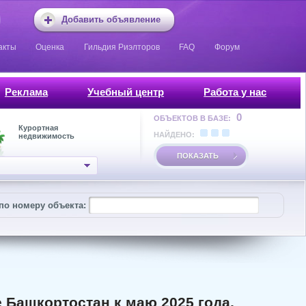
Добавить объявление
акты
Оценка
Гильдия Риэлторов
FAQ
Форум
Реклама
Учебный центр
Работа у нас
0
ОБЪЕКТОВ В БАЗЕ:
Курортная
НАЙДЕНО:
недвижимость
ПОКАЗАТЬ
по номеру объекта:
е Башкортостан к маю 2025 года,