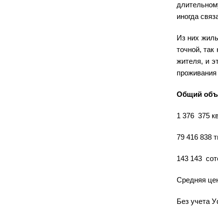
длительном
иногда связ
Из них жилы
точной, так
жителя,
и э
проживания 
Общий объе
1 376 375 к
79 416 838 т
143 143 сот
Средняя цен
Без учета У