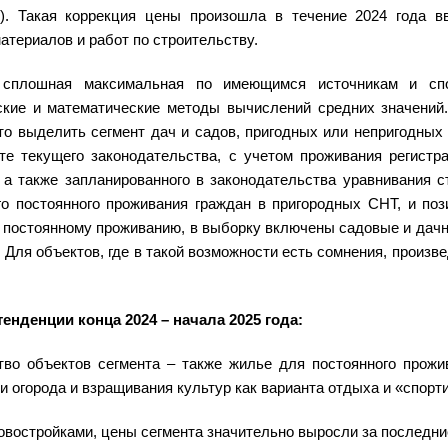
). Такая коррекция цены произошла в течение 2024 года вв
атериалов и работ по строительству.
:
сплошная максимальная по имеющимся источникам и спо
ские и математические методы вычислений средних значений
то выделить сегмент дач и садов, пригодных или непригодных
те текущего законодательства, с учетом проживания регистр
, а также запланированного в законодательства уравнивания 
го постоянного проживания граждан в пригородных СНТ, и поз
 постоянному проживанию, в выборку включены садовые и дачн
 Для объектов, где в такой возможности есть сомнения, произв
енденции конца 2024 – начала 2025 года:
тво объектов сегмента – также жилье для постоянного прожи
 и огорода и взращивания культур как варианта отдыха и «спорт
новостройками, цены сегмента значительно выросли за последние