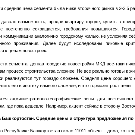
ки средняя цена сегмента была ниже вторичного рынка в 2-2,5 ра
 давало возможность, продав квартиру городе, купить в приг
е постепенно сокращается, требования повышаются. Городс
и коммуникации аналогично городскому жилью, не усложняя се
нного проживания. Далее будут исследованы пиковые крите
я к ценам новостроек.
оста сегмента, догнав городские новостройки МКД все-таки ниж
сам процесс строительства сложнее. Не все реально готовы к ж
ки реализуются тут гораздо сложнее. Средняя цена хорошего
упить его в ипотеку намного сложнее, и это тормозит рост цены.
тся административно-географические зоны для постоянного
м, где пока дешевле. Например, акцент сейчас в сторону Восто
 Башкортостан. Средние цены и структура предложения по 
о Республике Башкортостан около 11011 объект – дома, коттед