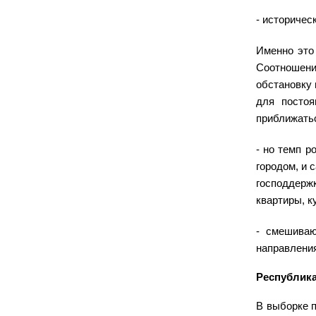
- историчес
Именно это
Соотношени
обстановку 
для постоя
приближатьс
- но темп р
городом, и 
господдерж
квартиры, к
- смешиваю
направления
Республика
В выборке п