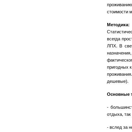
проживанию
стоимости м
Методика
Статистиче
всегда прос
ЛПХ. В све
назначения
фактическо
пригодных к
проживания.
дешевые).
Основные т
- большинс
отдыха, так
- вслед за 