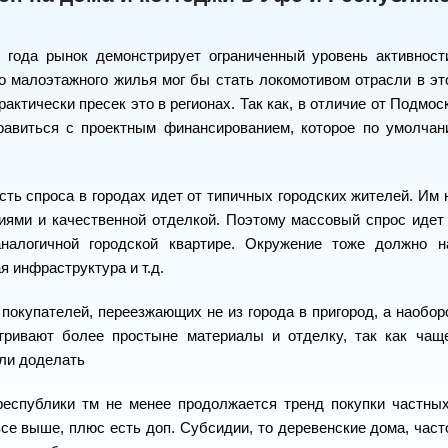
 года рынок демонстрирует ограниченный уровень активност
о малоэтажного жилья мог бы стать локомотивом отрасли в это
практически пресек это в регионах. Так как, в отличие от Подмо
равиться с проектным финансированием, которое по умолчан
ть спроса в городах идет от типичных городских жителей. Им 
иями и качественной отделкой. Поэтому массовый спрос идет 
аналогичной городской квартире. Окружение тоже должно н
я инфраструктура и т.д.
 покупателей, переезжающих не из города в пригород, а наобор
тривают более простыне материалы и отделку, так как чаще
ли доделать
республики тм не менее продолжается тренд покупки частных
се выше, плюс есть доп. Субсидии, то деревенские дома, часто