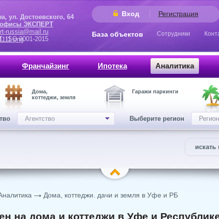
Вход
Регистрация
 Достоевского, 64
 офисы ЭКСПЕРТ
rt-russia@mail.ru
База объектов
Сотрудники
Конт
9001-2015
Франчайзинг
Ипотека
Аналитика
Дома,
Гаражи паркинги
коттеджи, земля
ство
Агентство
Выберите регион
Регион
искать 
Аналитика
Дома, коттеджи. дачи и земля в Уфе и РБ
ен на дома и коттеджи в Уфе и Республик