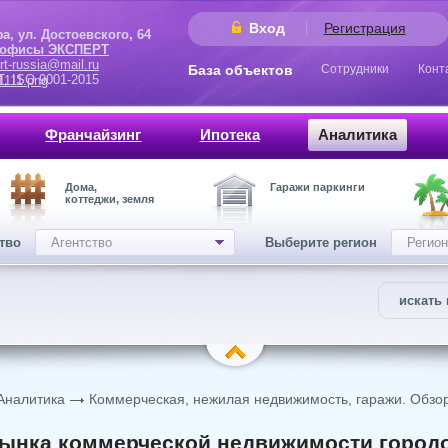
Вход
Регистрация
 Достоевского, 64
 офисы ЭКСПЕРТ
rt-russia@mail.ru
База объектов
Сотрудники
Конт
9001-2015
Франчайзинг
Ипотека
Аналитика
Дома,
Гаражи паркинги
коттеджи, земля
ство
Агентство
Выберите регион
Регион
искать 
Аналитика
Коммерческая, нежилая недвижимость, гаражи. Обзо
ынка коммерческой недвижимости городо