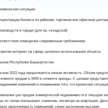
номическая ситуация
онцентрации бизнеса по районам, торговым или офисным центр
производств в городе (для пр.-складской)
оответствия помещения современным требованиям.
азвития интернет на сферу целевого использования объекта.
рынка Республики Башкортостан
осени 2022 года продолжается низкая активность. Объем предл
сегменте продаж и 3499 в сегменте аренды. С ценами представ
жиданиями изменений и пониманием того, что кризисная ситуация
зменения цен продаж коммерческой недвижимости в текущем эк
ы по типам показывают снижение, несмотря на инфляцию. Дело
вало заполняемость помещений, сроки экспозиции высокие