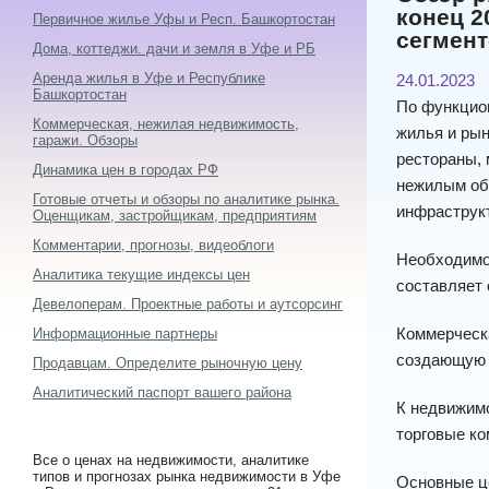
конец 2
Первичное жилье Уфы и Респ. Башкортостан
сегмент
Дома, коттеджи. дачи и земля в Уфе и РБ
Аренда жилья в Уфе и Республике
24.01.2023
Башкортостан
По функцио
Коммерческая, нежилая недвижимость,
жилья и ры
гаражи. Обзоры
рестораны, 
Динамика цен в городах РФ
нежилым объ
Готовые отчеты и обзоры по аналитике рынка.
инфраструкт
Оценщикам, застройщикам, предприятиям
Комментарии, прогнозы, видеоблоги
Необходимо 
Аналитика текущие индексы цен
составляет 
Девелоперам. Проектные работы и аутсорсинг
Коммерческ
Информационные партнеры
создающую 
Продавцам. Определите рыночную цену
Аналитический паспорт вашего района
К недвижимо
торговые ко
Все о ценах на недвижимости, аналитике
типов и прогнозах рынка недвижимости в Уфе
Основные ц