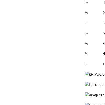
¾ Тип пла
¾ Условия 
¾ Уровень 
¾ Условия
¾ Состоян
¾ Физическ
¾ Перспек