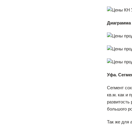
Диаграмма 
Уфа. Сегме
Сегмент сох
кв.м. как и
развитость 
большого ро
Так же для 