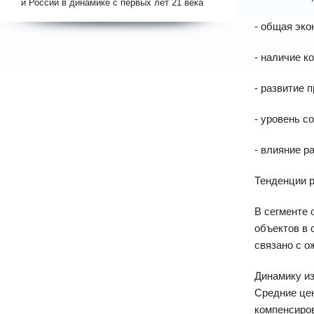
и России в динамике с первых лет 21 века
- общая эко
- наличие к
- развитие 
- уровень с
- влияние р
Тенденции 
В сегменте 
объектов в 
связано с о
Динамику и
Средние цен
компенсиро