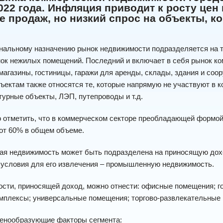
022 года. Инфляция приводит к росту це
е продаж, но низкий спрос на объекты, к
нальному назначению рынок недвижимости подразделяется на т
нок нежилых помещений. Последний и включает в себя рынок к
магазины, гостиницы, гаражи для аренды, склады, здания и соо
ектам также относятся те, которые напрямую не участвуют в ко
урные объекты, ЛЭП, путепроводы и т.д.
отметить, что в коммерческом секторе преобладающей формой 
от 60% в общем объеме.
ая недвижимость может быть подразделена на приносящую дох
условия для его извлечения – промышленную недвижимость.
сти, приносящей доход, можно отнести: офисные помещения; гос
мплексы; универсальные помещения; торгово-развлекательные к
енообразующие факторы сегмента: