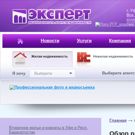
г. Уфа, ул.
Все
expe
ГОСТ, ISO 
Новости
Услуги
Компания
Жилая недвижимость
Нежилая недвижимость
Выберите агент
Я хочу
Выберите
Главная
Вторичное жилье и комнаты в Уфе и Респ.
Башкортостан
Обзор р