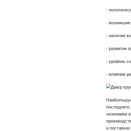
- политичес
- возникшие
- наличие к
- развитие 
- уровень с
- влияние р
Наибольшую
последнего.
экономики в
производств
и поставках