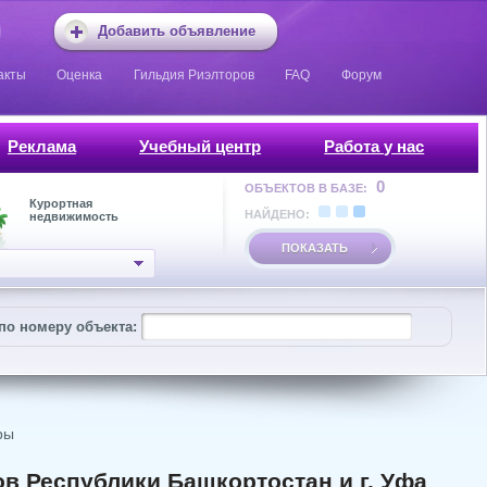
Добавить объявление
акты
Оценка
Гильдия Риэлторов
FAQ
Форум
Реклама
Учебный центр
Работа у нас
0
ОБЪЕКТОВ В БАЗЕ:
Курортная
НАЙДЕНО:
недвижимость
ПОКАЗАТЬ
по номеру объекта:
ры
в Республики Башкортостан и г. Уфа