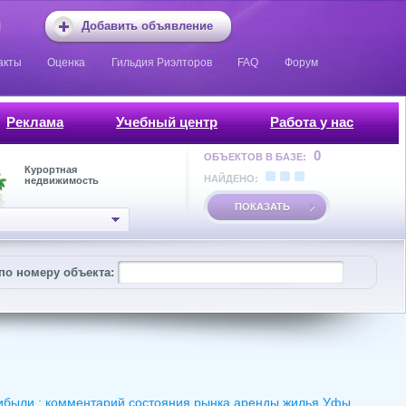
Добавить объявление
акты
Оценка
Гильдия Риэлторов
FAQ
Форум
Реклама
Учебный центр
Работа у нас
0
ОБЪЕКТОВ В БАЗЕ:
Курортная
НАЙДЕНО:
недвижимость
ПОКАЗАТЬ
по номеру объекта:
рибыли : комментарий состояния рынка аренды жилья Уфы