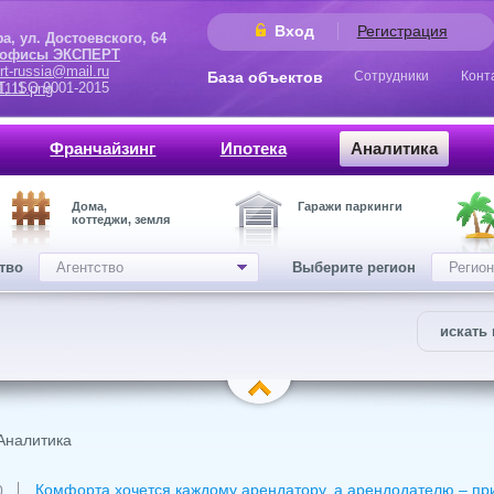
Вход
Регистрация
 Достоевского, 64
 офисы ЭКСПЕРТ
rt-russia@mail.ru
База объектов
Сотрудники
Конт
9001-2015
Франчайзинг
Ипотека
Аналитика
Дома,
Гаражи паркинги
коттеджи, земля
ство
Агентство
Выберите регион
Регион
искать 
Аналитика
Комфорта хочется каждому арендатору, а арендодателю – п
0