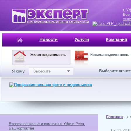
г. Уфа, ул.
Все
expe
ГОСТ, ISO 
Новости
Услуги
Компания
Жилая недвижимость
Нежилая недвижимость
Выберите агент
Я хочу
Выберите
Главная
Вторичное жилье и комнаты в Уфе и Респ.
Башкортостан
07.11.201