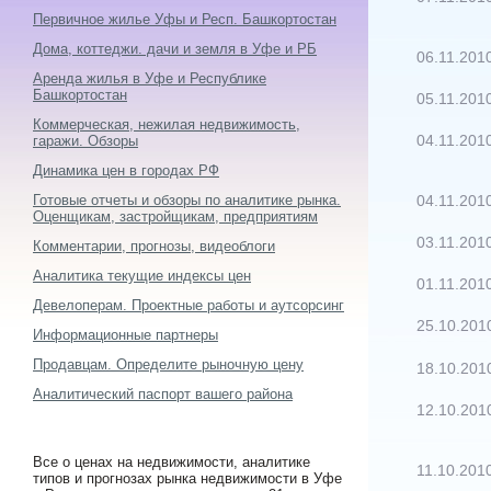
Первичное жилье Уфы и Респ. Башкортостан
Дома, коттеджи. дачи и земля в Уфе и РБ
06.11.201
Аренда жилья в Уфе и Республике
Башкортостан
05.11.201
Коммерческая, нежилая недвижимость,
гаражи. Обзоры
04.11.201
Динамика цен в городах РФ
Готовые отчеты и обзоры по аналитике рынка.
04.11.201
Оценщикам, застройщикам, предприятиям
03.11.201
Комментарии, прогнозы, видеоблоги
Аналитика текущие индексы цен
01.11.201
Девелоперам. Проектные работы и аутсорсинг
25.10.201
Информационные партнеры
Продавцам. Определите рыночную цену
18.10.201
Аналитический паспорт вашего района
12.10.201
Все о ценах на недвижимости, аналитике
11.10.201
типов и прогнозах рынка недвижимости в Уфе