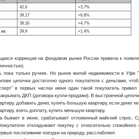
42,6
+3,7%
39,17
+6,8%
38,16
+4,7%
.кв.
39,9
+1,4%
аяся коррекция на фондовом рынке России привела к появле
личностью).
о, пока только ручеек. Но рынок жилой недвижимости в Уфе "
олове цепочки достаточно одного покупателя с деньгами, что
сперт" в первых числах июня один такой покупатель привел
закрывать ДКП (договора купли-продажи). В выстроенной цепочк
вартиру, добавить денег, купить большую квартиру, если денег н
вартиру, взять доплату, купить меньшую квартиру.
да бывает в июне, срабатывает отложенный майский спрос. С
покупатели откладывают покупку с относительно спокойного м
ервые послезимние поездки на природу, расслабляют.