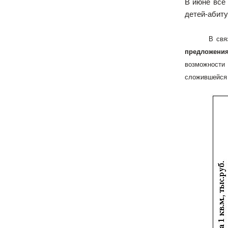
В июне все 
детей-абиту
В свя
предложени
возможности
сложившейся 