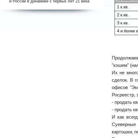
и России в динамике с первых лет 21 века
1 к.кв.
2 к.кв.
3 к.кв.
4 и более к
Продолжающ
"кэшем" (на
Их не мног
сделок. В г
офисов "Эк
Росреестр, 
- продать к
- продать к
И как всег
Суеверные 
картошки, п