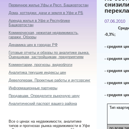
снизили
Первичное жилье Уфы и Респ. Башкортостан
перекл
Дома, коттеджи. дачи и земля в Уфе и РБ
Аренда жилья в Уфе и Республике
07.06.2010
Башкортостан
Средн
Коммерческая, нежилая недвижимость,
-0,3%;
гаражи. Обзоры
Динамика цен в городах РФ
- средняя цен
Готовые отчеты и обзоры по аналитике рынка.
Оценщикам, застройщикам, предприятиям
- средняя цен
Комментарии, прогнозы, видеоблоги
- средняя цен
Аналитика текущие индексы цен
Девелоперам. Проектные работы и аутсорсинг
- средняя це
Информационные партнеры
- средняя це
Продавцам. Определите рыночную цену
Аналитический паспорт вашего района
Тип кварти
Все о ценах на недвижимости, аналитике
типов и прогнозах рынка недвижимости в Уфе
по всем ти