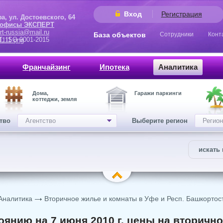
Вход
Регистрация
 Достоевского, 64
 офисы ЭКСПЕРТ
rt-russia@mail.ru
База объектов
Сотрудники
Конт
9001-2015
Франчайзинг
Ипотека
Аналитика
Дома,
Гаражи паркинги
коттеджи, земля
ство
Агентство
Выберите регион
Регион
искать 
Аналитика
Вторичное жилье и комнаты в Уфе и Респ. Башкортос
оянию на 7 июня 2010 г. цены на вторичн