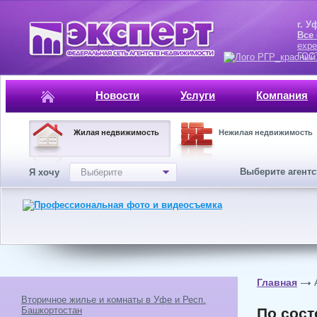
г. Уфа, ул.
Все
expe
ГОСТ, ISO 
Новости
Услуги
Компания
Жилая недвижимость
Нежилая недвижимость
Выберите агент
Я хочу
Выберите
Главная
Вторичное жилье и комнаты в Уфе и Респ.
Башкортостан
По сост