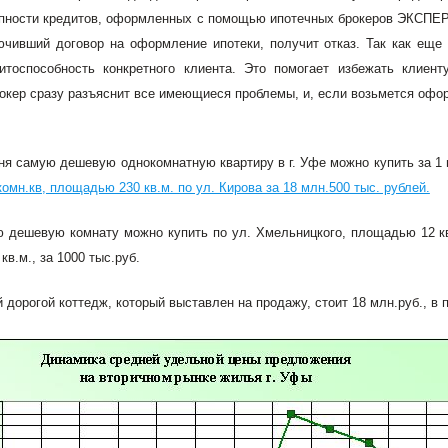
пности кредитов, оформленных с помощью ипотечных брокеров ЭКСПЕРТ 
чивший договор на оформление ипотеки, получит отказ. Так как еще
итоспособность конкретного клиента. Это помогает избежать клиент
окер сразу разъяснит все имеющиеся проблемы, и, если возьмется офор
ня самую дешевую однокомнатную квартиру в г. Уфе можно купить за 1 
омн.кв, площадью 230 кв.м. по ул. Кирова за 18 млн.500 тыс. рублей.
 дешевую комнату можно купить по ул. Хмельницкого, площадью 12 кв.м
в.м., за 1000 тыс.руб.
 дорогой коттедж, который выставлен на продажу, стоит 18 млн.руб., в 