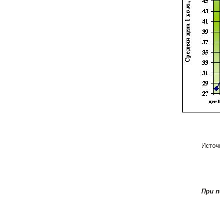
Источ
При 