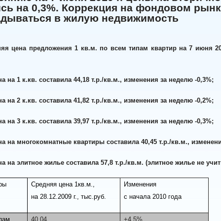
сь на 0,3%. Коррекция на фондовом рын
адываться в жилую недвижимость
яя цена предложения 1 кв.м. по всем типам квартир на 7 июня 2010 
а на 1 к.кв. составила 44,18 т.р./кв.м., изменения за неделю -0,3%;
а на 2 к.кв. составила 41,82 т.р./кв.м., изменения за неделю -0,2%;
а на 3 к.кв. составила 39,97 т.р./кв.м., изменения за неделю -0,3%;
на на многокомнатные квартиры составила 40,45 т.р./кв.м., изменени
на на элитное жилье составила 57,8 т.р./кв.м. (элитное жилье не у
ры
Средняя цена 1кв.м.,
Изменения
на 28.12.2009 г., тыс.руб.
с начала 2010 года
пам
40,04
+4,5%