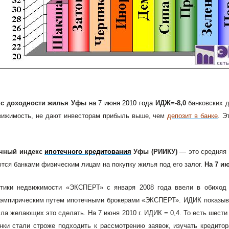
кс доходности жилья Уфы
на 7 июня 2010 года
ИДЖ=-8,0
банковских 
вижимость, не дают инвесторам прибыль выше, чем
депозит в банке
. Э
чный индекс
ипотечного кредитования
Уфы (РИИКУ)
— это средняя 
тся банками физическим лицам на покупку жилья под его залог.
На 7 и
тики недвижимости «ЭКСПЕРТ» с января 2008 года ввели в обиход 
эмпирическим путем ипотечными брокерами «ЭКСПЕРТ». ИДИК показыва
сла желающих это сделать. На 7 июня 2010 г. ИДИК = 0,4. То есть шест
нки стали строже подходить к рассмотрению заявок, изучать кредитор