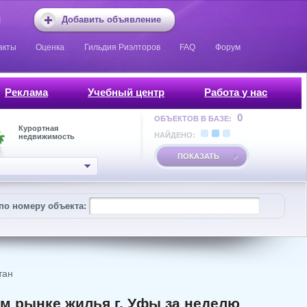
Добавить объявление
акты
Оценка
Гильдия Риэлторов
FAQ
Форум
Реклама
Учебный центр
Работа у нас
0
ОБЪЕКТОВ В БАЗЕ:
Курортная
НАЙДЕНО:
недвижимость
ПОКАЗАТЬ
по номеру объекта:
тан
ом рынке жилья г. Уфы за неделю