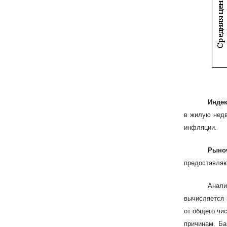
Инде
в жилую нед
инфляции.
Рыно
предоставляю
Анали
вычисляется 
от общего чи
причинам. Ба