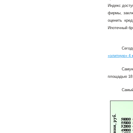
Индекс досту
фирмы, заклю
оценить кред
Ипотечный бр
Сегод
«элитную» 4 к
Самую
площадью 18 к
Самый