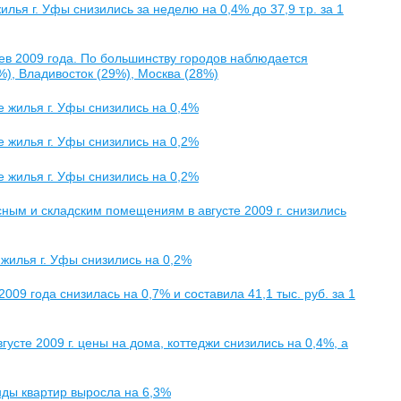
лья г. Уфы снизились за неделю на 0,4% до 37,9 т.р. за 1
цев 2009 года. По большинству городов наблюдается
), Владивосток (29%), Москва (28%)
е жилья г. Уфы снизились на 0,4%
е жилья г. Уфы снизились на 0,2%
е жилья г. Уфы снизились на 0,2%
ым и складским помещениям в августе 2009 г. снизились
 жилья г. Уфы снизились на 0,2%
09 года снизилась на 0,7% и составила 41,1 тыс. руб. за 1
усте 2009 г. цены на дома, коттеджи снизились на 0,4%, а
енды квартир выросла на 6,3%