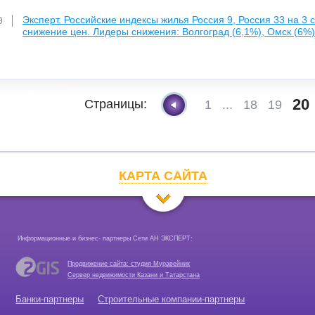
Эксперт. Российские индексы жилья Россия 9, Россия 33 на 3
9
снижение цен. Лидеры снижения: Волгоград (6,1%), Омск (6%)
20
Страницы:
1
...
18
19
КАРТА САЙТА
Информационные и бизнес- партнеры Сети АН ЭКСПЕРТ:
Продвижение сайта: студия Муравейник
Сервер недвижимости Казани и Татарстана
Банки-партнеры
Строительные компании-партнеры