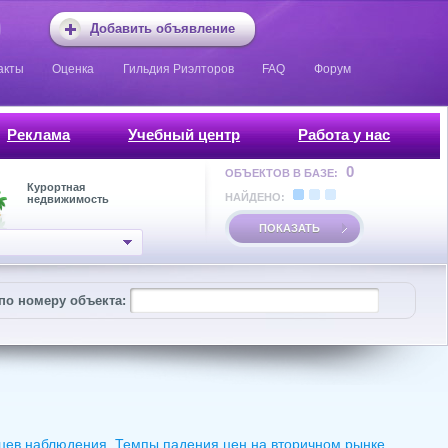
Добавить объявление
акты
Оценка
Гильдия Риэлторов
FAQ
Форум
Реклама
Учебный центр
Работа у нас
0
ОБЪЕКТОВ В БАЗЕ:
Курортная
НАЙДЕНО:
недвижимость
ПОКАЗАТЬ
по номеру объекта:
сяцев наблюдения. Темпы падения цен на вторичном рынке