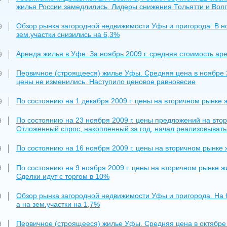
жилья России замедлились. Лидеры снижения Тольятти и Волг
Обзор рынка загородной недвижимости Уфы и пригорода. В ноя
9
зем.участки снизились на 6,3%
Аренда жилья в Уфе. За ноябрь 2009 г. средняя стоимость ар
9
Первичное (строящееся) жилье Уфы. Средняя цена в ноябре 20
9
цены не изменились. Наступило ценовое равновесие
По состоянию на 1 декабря 2009 г. цены на вторичном рынке 
9
По состоянию на 23 ноября 2009 г. цены предложений на вто
9
Отложенный спрос, накопленный за год, начал реализовывать
По состоянию на 16 ноября 2009 г. цены на вторичном рынке 
9
По состоянию на 9 ноября 2009 г. цены на вторичном рынке ж
9
Сделки идут с торгом в 10%
Обзор рынка загородной недвижимости Уфы и пригорода. На 6 
9
а на зем.участки на 1,7%
Первичное (строящееся) жилье Уфы. Средняя цена в октябре 2
9