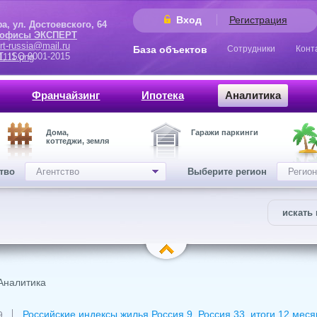
Вход
Регистрация
 Достоевского, 64
 офисы ЭКСПЕРТ
rt-russia@mail.ru
База объектов
Сотрудники
Конт
9001-2015
Франчайзинг
Ипотека
Аналитика
Дома,
Гаражи паркинги
коттеджи, земля
ство
Агентство
Выберите регион
Регион
искать 
Аналитика
Российские индексы жилья Россия 9, Россия 33, итоги 12 ме
9