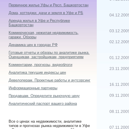
Первичное жилье Уфы и Респ. Башкортостан
Дома, коттеджи. дачи и земля в Уфе и РБ
04.12.200
Аренда жилья в Уфе и Республике
Башкортостан
03.12.200
Коммерческая, нежилая недвижимость,
гаражи. Обзоры
02.12.200
Динамика цен в городах РФ
Готовые отчеты и обзоры по аналитике рынка.
Оценщикам, застройщикам, предприятиям
01.12.200
Комментарии, прогнозы, видеоблоги
23.11.200
Аналитика текущие индексы цен
Девелоперам. Проектные работы и аутсорсинг
16.11.200
Информационные партнеры
09.11.200
Продавцам. Определите рыночную цену
Аналитический паспорт вашего района
08.11.200
Все о ценах на недвижимости, аналитике
типов и прогнозах рынка недвижимости в Уфе
07.11.200