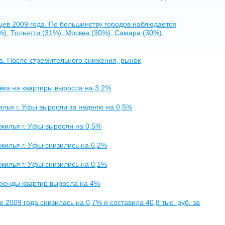
яцев 2009 года. По большинству городов наблюдается
), Тольятти (31%), Москва (30%), Самара (30%),
а. После стремительного снижения, рынок
авка на квартиры выросла на 3,2%
илья г. Уфы выросли за неделю на 0,5%
 жилья г. Уфы выросли на 0,5%
 жилья г. Уфы снизились на 0,2%
 жилья г. Уфы снизились на 0,1%
аренды квартир выросла на 4%
2009 года снизилась на 0,7% и составила 40,8 тыс. руб. за