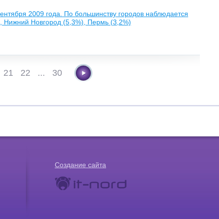
 сентября 2009 года. По большинству городов наблюдается
, Нижний Новгород (5,3%), Пермь (3,2%)
21
22
...
30
Создание сайта