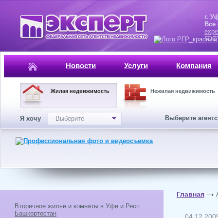
г. Уфа, ул.
Все
expe
ГОСТ, ISO 
Новости
Услуги
Компания
Жилая недвижимость
Нежилая недвижимость
Выберите агент
Я хочу
Выберите
Главная
Вторичное жилье и комнаты в Уфе и Респ.
Башкортостан
04.12.200