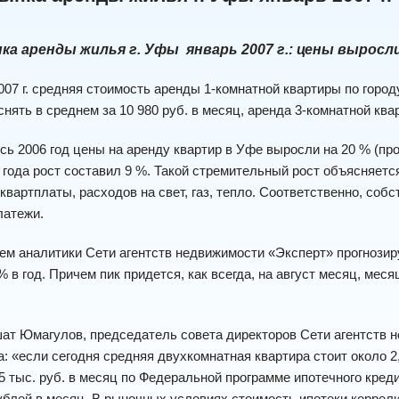
ка аренды жилья г. Уфы январь 2007 г.: цены выросли
07 г. средняя стоимость аренды 1-комнатной квартиры по городу
нять в среднем за 10 980 руб. в месяц, аренда 3-комнатной ква
6 год цены на аренду квартир в Уфе выросли на 20 % (против
 года рост составил 9 %. Такой стремительный рост объясняет
квартплаты, расходов на свет, газ, тепло. Соответственно, соб
латежи.
м аналитики Сети агентств недвижимости «Эксперт» прогнозир
% в год. Причем пик придется, как всегда, на август месяц, ме
гулов, председатель совета директоров Сети агентств недв
: «если сегодня средняя двухкомнатная квартира стоит около 2,
5 тыс. руб. в месяц по Федеральной программе ипотечного кред
рублей в месяц. В рыночных условиях стоимость ипотеки корре