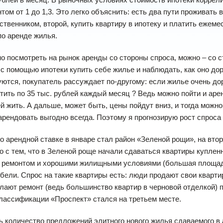
ом от 1 до 1,3. Это легко объяснить: есть два пути проживать в
ственником, второй, купить квартиру в ипотеку и платить ежем
о аренде жилья.
отреть на рынок аренды со стороны спроса, можно – со сто
 с помощью ипотеки купить себе жилье и наблюдать, как оно до
ются, покупатель рассуждает по-другому: если жилье очень доро
атить по 35 тыс. рублей каждый месяц ? Ведь можно пойти и аре
ей жить. А дальше, может быть, цены пойдут вниз, и тогда можно
 арендовать выгодно всегда. Поэтому я прогнозирую рост спроса
арендной ставке в январе стал район «Зеленой рощи», на втор
о с тем, что в Зеленой роще начали сдаваться квартиры купленны
ремонтом и хорошими жилищными условиями (большая площадь, 
бели. Спрос на такие квартиры есть: люди продают свои квартир
лают ремонт (ведь большинство квартир в черновой отделкой) 
лассификации «Проспект» стался на третьем месте.
 количество предложений элитного нового жилья сдаваемого в а