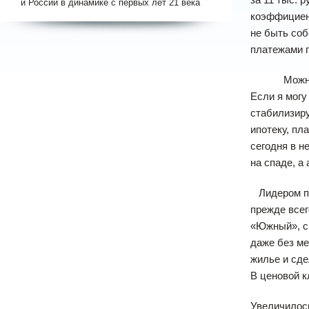
и России в динамике с первых лет 21 века
коэффициент
не быть соб
платежами п
Можно посм
Если я могу
стабилизиру
ипотеку, пл
сегодня в н
на спаде, а
Лидером по 
прежде всег
«Южный», с 
даже без ме
жилье и сде
В ценовой к
Увеличилось