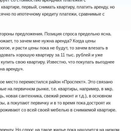
 квартире, первый, снимать квартиру, платить аренду, но
есячно по ипотечному кредиту платежи, сравнимые с
роны предложения. Позиция спроса предельно ясна.
рожает, то зачем мне нужна аренда? Когда цены
гое, и расти цены пока не будут, то зачем влезать в
ндовать хорошую квартиру за 11 тыс. рублей и уже
 купить свою квартиру. Известно, что покупать выгоднее
 на аренду».
ое место переместился район «Проспект». Это связано
е на первичном рынке, т.е. квартиры, например, в мкр.
новая сантехника, свежий ремонт и т.д.), в основном
ы, а покупают первичку и в то время пока достроят их
проживают со всей своей мебелью в снимаемой квартире.
ренду. Но спрос на такое жилье пока находится на низком