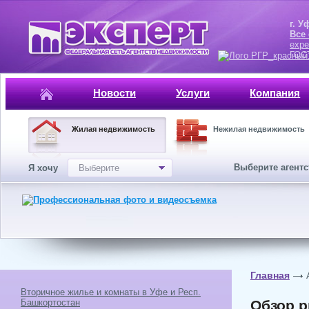
г. Уфа, ул.
Все
expe
ГОСТ, ISO 
Новости
Услуги
Компания
Жилая недвижимость
Нежилая недвижимость
Выберите агент
Я хочу
Выберите
Главная
Вторичное жилье и комнаты в Уфе и Респ.
Башкортостан
Обзор р