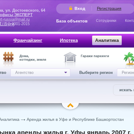
Вход
Регистрация
 Достоевского, 64
 офисы ЭКСПЕРТ
rt-russia@mail.ru
База объектов
Сотрудники
Конт
9001-2015
Франчайзинг
Ипотека
Аналитика
Дома,
Гаражи паркинги
коттеджи, земля
ство
Агентство
Выберите регион
Регион
искать 
Аналитика
Аренда жилья в Уфе и Республике Башкортостан
ынка аренды жилья г. Уфы январь 2007 г.