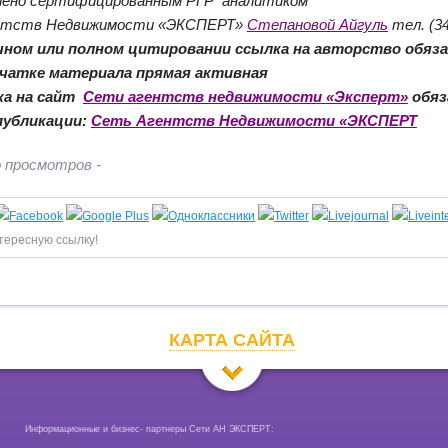
лено сертифицированным РГР аналитиком
нтств Недвижимости «ЭКСПЕРТ»
Степановой Айгуль
тел. (34
чном или полном цитировании ссылка на авторство обяз
ечатке материала прямая активная
ка на сайт
Сети агентств недвижимости «Эксперт»
обяз
публикации:
Сеть Агентств Недвижимости «ЭКСПЕРТ
 просмотров -
тересную ссылку!
КАРТА САЙТА
Информационные и бизнес- партнеры Сети АН ЭКСПЕРТ: