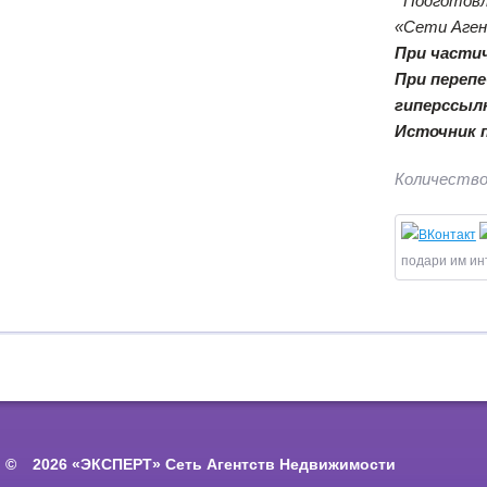
Подготов
«Сети Аге
При части
При переп
гиперссыл
Источник 
Количество
подари им ин
2026 «ЭКСПЕРТ» Сеть Агентств Недвижимости