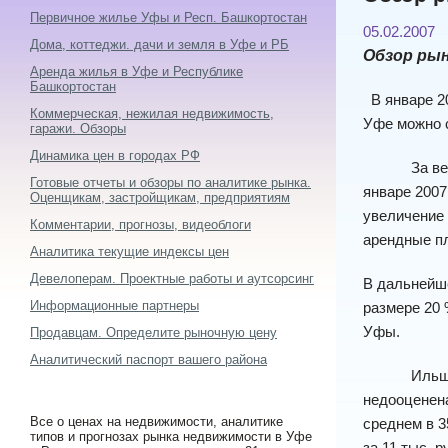
Первичное жилье Уфы и Респ. Башкортостан
05.02.2007
Дома, коттеджи. дачи и земля в Уфе и РБ
Обзор рын
Аренда жилья в Уфе и Республике
Башкортостан
В январе 20
Коммерческая, нежилая недвижимость,
Уфе можно с
гаражи. Обзоры
Динамика цен в городах РФ
За весь 200
Готовые отчеты и обзоры по аналитике рынка.
январе 2007
Оценщикам, застройщикам, предприятиям
увеличение 
Комментарии, прогнозы, видеоблоги
арендные п
Аналитика текущие индексы цен
Девелоперам. Проектные работы и аутсорсинг
В дальнейше
Информационные партнеры
размере 20 
Уфы.
Продавцам. Определите рыночную цену
Аналитический паспорт вашего района
Ильшат Юма
недооценена
Все о ценах на недвижимости, аналитике
среднем в 3
типов и прогнозах рынка недвижимости в Уфе
за 11 тыс. 