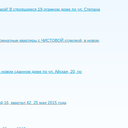
идкой! В строящемся 19-этажном доме по ул. Степана
комнатные квартиры с ЧИСТОВОЙ отделкой, в новом,
в новом сданном доме по ул. Айская, 20, по
й,16, квартал 42. 25 мая 2015 года