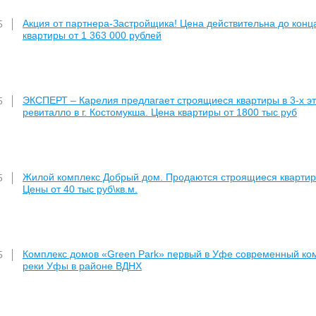
Акция от партнера-Застройщика! Цена действительна до кон
5
квартиры от 1 363 000 рублей
ЭКСПЕРТ – Карелия предлагает строящиеся квартиры в 3-х эт
5
ревиталло в г. Костомукша. Цена квартиры от 1800 тыс руб
Жилой комплекс Добрый дом. Продаются строящиеся квартир
5
Цены от 40 тыс руб\кв.м.
Комплекс домов «Green Park» первый в Уфе современный ком
5
реки Уфы в районе ВДНХ