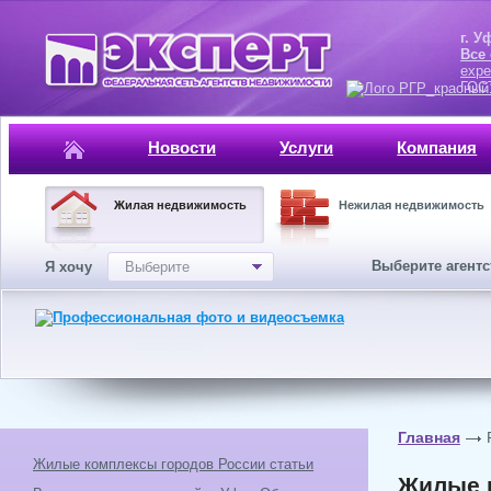
г. Уфа, ул.
Все
expe
ГОСТ, ISO 
Новости
Услуги
Компания
Жилая недвижимость
Нежилая недвижимость
Выберите агент
Я хочу
Выберите
Главная
Жилые комплексы городов России статьи
Жилые 