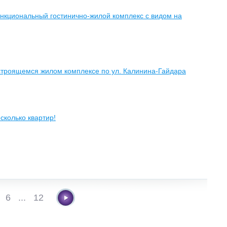
нкциональный гостинично-жилой комплекс с видом на
 строящемся жилом комплексе по ул. Калинина-Гайдара
сколько квартир!
6
...
12