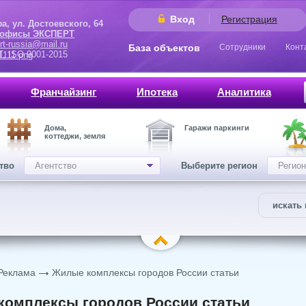
Вход
Регистрация
 Достоевского, 64
 офисы ЭКСПЕРТ
rt-russia@mail.ru
База объектов
Сотрудники
Конт
9001-2015
Франчайзинг
Ипотека
Аналитика
Дома,
Гаражи паркинги
коттеджи, земля
ство
Агентство
Выберите регион
Регион
искать 
Реклама
Жилые комплексы городов России статьи
комплексы городов России статьи