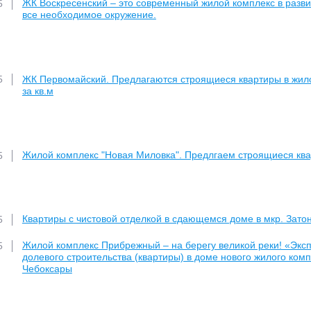
ЖК Воскресенский – это современный жилой комплекс в раз
5
все необходимое окружение.
ЖК Первомайский. Предлагаются строящиеся квартиры в жилом 
5
за кв.м
Жилой комплекс "Новая Миловка". Предлгаем строящиеся квар
5
Квартиры с чистовой отделкой в сдающемся доме в мкр. Затон
5
Жилой комплекс Прибрежный – на берегу великой реки! «Эксп
5
долевого строительства (квартиры) в доме нового жилого к
Чебоксары