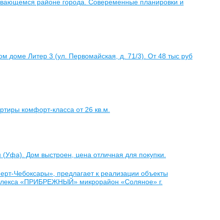
вивающемся районе города. Совеременные планировки и
доме Литер 3 (ул. Первомайская, д. 71/3). От 48 тыс руб
тиры комфорт-класса от 26 кв.м.
 (Уфа). Дом выстроен, цена отличная для покупки.
ерт-Чебоксары», предлагает к реализации объекты
омплекса «ПРИБРЕЖНЫЙ» микрорайон «Соляное» г.