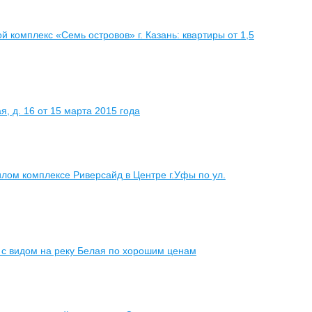
 комплекс «Семь островов» г. Казань: квартиры от 1,5
, д. 16 от 15 марта 2015 года
илом комплексе Риверсайд в Центре г.Уфы по ул.
 с видом на реку Белая по хорошим ценам