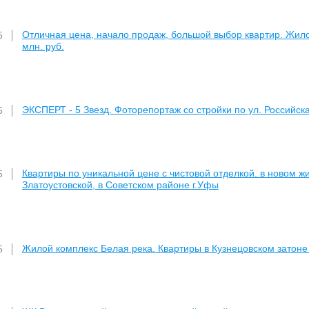
Отличная цена, начало продаж, большой выбор квартир. Жилой
5
млн. руб.
ЭКСПЕРТ - 5 Звезд. Фоторепортаж со стройки по ул. Российская
5
Квартиры по уникальной цене с чистовой отделкой. в новом ж
5
Златоустовской, в Советском районе г.Уфы
Жилой комплекс Белая река. Квартиры в Кузнецовском затоне
5