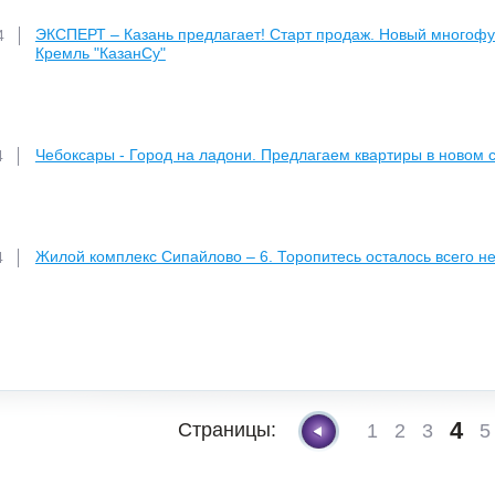
ЭКСПЕРТ – Казань предлагает! Старт продаж. Новый многофу
4
Кремль "КазанСу"
Чебоксары - Город на ладони. Предлагаем квартиры в новом
4
Жилой комплекс Сипайлово – 6. Торопитесь осталось всего не
4
4
Страницы:
1
2
3
5