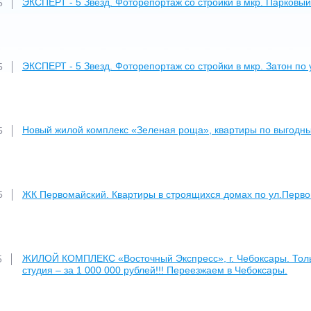
ЭКСПЕРТ - 5 Звезд. Фоторепортаж со стройки в мкр. Парковый
5
ЭКСПЕРТ - 5 Звезд. Фоторепортаж со стройки в мкр. Затон по 
5
Новый жилой комплекс «Зеленая роща», квартиры по выгодны
5
ЖК Первомайский. Квартиры в строящихся домах по ул.Первома
5
ЖИЛОЙ КОМПЛЕКС «Восточный Экспресс», г. Чебоксары. Тольк
5
студия – за 1 000 000 рублей!!! Переезжаем в Чебоксары.