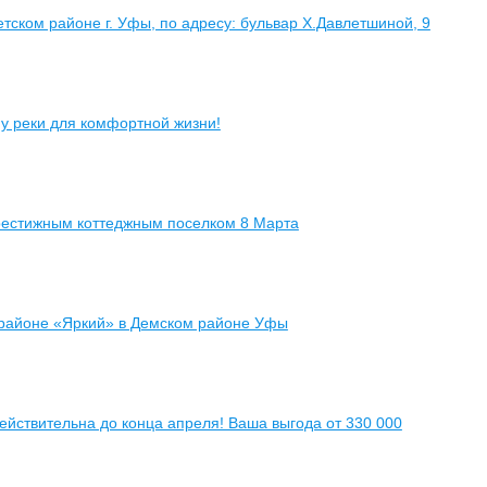
етском районе г. Уфы, по адресу: бульвар Х.Давлетшиной, 9
у реки для комфортной жизни!
рестижным коттеджным поселком 8 Марта
орайоне «Яркий» в Демском районе Уфы
ействительна до конца апреля! Ваша выгода от 330 000