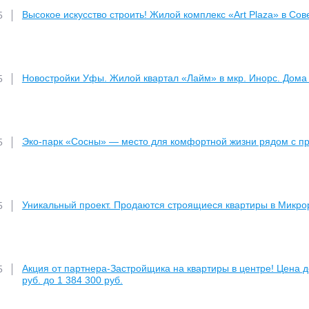
Высокое искусство строить! Жилой комплекс «Art Plaza» в Сов
5
Новостройки Уфы. Жилой квартал «Лайм» в мкр. Инорс. Дома 
5
Эко-парк «Сосны» — место для комфортной жизни рядом с п
5
Уникальный проект. Продаются строящиеся квартиры в Микр
5
Акция от партнера-Застройщика на квартиры в центре! Цена д
5
руб. до 1 384 300 руб.