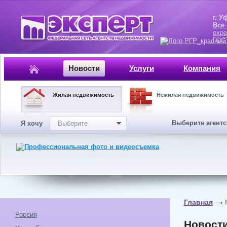
г. Уфа, ул.
Все
expe
ГОСТ, ISO 
Новости
Услуги
Компания
Жилая недвижимость
Нежилая недвижимость
Выберите агент
Я хочу
Выберите
Главная
Россия
Новост