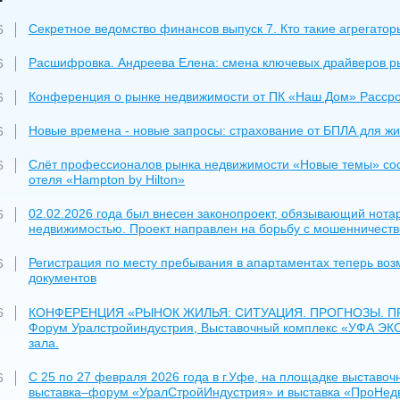
Секретное ведомство финансов выпуск 7. Кто такие агрегатор
6
Расшифровка. Андреева Елена: смена ключевых драйверов ры
6
Конференция о рынке недвижимости от ПК «Наш Дом» Рассроч
6
Новые времена - новые запросы: страхование от БПЛА для ж
6
Слёт профессионалов рынка недвижимости «Новые темы» сос
6
отеля «Hampton by Hilton»
02.02.2026 года был внесен законопроект, обязывающий нота
6
недвижимостью. Проект направлен на борьбу с мошенничеств
Регистрация по месту пребывания в апартаментах теперь во
6
документов
КОНФЕРЕНЦИЯ «РЫНОК ЖИЛЬЯ: СИТУАЦИЯ. ПРОГНОЗЫ. ПРАК
6
Форум Уралстройиндустрия, Выставочный комплекс «УФА ЭКСПО
зала.
С 25 по 27 февраля 2026 года в г.Уфе, на площадке выстав
6
выставка–форум «УралСтройИндустрия» и выставка «ПроНед