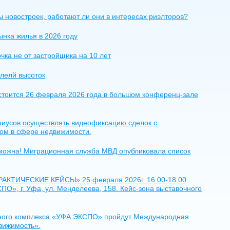
ы новостроек, работают ли они в интересах риэлторов?
нка жилья в 2026 году
ка не от застройщика на 10 лет
илелй высоток
тоится 26 февраля 2026 года в большом конференц-зале
риусов осуществлять видеофиксацию сделок с
ом в сфере недвижимости.
зможна! Миграционная служба МВД опубликовала список
ТИЧЕСКИЕ КЕЙСЫ» 25 февраля 2026г. 16.00-18.00
», г. Уфа, ул. Менделеева, 158. Кейс-зона выставочного
очного комплекса «УФА ЭКСПО» пройдут Международная
вижимость».