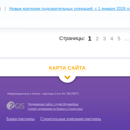
Новые критерии подозрительных операций: с 1 января 2026 г
5
1
Страницы:
2
3
4
5
...
КАРТА САЙТА
Информационные и бизнес- партнеры Сети АН ЭКСПЕРТ:
Продвижение сайта: студия Муравейник
Сервер недвижимости Казани и Татарстана
Банки-партнеры
Строительные компании-партнеры