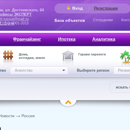
Вход
Регистрация
 Достоевского, 64
 офисы ЭКСПЕРТ
rt-russia@mail.ru
База объектов
Сотрудники
Конт
9001-2015
Франчайзинг
Ипотека
Аналитика
Дома,
Гаражи паркинги
коттеджи, земля
ство
Агентство
Выберите регион
Регион
искать 
Новости
Россия
и