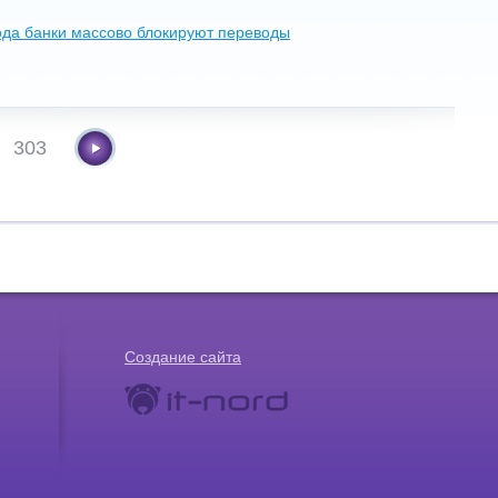
ода банки массово блокируют переводы
303
Создание сайта