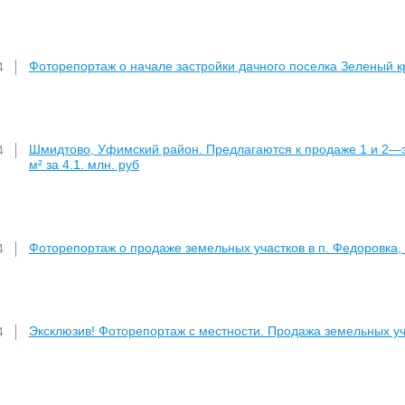
Фоторепортаж о начале застройки дачного поселка Зеленый 
4
Шмидтово, Уфимский район. Предлагаются к продаже 1 и 2—эт
4
м² за 4.1. млн. руб
Фоторепортаж о продаже земельных участков в п. Федоровка, 
4
Эксклюзив! Фоторепортаж с местности. Продажа земельных уча
4