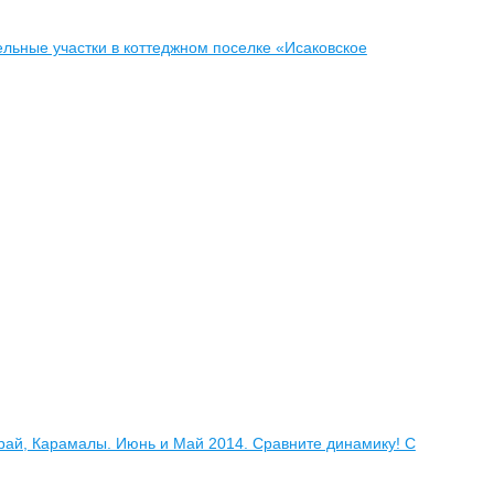
льные участки в коттеджном поселке «Исаковское
рай, Карамалы. Июнь и Май 2014. Сравните динамику! С