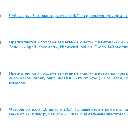
Чебоксары. Земельные участки ИЖС по ценам застройщика в 
4
Предлагаются к продаже земельные участки с центральными
4
Зеленый Край, Карамалы, Иглинский район. Около 140 участк
Предлагаются к продаже земельные участки в новом дачном 
4
судоходном берегу реки Белая в 35 км от Уфы ( КПМ Затон). 
комаров.
Фоторепортаж от 18 августа 2014. Готовые жилые дома в п. К
4
Цена от 1778 тыс руб за дом 70 кв.м. с земельным участком 5 