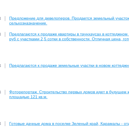
Предложение для девелоперов. Продается земельный участок 3
4
сельхозназначение.
Предлагаются к продаже квартиры в таунхаусах в коттеджном 
4
руб с участками 2,5 сотки в собственности. Отличная цена, гот
Предлагаются к продаже земельные участки в новом коттедж
4
Фоторепортаж. Строительство первых домов идет в будущем 
4
площадью 121 кв.м.
Готовые дачные дома в поселке Зеленый край, Карамалы - о
4