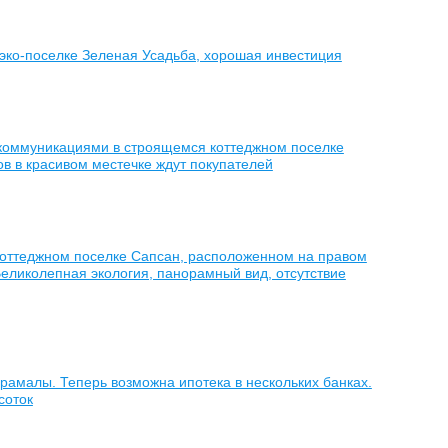
эко-поселке Зеленая Усадьба, хорошая инвестиция
 коммуникациями в строящемся коттеджном поселке
ов в красивом местечке ждут покупателей
коттеджном поселке Сапсан, расположенном на правом
Великолепная экология, панорамный вид, отсутствие
арамалы. Теперь возможна ипотека в нескольких банках.
соток