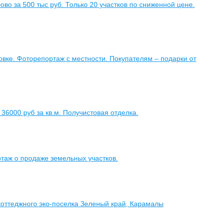
во за 500 тыс руб. Только 20 участков по сниженной цене.
вке. Фоторепортаж с местности. Покупателям – подарки от
 36000 руб за кв.м. Получистовая отделка.
таж о продаже земельных участков.
коттеджного эко-поселка Зеленый край, Карамалы