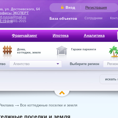
Вход
Регистрация
 Достоевского, 64
 офисы ЭКСПЕРТ
rt-russia@mail.ru
База объектов
Сотрудники
Конт
9001-2015
Франчайзинг
Ипотека
Аналитика
Дома,
Гаражи паркинги
коттеджи, земля
ство
Агентство
Выберите регион
Регион
искать 
Реклама
Все коттеджные поселки и земля
теджные поселки и земля