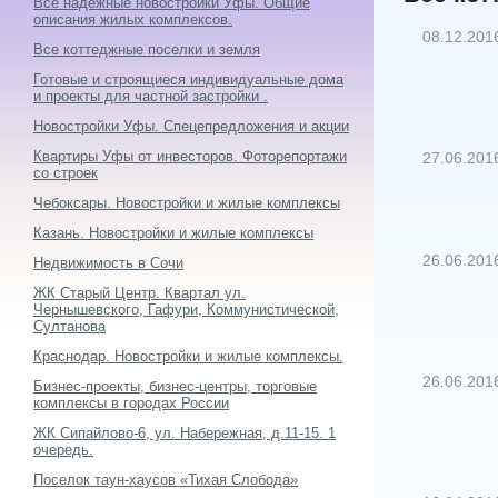
Все надежные новостройки Уфы. Общие
описания жилых комплексов.
08.12.201
Все коттеджные поселки и земля
Готовые и строящиеся индивидуальные дома
и проекты для частной застройки .
Новостройки Уфы. Спецепредложения и акции
Квартиры Уфы от инвесторов. Фоторепортажи
27.06.201
со строек
Чебоксары. Новостройки и жилые комплексы
Казань. Новостройки и жилые комплексы
26.06.201
Недвижимость в Сочи
ЖК Старый Центр. Квартал ул.
Чернышевского, Гафури, Коммунистической,
Султанова
Краснодар. Новостройки и жилые комплексы.
26.06.201
Бизнес-проекты, бизнес-центры, торговые
комплексы в городах России
ЖК Сипайлово-6, ул. Набережная, д.11-15. 1
очередь.
Поселок таун-хаусов «Тихая Слобода»