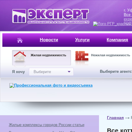
г. Уфа, ул.
Все
expe
ГОСТ, ISO 
Новости
Услуги
Компания
Жилая недвижимость
Нежилая недвижимость
Выберите агент
Я хочу
Выберите
Главная
Жилые комплексы городов России статьи
Все кот