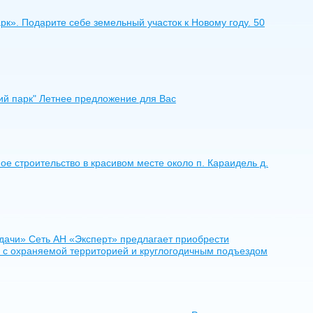
рк». Подарите себе земельный участок к Новому году. 50
ий парк" Летнее предложение для Вас
е строительство в красивом месте около п. Караидель д.
дачи» Сеть АН «Эксперт» предлагает приобрести
а с охраняемой территорией и круглогодичным подъездом