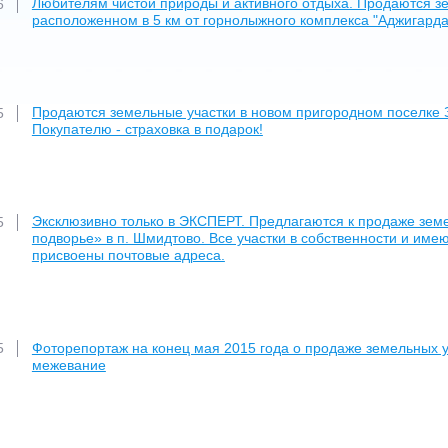
Любителям чистой природы и активного отдыха. Продаются зе
6
расположенном в 5 км от горнолыжного комплекса "Аджигарда
Продаются земельные участки в новом пригородном поселке Зу
5
Покупателю - страховка в подарок!
Эксклюзивно только в ЭКСПЕРТ. Предлагаются к продаже земе
5
подворье» в п. Шмидтово. Все участки в собственности и имею
присвоены почтовые адреса.
Фоторепортаж на конец мая 2015 года о продаже земельных уч
5
межевание