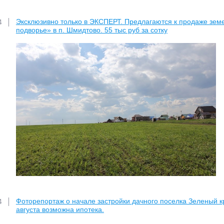
Эксклюзивно только в ЭКСПЕРТ. Предлагаются к продаже земе
4
подворье» в п. Шмидтово. 55 тыс руб за сотку
Фоторепортаж о начале застройки дачного поселка Зеленый к
4
августа возможна ипотека.