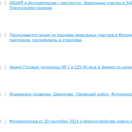
АКЦИЯ и фоторепортаж с местности. Земельные участки в Зубо
5
Покупателям подарки
Продолжается акция по продаже земельных участков в Федоро
5
партнеров, сертификаты и страховка
Акция! Готовые таунхаусы 98,2 и 125.45 кв.м в Зинино по цене
5
Исаковское подворье. Шмидтово, Уфимский район. Фоторепор
5
Фоторепортаж от 20 сентября 2014 о благоустройстве нового 
4