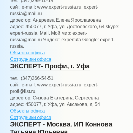
тел.:
(347)299-10-14.
сайт, e-mail:
www.expert-russia.ru, expert-
russia@mail.ru
директор:
Андреева Елена Ярославовна
адрес:
450077, г. Уфа, ул. Достоевского, 64 skype:
expert-russia. Mail, Мой мир: expert-
russia@mail.ru.Яндекс: expertufa.Google: expert-
russia.
Объекты офиса
Сотрудники офиса
ЭКСПЕРТ- Профи, г. Уфа
тел.:
(347)266-54-51.
сайт, e-mail:
www.expert-russia.ru, expert-
profi@list.ru.
директор:
Сизова Екатерина Сергеевна
адрес:
450077, г. Уфа, ул. Аксакова, д. 54
Объекты офиса
Сотрудники офиса
ЭКСПЕРТ - Москва. ИП Коннова
Татьяна Юрьевна