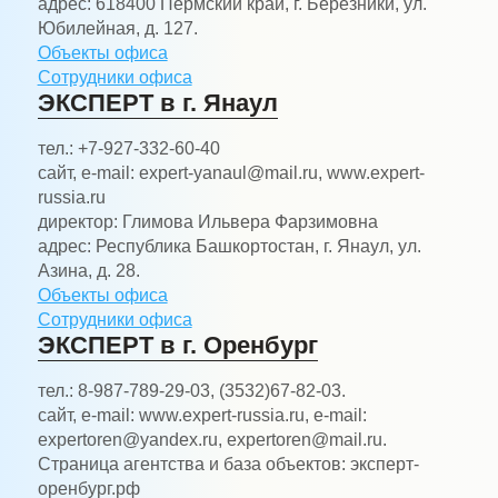
адрес:
618400 Пермский край, г. Березники, ул.
Юбилейная, д. 127.
Объекты офиса
Сотрудники офиса
ЭКСПЕРТ в г. Янаул
тел.:
+7-927-332-60-40
сайт, e-mail:
expert-yanaul@mail.ru, www.expert-
russia.ru
директор:
Глимова Ильвера Фарзимовна
адрес:
Республика Башкортостан, г. Янаул, ул.
Азина, д. 28.
Объекты офиса
Сотрудники офиса
ЭКСПЕРТ в г. Оренбург
тел.:
8-987-789-29-03, (3532)67-82-03.
сайт, e-mail:
www.expert-russia.ru, e-mail:
expertoren@yandex.ru, expertoren@mail.ru.
Страница агентства и база объектов: эксперт-
оренбург.рф