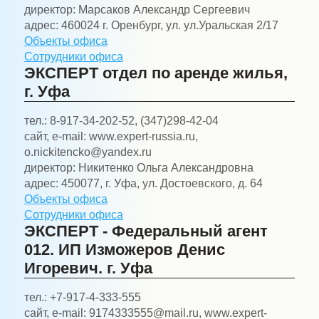
директор:
Марсаков Александр Сергеевич
адрес:
460024 г. Оренбург, ул. ул.Уральская 2/17
Объекты офиса
Сотрудники офиса
ЭКСПЕРТ отдел по аренде жилья,
г. Уфа
тел.:
8-917-34-202-52, (347)298-42-04
сайт, e-mail:
www.expert-russia.ru,
o.nickitencko@yandex.ru
директор:
Никитенко Ольга Александровна
адрес:
450077, г. Уфа, ул. Достоевского, д. 64
Объекты офиса
Сотрудники офиса
ЭКСПЕРТ - Федеральный агент
012. ИП Изможеров Денис
Игоревич. г. Уфа
тел.:
+7-917-4-333-555
сайт, e-mail:
9174333555@mail.ru, www.expert-