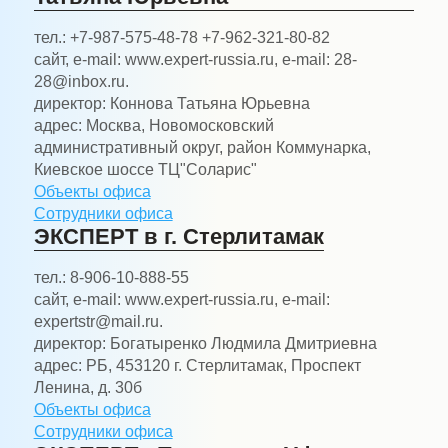
тел.:
+7-987-575-48-78 +7-962-321-80-82
сайт, e-mail:
www.expert-russia.ru, e-mail: 28-
28@inbox.ru.
директор:
Коннова Татьяна Юрьевна
адрес:
Москва, Новомосковский
административный округ, район Коммунарка,
Киевское шоссе ТЦ"Соларис"
Объекты офиса
Сотрудники офиса
ЭКСПЕРТ в г. Стерлитамак
тел.:
8-906-10-888-55
сайт, e-mail:
www.expert-russia.ru, e-mail:
expertstr@mail.ru.
директор:
Богатыренко Людмила Дмитриевна
адрес:
РБ, 453120 г. Стерлитамак, Проспект
Ленина, д. 30б
Объекты офиса
Сотрудники офиса