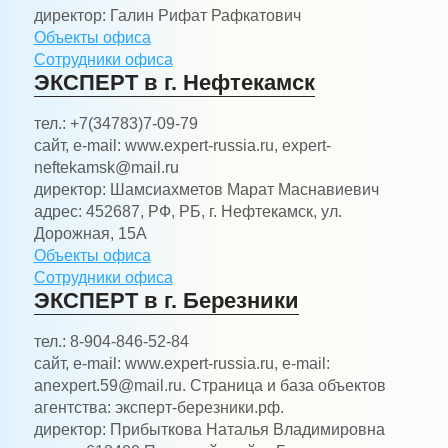
директор:
Галин Рифат Рафкатович
Объекты офиса
Сотрудники офиса
ЭКСПЕРТ в г. Нефтекамск
тел.:
+7(34783)7-09-79
сайт, e-mail:
www.expert-russia.ru, expert-
neftekamsk@mail.ru
директор:
Шамсиахметов Марат Маснавиевич
адрес:
452687, РФ, РБ, г. Нефтекамск, ул.
Дорожная, 15А
Объекты офиса
Сотрудники офиса
ЭКСПЕРТ в г. Березники
тел.:
8-904-846-52-84
сайт, e-mail:
www.expert-russia.ru, e-mail:
anexpert.59@mail.ru. Страница и база объектов
агентства: эксперт-березники.рф.
директор:
Прибыткова Наталья Владимировна