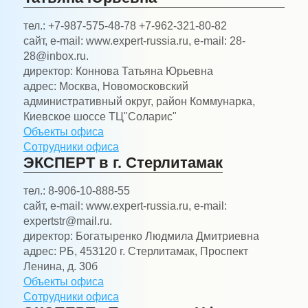
тел.:
+7-987-575-48-78 +7-962-321-80-82
сайт, e-mail:
www.expert-russia.ru, e-mail: 28-
28@inbox.ru.
директор:
Коннова Татьяна Юрьевна
адрес:
Москва, Новомосковский
административный округ, район Коммунарка,
Киевское шоссе ТЦ"Соларис"
Объекты офиса
Сотрудники офиса
ЭКСПЕРТ в г. Стерлитамак
тел.:
8-906-10-888-55
сайт, e-mail:
www.expert-russia.ru, e-mail:
expertstr@mail.ru.
директор:
Богатыренко Людмила Дмитриевна
адрес:
РБ, 453120 г. Стерлитамак, Проспект
Ленина, д. 30б
Объекты офиса
Сотрудники офиса