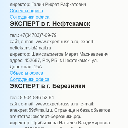
директор:
Галин Рифат Рафкатович
Объекты офиса
Сотрудники офиса
ЭКСПЕРТ в г. Нефтекамск
тел.:
+7(34783)7-09-79
сайт, e-mail:
www.expert-russia.ru, expert-
neftekamsk@mail.ru
директор:
Шамсиахметов Марат Маснавиевич
адрес:
452687, РФ, РБ, г. Нефтекамск, ул.
Дорожная, 15А
Объекты офиса
Сотрудники офиса
ЭКСПЕРТ в г. Березники
тел.:
8-904-846-52-84
сайт, e-mail:
www.expert-russia.ru, e-mail:
anexpert.59@mail.ru. Страница и база объектов
агентства: эксперт-березники.рф.
директор:
Прибыткова Наталья Владимировна