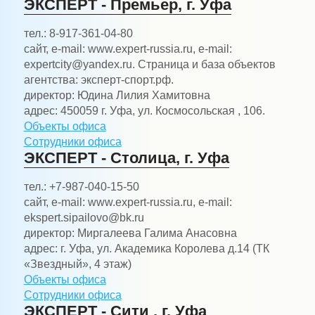
ЭКСПЕРТ - Премьер, г. Уфа
тел.:
8-917-361-04-80
сайт, e-mail:
www.expert-russia.ru, e-mail:
expertcity@yandex.ru. Страница и база объектов
агентства: эксперт-спорт.рф.
директор:
Юдина Лилия Хамитовна
адрес:
450059 г. Уфа, ул. Космосольская , 106.
Объекты офиса
Сотрудники офиса
ЭКСПЕРТ - Столица, г. Уфа
тел.:
+7-987-040-15-50
сайт, e-mail:
www.expert-russia.ru, e-mail:
ekspert.sipailovo@bk.ru
директор:
Миргалеева Галима Анасовна
адрес:
г. Уфа, ул. Академика Королева д.14 (ТК
«Звездный», 4 этаж)
Объекты офиса
Сотрудники офиса
ЭКСПЕРТ - Сити , г. Уфа