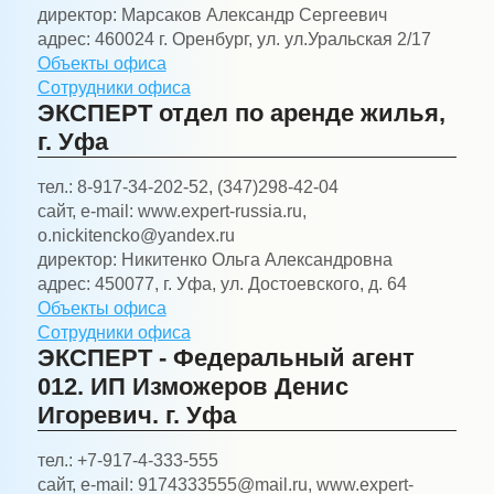
директор:
Марсаков Александр Сергеевич
адрес:
460024 г. Оренбург, ул. ул.Уральская 2/17
Объекты офиса
Сотрудники офиса
ЭКСПЕРТ отдел по аренде жилья,
г. Уфа
тел.:
8-917-34-202-52, (347)298-42-04
сайт, e-mail:
www.expert-russia.ru,
o.nickitencko@yandex.ru
директор:
Никитенко Ольга Александровна
адрес:
450077, г. Уфа, ул. Достоевского, д. 64
Объекты офиса
Сотрудники офиса
ЭКСПЕРТ - Федеральный агент
012. ИП Изможеров Денис
Игоревич. г. Уфа
тел.:
+7-917-4-333-555
сайт, e-mail:
9174333555@mail.ru, www.expert-