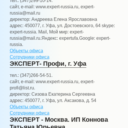
тел.:
(347)299-10-14.
сайт, e-mail:
www.expert-russia.ru, expert-
russia@mail.ru
директор:
Андреева Елена Ярославовна
адрес:
450077, г. Уфа, ул. Достоевского, 64 skype:
expert-russia. Mail, Мой мир: expert-
russia@mail.ru.Яндекс: expertufa.Google: expert-
russia.
Объекты офиса
Сотрудники офиса
ЭКСПЕРТ- Профи, г. Уфа
тел.:
(347)266-54-51.
сайт, e-mail:
www.expert-russia.ru, expert-
profi@list.ru.
директор:
Сизова Екатерина Сергеевна
адрес:
450077, г. Уфа, ул. Аксакова, д. 54
Объекты офиса
Сотрудники офиса
ЭКСПЕРТ - Москва. ИП Коннова
Татьяна Юрьевна