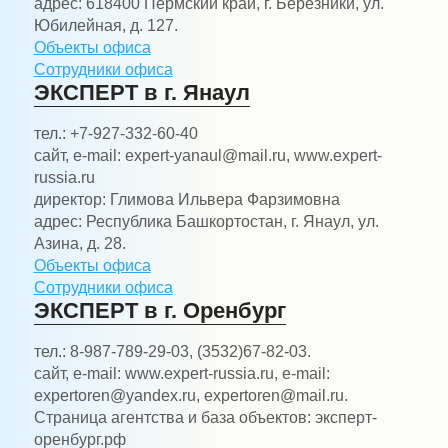
адрес:
618400 Пермский край, г. Березники, ул.
Юбилейная, д. 127.
Объекты офиса
Сотрудники офиса
ЭКСПЕРТ в г. Янаул
тел.:
+7-927-332-60-40
сайт, e-mail:
expert-yanaul@mail.ru, www.expert-
russia.ru
директор:
Глимова Ильвера Фарзимовна
адрес:
Республика Башкортостан, г. Янаул, ул.
Азина, д. 28.
Объекты офиса
Сотрудники офиса
ЭКСПЕРТ в г. Оренбург
тел.:
8-987-789-29-03, (3532)67-82-03.
сайт, e-mail:
www.expert-russia.ru, e-mail:
expertoren@yandex.ru, expertoren@mail.ru.
Страница агентства и база объектов: эксперт-
оренбург.рф