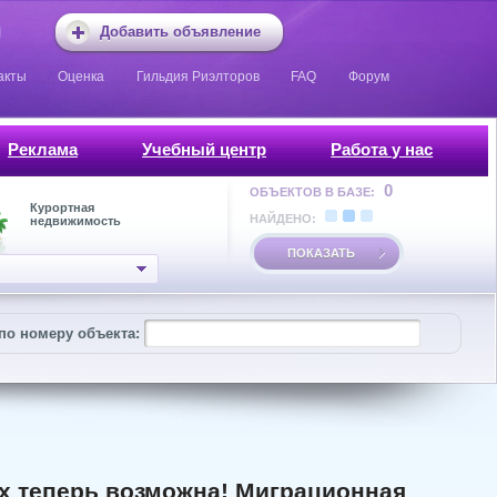
Добавить объявление
акты
Оценка
Гильдия Риэлторов
FAQ
Форум
Реклама
Учебный центр
Работа у нас
0
ОБЪЕКТОВ В БАЗЕ:
Курортная
НАЙДЕНО:
недвижимость
ПОКАЗАТЬ
по номеру объекта:
х теперь возможна! Миграционная