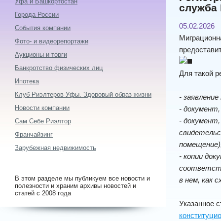
Уфа и Башкортостан
служба
Города России
05.02.2026
События компании
Миграционн
Фото- и видеорепортажи
предостави
Аукционы и торги
Банкротство физических лиц
Для такой р
Ипотека
Клуб Риэлтеров Уфы. Здоровый образ жизни
- заявление
Новости компании
- документ
- документ,
Сам Себе Риэлтор
свидетельс
Франчайзинг
помещение)
Зарубежная недвижимость
- копии до
соответств
В этом разделе мы публикуем все новости и
в нем, как 
полезности и храним архивы новостей и
статей с 2008 года
Указанное 
конституцио