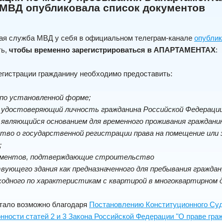
 МВД опубликовала список документов
ая служба МВД у себя в официальном телеграм-канале
опубли
ть,
чтобы временно зарегистрироваться в АПАРТАМЕНТАХ
:
егистрации гражданину необходимо предоставить:
 по установленной форме;
, удостоверяющий личность гражданина Российской Федерации
 являющийся основанием для временного проживания гражданин
тво о государственной регистрации права на помещение или 
;
кументов, подтверждающие строительство
ующего здания как предназначенного для пребывания граждан
сходного по характеристикам с квартирой в многоквартирном д
стало возможно благодаря
Постановлению Конституционного Суда
нности статей 2 и 3 Закона Российской Федерации "О праве гр