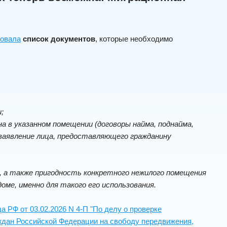
ковала
список документов
, которые необходимо
;
а в указанном помещении (договоры найма, поднайма,
заявление лица, предоставляющего гражданину
, а также пригодность конкретного нежилого помещения
оме, именно для такого его использования.
 РФ от 03.02.2026 N 4-П "По делу о проверке
аждан Российской Федерации на свободу передвижения,