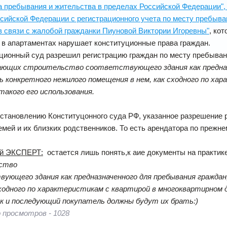
 пребывания и жительства в пределах Российской Федерации", а
сийской Федерации с регистрационного учета по месту пребыва
 связи с жалобой гражданки Пиуновой Виктории Игоревны"
, ко
в апартаментах нарушает конституционные права граждан.
онный суд разрешил регистрацию граждан по месту пребыван
ющих строительство соответствующего здания как предназн
ь конкретного нежилого помещения в нем, как сходного по ха
такого его использования.
становлению Конституцонного суда РФ, указанное разрешение р
емей и их близких родственников. То есть арендатора по прежне
й ЭКСПЕРТ:
остается лишь понять,к аие документы на практик
ство
ующего здания как предназначенного для пребывания граждан
сходного по характеристикам с квартирой в многоквартирном д
к и последующий покупатель должны будут их брать:)
 просмотров - 1028