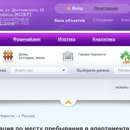
Вход
Регистрация
 Достоевского, 64
 офисы ЭКСПЕРТ
rt-russia@mail.ru
База объектов
Сотрудники
Конт
9001-2015
Франчайзинг
Ипотека
Аналитика
Дома,
Гаражи паркинги
коттеджи, земля
ство
Агентство
Выберите регион
Регион
искать 
Новости
Россия
ация по месту пребывания в апартамента