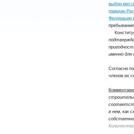
выбор места
граждан Рос
Федерации в
пребывания 
Конституци
подтвержда
пригодност
именно для 
Согласно по
членов их с
Комментари
строитель
соответств
в нем, как 
собственни
Количество