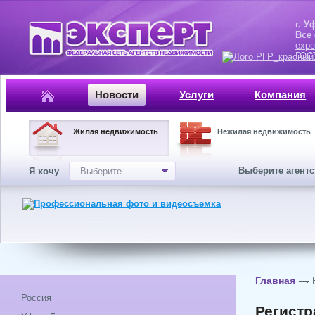
г. Уфа, ул.
Все
expe
ГОСТ, ISO 
Новости
Услуги
Компания
Жилая недвижимость
Нежилая недвижимость
Выберите агент
Я хочу
Выберите
Главная
Россия
Регистр