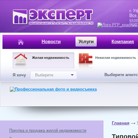
г. Уфа, ул.
Все
expe
ГОСТ, ISO 
Новости
Услуги
Компания
Жилая недвижимость
Нежилая недвижимость
Выберите агент
Я хочу
Выберите
Главная
Покупка и продажа жилой недвижимости
Типовой