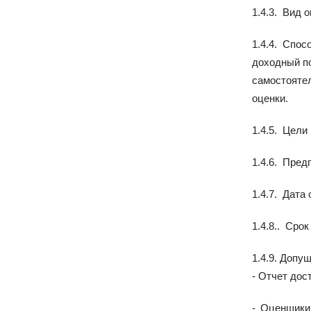
1.4.3.
Вид о
1.4.4.
Спосо
доходный по
самостоятел
оценки.
1.4.5.
Цели 
1.4.6.
Предп
1.4.7.
Дата о
1.4.8..
Срок 
1.4.9. Допу
- Отчет дос
- Оценщики