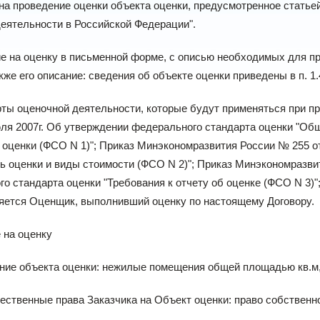
 на проведение оценки объекта оценки, предусмотренное статьей
еятельности в Российской Федерации".
ие на оценку в письменной форме, с описью необходимых для пр
акже его описание: сведения об объекте оценки приведены в п. 1
рты оценочной деятельности, которые будут применяться при п
юля 2007г. Об утверждении федерального стандарта оценки "Общ
оценки (ФСО N 1)"; Приказ Минэкономразвития России № 255 о
ь оценки и виды стоимости (ФСО N 2)"; Приказ Минэкономразви
о стандарта оценки "Требования к отчету об оценке (ФСО N 3)
яется Оценщик, выполнивший оценку по настоящему Договору.
е на оценку
ание объекта оценки: нежилые помещения общей площадью кв.м,
ственные права Заказчика на Объект оценки: право собственн