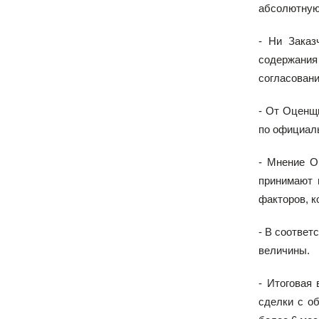
абсолютную 
- Ни Заказ
содержания
согласовани
- От Оценщи
по официал
- Мнение О
принимают 
факторов, к
- В соответ
величины.
- Итоговая
сделки с о