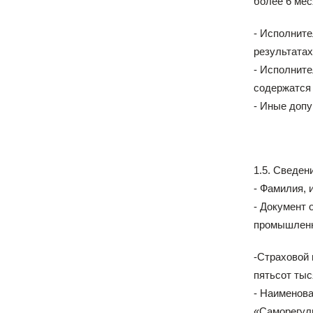
более 6 мес
- Исполните
результатах
- Исполните
содержатся 
- Иные допу
1.5. Сведен
- Фамилия, 
- Документ
промышленны
-Страховой 
пятьсот тыся
- Наименова
«Саморегул