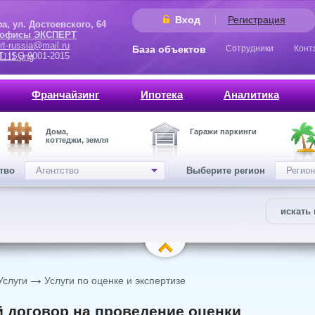
Вход
Регистрация
 Достоевского, 64
 офисы ЭКСПЕРТ
rt-russia@mail.ru
База объектов
Сотрудники
Конт
9001-2015
Франчайзинг
Ипотека
Аналитика
Дома,
Гаражи паркинги
коттеджи, земля
ство
Агентство
Выберите регион
Регион
искать 
Услуги
Услуги по оценке и экспертизе
 договор на проведение оценки