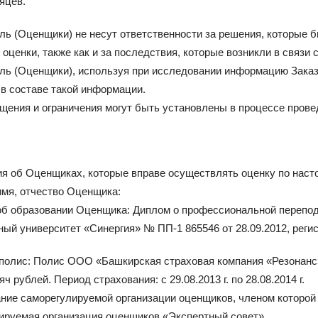
яцев.
ль (Оценщики) не несут ответственности за решения, которые 
 оценки, также как и за последствия, которые возникли в связи 
ль (Оценщики), используя при исследовании информацию Заказч
в составе такой информации.
щения и ограничения могут быть установлены в процессе прове
ия об Оценщиках, которые вправе осуществлять оценку по наст
имя, отчество Оценщика:
 об образовании Оценщика: Диплом о профессиональной переп
й университет «Синергия» № ПП-1 865546 от 28.09.2012, реги
полис: Полис ООО «Башкирская страховая компания «Резонанс» 
ч рублей. Период страхования: с 29.08.2013 г. по 28.08.2014 г.
ние саморегулируемой организации оценщиков, членом которо
ируемая организация оценщиков «Экспертный совет»