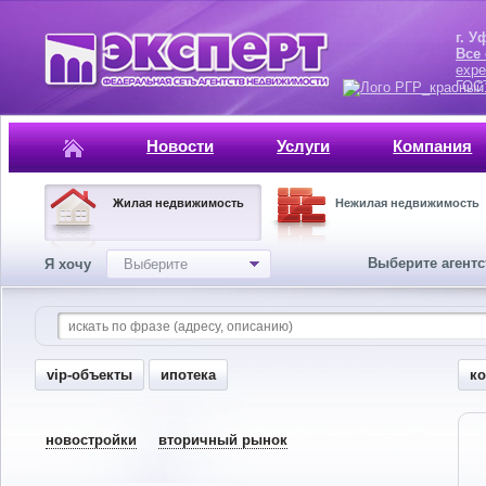
г. Уфа, ул.
Все
expe
ГОСТ, ISO 
Новости
Услуги
Компания
Жилая недвижимость
Нежилая недвижимость
Выберите агент
Я хочу
Выберите
vip-объекты
ипотека
к
новостройки
вторичный рынок