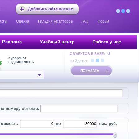
Добавить объявление
акты
Оценка
Гильдия Риэлторов
FAQ
Форум
Реклама
Учебный центр
Работа у нас
0
ОБЪЕКТОВ В БАЗЕ:
Курортная
НАЙДЕНО:
недвижимость
ПОКАЗАТЬ
по номеру объекта:
тоимость
до
тыс. руб.