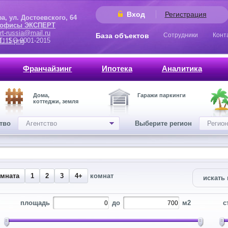
Вход
Регистрация
 Достоевского, 64
 офисы ЭКСПЕРТ
rt-russia@mail.ru
База объектов
Сотрудники
Конт
9001-2015
Франчайзинг
Ипотека
Аналитика
Дома,
Гаражи паркинги
коттеджи, земля
ство
Агентство
Выберите регион
Регион
омната
1
2
3
4+
комнат
искать 
площадь
до
м2
с