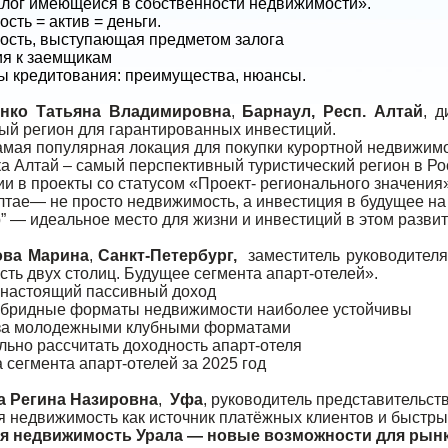
алог имеющейся в собственности недвижимости».
сть = актив = деньги.
ость, выступающая предметом залога
ия к заемщикам
ы кредитования: преимущества, нюансы.
нко Татьяна Владимировна
,
Барнаул, Респ. Алтай
, 
ый регион для гарантированных инвестиций.
самая популярная локация для покупки курортной недвижимо
ка Алтай – самый перспективный туристический регион в Ро
ии в проекты со статусом «Проект- регионального значения
лтае— не просто недвижимость, а инвестиция в будущее на 
ор” — идеальное место для жизни и инвестиций в этом развит
ова Марина
,
Санкт-Петербург,
заместитель руководителя 
ть двух столиц. Будущее сегмента апарт-отелей».
е настоящий пассивный доход
гибридные форматы недвижимости наиболее устойчивы
 за молодежными клубными форматами
ильно рассчитать доходность апарт-отеля
а сегмента апарт-отелей за 2025 год
а Регина Назировна
,
Уфа
, руководитель представительств
 недвижимость как источник платёжных клиентов и быстрых
ая недвижимость Урала — новые возможности для рын