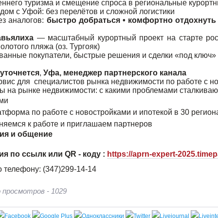
еннего туризма и смещение спроса в региональные курорт
дом с Уфой: без перелётов и сложной логистики
ез аналогов:
быстро добраться • комфортно отдохнуть 
авьялиха
— масштабный курортный проект на старте рос
олотого пляжа (оз. Тургояк)
ванные покупатели, быстрые решения и сделки «под ключ
уточнется
,
Уфа, менеджер партнерского канала
вис для специалистов рынка недвижимости по работе с но
ры на рынке недвижимости: с какими проблемами сталкивают
ми
атформа по работе с новостройками и ипотекой в 30 регион
няемся к работе и приглашаем партнеров
ия и общение
ия по ссылк или QR -
коду
:
https://aprn-expert-2025.time
 телефону: (347)299-14-14
 просмотров - 1029