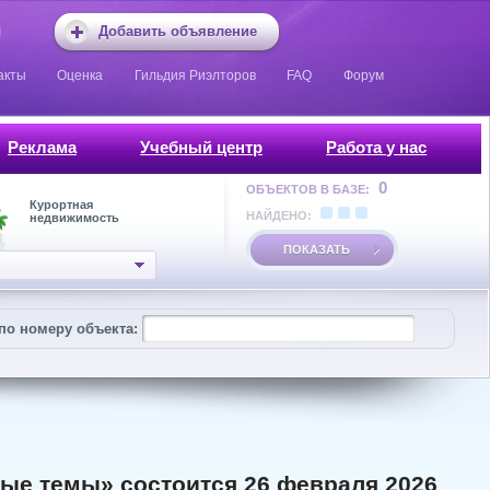
Добавить объявление
акты
Оценка
Гильдия Риэлторов
FAQ
Форум
Реклама
Учебный центр
Работа у нас
0
ОБЪЕКТОВ В БАЗЕ:
Курортная
НАЙДЕНО:
недвижимость
ПОКАЗАТЬ
по номеру объекта:
ые темы» состоится 26 февраля 2026