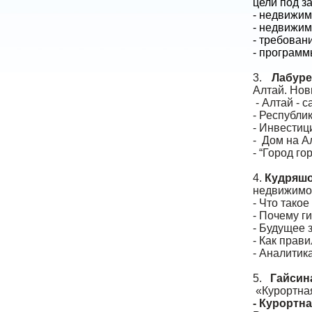
цели под з
- недвижимо
- недвижим
- требован
- программ
3.
Лабуре
Алтай. Нов
- Алтай - 
- Республи
- Инвестиц
- Дом на А
- “Город г
4.
Кудряш
недвижимос
- Что тако
- Почему 
- Будущее
- Как прав
- Аналитик
5.
Гайсин
«Курортная
- Курортн