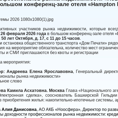
большом конференц-зале отеля «Hampton b
активных участников рынка недвижимости, которые всег
я
26 февраля 2026 года
в большом конференц-зале отеля «
. 50 лет Октября, д. 17, с 11 до 15 часов
.
и остановка общественного транспорта «Дом Печати» рядо
ия на мероприятие обязательна, количество мест ограниче
ты и СМИ приглашаются без квоты и регистрации
а мероприятия:
ор: Андреева Елена Ярославовна
, Генеральный дирек
ионалы рынка недвижимости»
ьное слово
ва Камила Асхатовна. Москва
Глава «Национального аг
Электронная сделка», сооснователь Башкирской Гильд
 приобретения жилья: накопительно-ипотечные системы, 
 Алия Данисовна
, АО АКБ «Ноосфера», Директор по раз
ы доходности профессионалов рынка недвижимости: креди