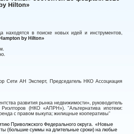
y Hilton»
да находятся в поиске новых идей и инструментов,
Hampton
by
Hilton
»
м.
но.
тор Сети АН Эксперт, Председатель НКО Ассоциация
ентства развития рынка недвижимости», руководитель
ии Риэлторов (НКО «АПРН»).
"Альтернатива ипотеки:
аренда с правом выкупа; жилищные кооперативы"
витию Приволжского Федерального округа. «Новые
ты (большие суммы на длительные сроки) на любые