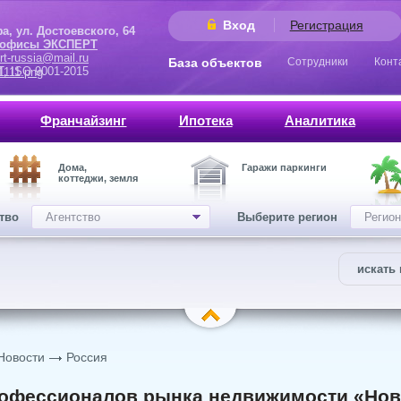
Вход
Регистрация
 Достоевского, 64
 офисы ЭКСПЕРТ
rt-russia@mail.ru
База объектов
Сотрудники
Конт
9001-2015
Франчайзинг
Ипотека
Аналитика
Дома,
Гаражи паркинги
коттеджи, земля
ство
Агентство
Выберите регион
Регион
искать 
Новости
Россия
офессионалов рынка недвижимости «Нов