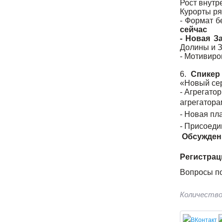
Рост внутр
Курорты ря
- Формат б
сейчас
- Новая З
Долины и З
- Мотивиро
6.
Спикер 
«Новый сер
- Агрегато
агрегатора
- Новая пл
- Присоеди
Обсужден
Регистрац
Вопросы по
Количество