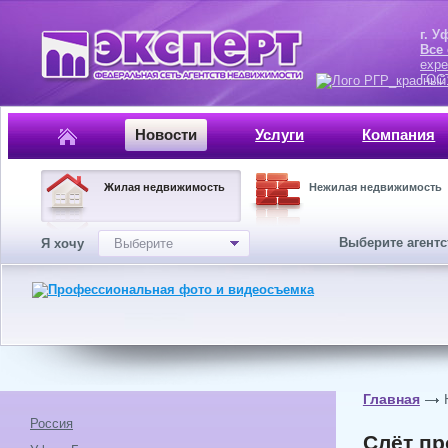
г. Уфа, ул.
Все
expe
ГОСТ, ISO 
Новости
Услуги
Компания
Жилая недвижимость
Нежилая недвижимость
Выберите агент
Я хочу
Выберите
Главная
Россия
Слёт пр