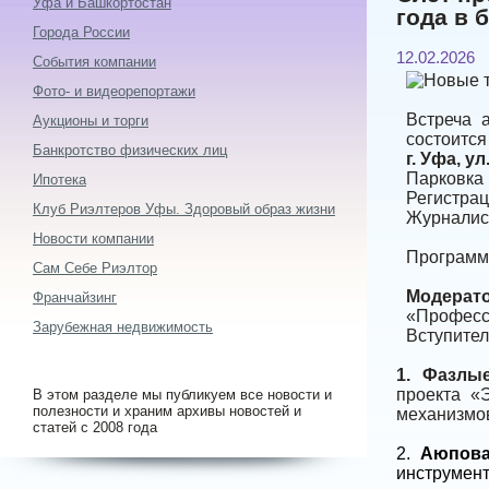
Уфа и Башкортостан
года в 
Города России
12.02.2026
События компании
Фото- и видеорепортажи
Встреча 
Аукционы и торги
состоитс
Банкротство физических лиц
г. Уфа, ул
Парковка 
Ипотека
Регистрац
Клуб Риэлтеров Уфы. Здоровый образ жизни
Журналис
Новости компании
Программ
Сам Себе Риэлтор
Модерат
Франчайзинг
«Професс
Зарубежная недвижимость
Вступител
1.
Фазлые
проекта «
В этом разделе мы публикуем все новости и
полезности и храним архивы новостей и
механизмов
статей с 2008 года
2.
Аюпова
инструмент