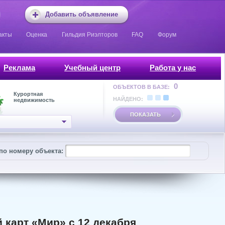
Добавить объявление
акты
Оценка
Гильдия Риэлторов
FAQ
Форум
Реклама
Учебный центр
Работа у нас
0
ОБЪЕКТОВ В БАЗЕ:
Курортная
НАЙДЕНО:
недвижимость
ПОКАЗАТЬ
по номеру объекта:
 карт «Мир» с 12 декабря