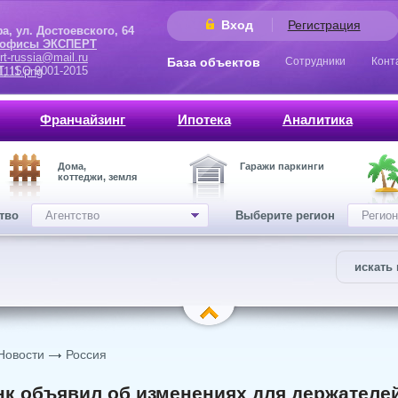
Вход
Регистрация
 Достоевского, 64
 офисы ЭКСПЕРТ
rt-russia@mail.ru
База объектов
Сотрудники
Конт
9001-2015
Франчайзинг
Ипотека
Аналитика
Дома,
Гаражи паркинги
коттеджи, земля
ство
Агентство
Выберите регион
Регион
искать 
Новости
Россия
к объявил об изменениях для держателей