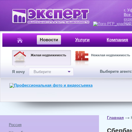
г. Уфа, ул.
Все
expe
ГОСТ, ISO 
Новости
Услуги
Компания
Жилая недвижимость
Нежилая недвижимость
Выберите агент
Я хочу
Выберите
Главная
Россия
Сбербан