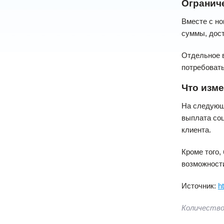
Огранич
Вместе с но
суммы, дост
Отдельное в
потребовать
Что изме
На следующи
выплата соц
клиента.
Кроме того,
возможности
Источник:
h
Количество