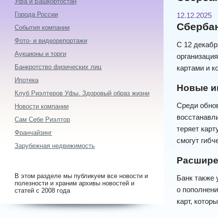
Уфа и Башкортостан
Города России
12.12.2025
Сбербан
События компании
Фото- и видеорепортажи
С 12 декабр
Аукционы и торги
организация
Банкротство физических лиц
картами и к
Ипотека
Новые и
Клуб Риэлтеров Уфы. Здоровый образ жизни
Среди обнов
Новости компании
восстанавли
Сам Себе Риэлтор
теряет карт
Франчайзинг
смогут гибч
Зарубежная недвижимость
Расшире
В этом разделе мы публикуем все новости и
Банк также
полезности и храним архивы новостей и
о пополнени
статей с 2008 года
карт, котор