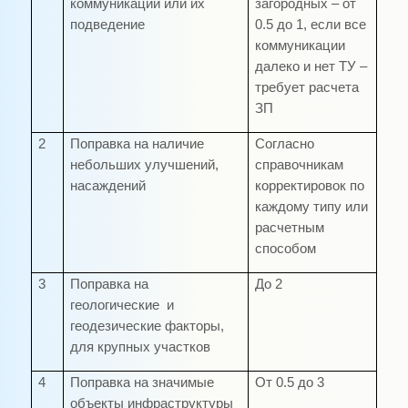
коммуникации или их
загородных – от
подведение
0.5 до 1, если все
коммуникации
далеко и нет ТУ –
требует расчета
ЗП
2
Поправка на наличие
Согласно
небольших улучшений,
справочникам
насаждений
корректировок по
каждому типу или
расчетным
способом
3
Поправка на
До 2
геологические и
геодезические факторы,
для крупных участков
4
Поправка на значимые
От 0.5 до 3
объекты инфраструктуры