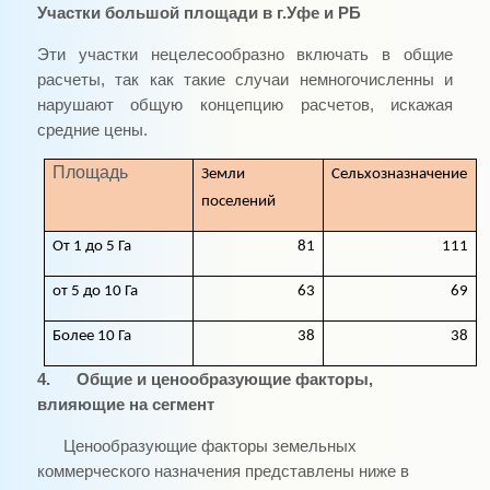
Участки большой площади в г.Уфе и РБ
Эти участки нецелесообразно включать в общие
расчеты, так как такие случаи немногочисленны и
нарушают общую концепцию расчетов, искажая
средние цены.
Площадь
Земли
Сельхозназначение
поселений
От 1 до 5 Га
81
111
от 5 до 10 Га
63
69
Более 10 Га
38
38
4.
Общие и ценообразующие факторы,
влияющие на сегмент
Ценообразующие факторы земельных
коммерческого назначения представлены ниже в