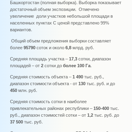
Башкортостан (полная выборка). Выборка показывает
достаточный объем экспозиции. Отмечено
увеличение доли участков небольшой площади в
населенных пунктах С ценой представлено 99%
вариантов.
Общий объем предложения выборки составляет
более
95790
соток и около
6,8
млрд. руб.
Средняя площадь участка –
17,3
сотки, диапазон
площадей – от
2
сотки до
более 100 Га
.
Средняя стоимость объекта –
1 490
тыс. руб.,
диапазон стоимости объекта - от
130
тыс. руб. и до
450
млн. руб.
Средняя стоимость сотки в наиболее
привлекательных районах республики –
150-400
тыс.
руб., диапазон стоимостей сотки – от
1,2
тыс. руб. до
37 500
тыс. руб.