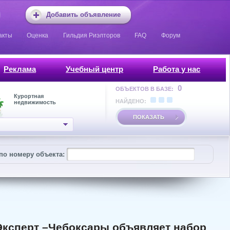
Добавить объявление
акты
Оценка
Гильдия Риэлторов
FAQ
Форум
Реклама
Учебный центр
Работа у нас
0
ОБЪЕКТОВ В БАЗЕ:
Курортная
НАЙДЕНО:
недвижимость
ПОКАЗАТЬ
по номеру объекта:
 Эксперт –Чебоксары объявляет набор