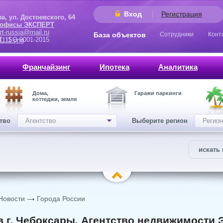
Вход
Регистрация
 Достоевского, 64
 офисы ЭКСПЕРТ
rt-russia@mail.ru
База объектов
Сотрудники
Конт
9001-2015
Франчайзинг
Ипотека
Аналитика
Дома,
Гаражи паркинги
коттеджи, земля
ство
Агентство
Выберите регион
Регион
искать 
Новости
Города России
в г. Чебоксары. Агентство недвижимости