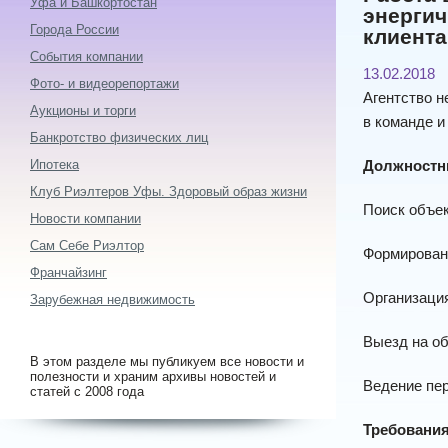
Уфа и Башкортостан
энергич
Города России
клиент
События компании
13.02.2018
Фото- и видеорепортажи
Агентство 
Аукционы и торги
в команде и
Банкротство физических лиц
Ипотека
Должностн
Клуб Риэлтеров Уфы. Здоровый образ жизни
Поиск объек
Новости компании
Сам Себе Риэлтор
Формирован
Франчайзинг
Организация
Зарубежная недвижимость
Выезд на о
В этом разделе мы публикуем все новости и
полезности и храним архивы новостей и
Ведение пер
статей с 2008 года
Требования