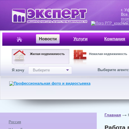
г. Уфа, ул.
Все
expe
ГОСТ, ISO 
Новости
Услуги
Компания
Жилая недвижимость
Нежилая недвижимость
Выберите агент
Я хочу
Выберите
Главная
Россия
Работа 