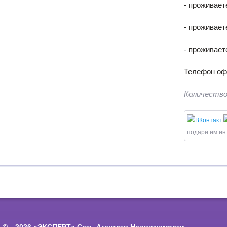
- проживает
- проживает
- проживает
Телефон офи
Количество
подари им ин