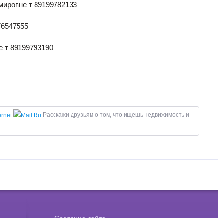
имировне т 89199782133
76547555
е т 89199793190
Расскажи друзьям о том, что ищешь недвижимость и