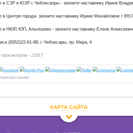
е в СЗР и ЮЗР г. Чебоксаоры - звоните наставнику Ирине Влад
е в Центре города- звоните наставнику Ирине Михайловне т 891
е в НЮР, ЮП, Альгешево - звоните наставнику Елене Алексеевн
са (8352)22-61-88, г. Чебоксары, пр. Мира, 4
 просмотров - 21917
тересную ссылку!
КАРТА САЙТА