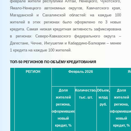
феврале жители республики Алтай, Ненецкого, Чукотского,
Ямало-Ненецкого автономных округов, Камчатского края,
Магаданской и Сахалинской областей: на каждые 100
жителей в этих регионах было оформлено по 3 новых
кредита. Самая низкая кредитная активность зафиксирована
в регионах Северо-Кавказского федерального округа –
Дагестане, Чечне, Ингушетии и Кабардино-Балкарии – менее
1 кредита на каждые 100 жителей.
ТОП-50 РЕГИОНОВ ПО ОБЪЁМУ КРЕДИТОВАНИЯ
РЕГИОН
Февраль 2026
Я
Доля
Количество,
Объем,
Доля
жителей
тыс. шт.
млрд
жителей
региона,
руб.
региона,
оформивших
оформивши
новый
новый
кредит, %
кредит, %