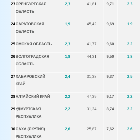
23
ОРЕНБУРГСКАЯ
2,3
41,81
9,71
2,3
ОБЛАСТЬ
24
САРАТОВСКАЯ
1,9
45,42
9,69
1,9
ОБЛАСТЬ
25
ОМСКАЯ ОБЛАСТЬ
2,3
41,77
9,60
2,2
26
ВОЛГОГРАДСКАЯ
1,8
44,31
9,50
1,8
ОБЛАСТЬ
27
ХАБАРОВСКИЙ
2,4
31,38
9,37
2,5
КРАЙ
28
АЛТАЙСКИЙ КРАЙ
2,2
47,39
9,17
2,2
29
УДМУРТСКАЯ
2,2
31,24
8,74
2,2
РЕСПУБЛИКА
30
САХА (ЯКУТИЯ)
2,6
25,87
7,62
2,6
РЕСПУБЛИКА