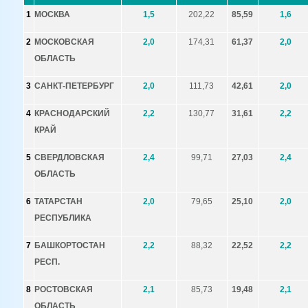
1
МОСКВА
1,5
202,22
85,59
1,6
2
МОСКОВСКАЯ
2,0
174,31
61,37
2,0
ОБЛАСТЬ
3
САНКТ-ПЕТЕРБУРГ
2,0
111,73
42,61
2,0
4
КРАСНОДАРСКИЙ
2,2
130,77
31,61
2,2
КРАЙ
5
СВЕРДЛОВСКАЯ
2,4
99,71
27,03
2,4
ОБЛАСТЬ
6
ТАТАРСТАН
2,0
79,65
25,10
2,0
РЕСПУБЛИКА
7
БАШКОРТОСТАН
2,2
88,32
22,52
2,2
РЕСП.
8
РОСТОВСКАЯ
2,1
85,73
19,48
2,1
ОБЛАСТЬ