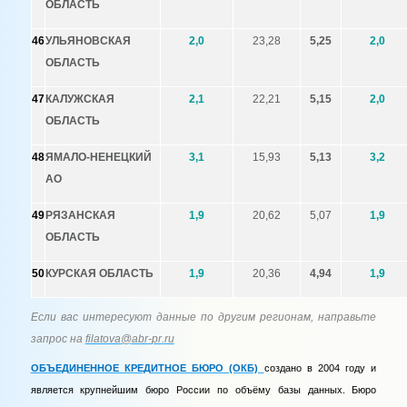
ОБЛАСТЬ
46
УЛЬЯНОВСКАЯ
2,0
23,28
5,25
2,0
ОБЛАСТЬ
47
КАЛУЖСКАЯ
2,1
22,21
5,15
2,0
ОБЛАСТЬ
48
ЯМАЛО-НЕНЕЦКИЙ
3,1
15,93
5,13
3,2
АО
49
РЯЗАНСКАЯ
1,9
20,62
5,07
1,9
ОБЛАСТЬ
50
КУРСКАЯ ОБЛАСТЬ
1,9
20,36
4,94
1,9
Если вас интересуют данные по другим регионам, направьте
запрос на
filatova
@
abr
-
pr
.
ru
ОБЪЕДИНЕННОЕ КРЕДИТНОЕ БЮРО (ОКБ)
создано в 2004 году и
является крупнейшим бюро России по объёму базы данных. Бюро