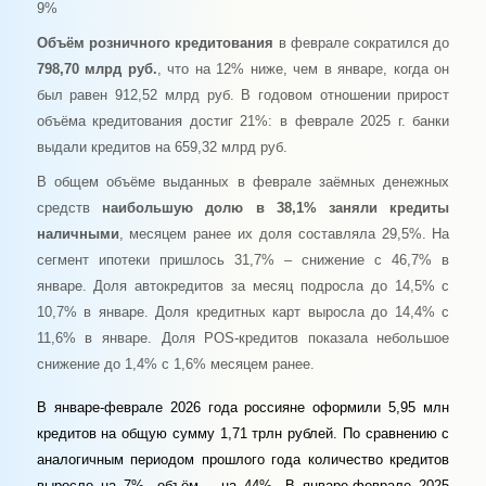
9%
Объём розничного кредитования
в феврале сократился до
798,70 млрд руб.
, что на 12% ниже, чем в январе, когда он
был равен 912,52 млрд руб. B годовом отношении прирост
объёма кредитования достиг 21%: в феврале 2025 г. банки
выдали кредитов на 659,32 млрд руб.
B общем объёме выданных в феврале заёмных денежных
средств
наибольшую долю в 38,1% заняли кредиты
наличными
, месяцем ранее их доля составляла 29,5%. На
сегмент ипотеки пришлось 31,7% – снижение с 46,7% в
январе. Доля автокредитов за месяц подросла до 14,5% с
10,7% в январе. Доля кредитных карт выросла до 14,4% с
11,6% в январе. Доля Р
OS
-кредитов показала небольшое
снижение до 1,4% с 1,6% месяцем ранее.
В январе-феврале 2026 года россияне оформили 5,95 млн
кредитов на общую сумму 1,71 трлн рублей. По сравнению с
аналогичным периодом прошлого года количество кредитов
выросло на 7%, объём – на 44%. В январе-феврале 2025