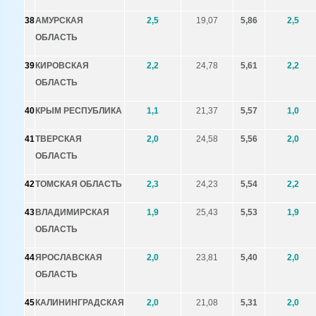
38
АМУРСКАЯ
2,5
19,07
5,86
2,5
ОБЛАСТЬ
39
КИРОВСКАЯ
2,2
24,78
5,61
2,2
ОБЛАСТЬ
40
КРЫМ РЕСПУБЛИКА
1,1
21,37
5,57
1,0
41
ТВЕРСКАЯ
2,0
24,58
5,56
2,0
ОБЛАСТЬ
42
ТОМСКАЯ ОБЛАСТЬ
2,3
24,23
5,54
2,2
43
ВЛАДИМИРСКАЯ
1,9
25,43
5,53
1,9
ОБЛАСТЬ
44
ЯРОСЛАВСКАЯ
2,0
23,81
5,40
2,0
ОБЛАСТЬ
45
КАЛИНИНГРАДСКАЯ
2,0
21,08
5,31
2,0