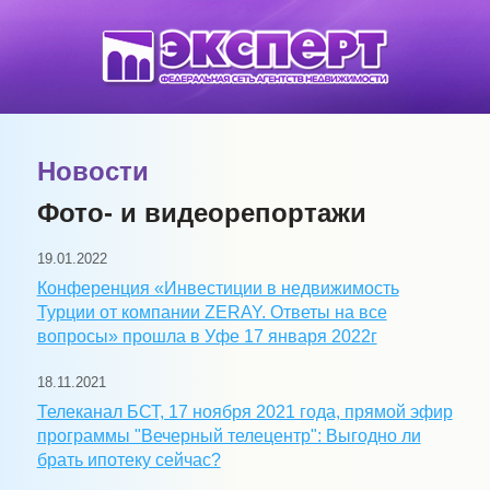
Новости
Фото- и видеорепортажи
19.01.2022
Конференция «Инвестиции в недвижимость
Турции от компании ZERAY. Ответы на все
вопросы» прошла в Уфе 17 января 2022г
18.11.2021
Телеканал БСТ, 17 ноября 2021 года, прямой эфир
программы "Вечерный телецентр": Выгодно ли
брать ипотеку сейчас?