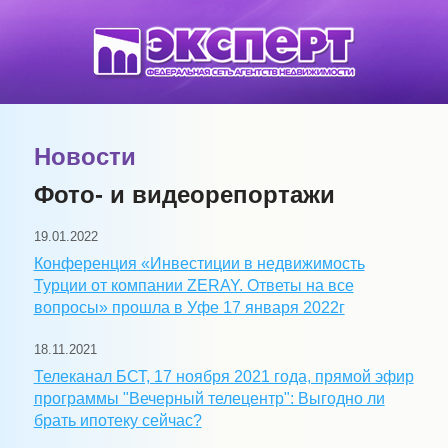
Новости
Фото- и видеорепортажи
19.01.2022
Конференция «Инвестиции в недвижимость
Турции от компании ZERAY. Ответы на все
вопросы» прошла в Уфе 17 января 2022г
18.11.2021
Телеканал БСТ, 17 ноября 2021 года, прямой эфир
программы "Вечерный телецентр": Выгодно ли
брать ипотеку сейчас?