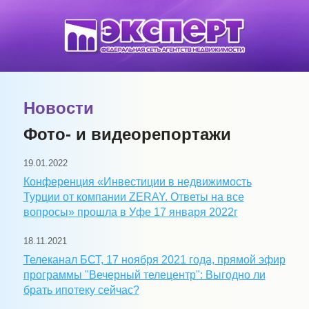
Новости
Фото- и видеорепортажи
19.01.2022
Конференция «Инвестиции в недвижимость
Турции от компании ZERAY. Ответы на все
вопросы» прошла в Уфе 17 января 2022г
18.11.2021
Телеканал БСТ, 17 ноября 2021 года, прямой эфир
программы "Вечерный телецентр": Выгодно ли
брать ипотеку сейчас?