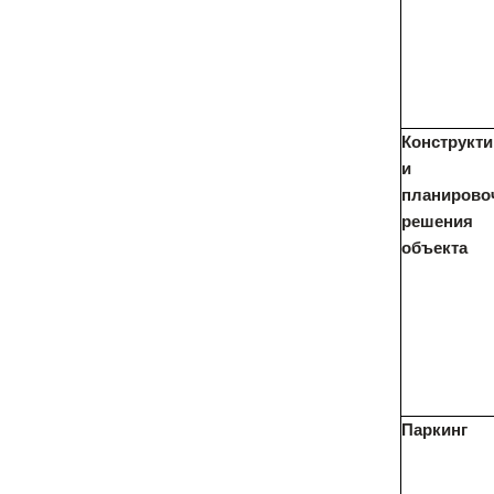
Конструкт
и
планирово
решения
объекта
Паркинг