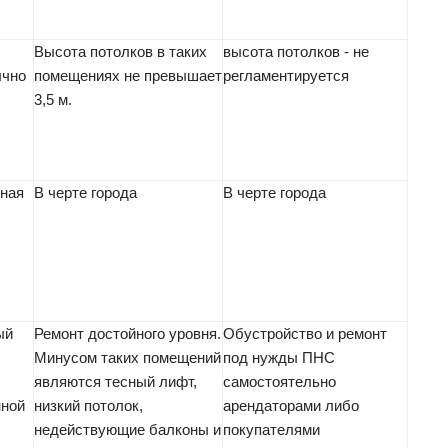
Высота потолков в таких
высота потолков - не
ычно
помещениях не превышает
регламентируется
3,5 м.
ная
В черте города
В черте города
ый
Ремонт достойного уровня.
Обустройство и ремонт
Минусом таких помещений
под нужды ПНС
являются тесный лифт,
самостоятельно
нной
низкий потолок,
арендаторами либо
недействующие балконы и
покупателями