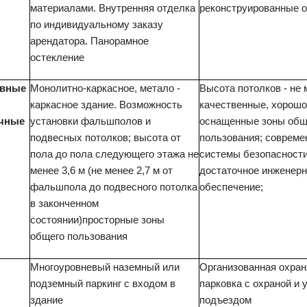
материалами. Внутренняя отделка
реконструированные о
по индивидуальному заказу
арендатора. Панорамное
остекление
ивные
Монолитно-каркасное, метало -
Высота потолков - не 
каркасное здание. Возможность
качественные, хорошо
чные
установки фальшполов и
оснащенные зоны общ
подвесных потолков; высота от
пользования; соврем
пола до пола следующего этажа не
системы безопасности
менее 3,6 м (не менее 2,7 м от
достаточное инженер
фальшпола до подвесного потолка
обеспечение;
в законченном
состоянии)просторные зоны
общего пользования
Многоуровневый наземный или
Организованная охра
подземный паркинг с входом в
парковка с охраной и
здание
подъездом