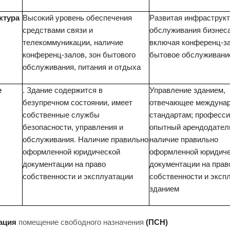
ктура
Высокий уровень обеспечения
Развитая инфраструк
средствами связи и
обслуживания бизнеса
телекоммуникации, наличие
включая конференц-з
конференц-залов, зон бытового
бытовое обслуживани
обслуживания, питания и отдыха
е
. Здание содержится в
Управление зданием,
безупречном состоянии, имеет
отвечающее междуна
собственные службы
стандартам; професс
безопасности, управления и
опытный арендодател
обслуживания. Наличие правильно
наличие правильно
оформленной юридической
оформленной юридиче
документации на право
документации на прав
собственности и эксплуатации
собственности и эксп
зданием
ация
помещение свободного назначения
(ПСН)