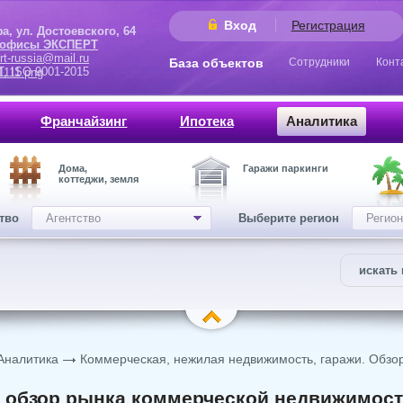
Вход
Регистрация
 Достоевского, 64
 офисы ЭКСПЕРТ
rt-russia@mail.ru
База объектов
Сотрудники
Конт
9001-2015
Франчайзинг
Ипотека
Аналитика
Дома,
Гаражи паркинги
коттеджи, земля
ство
Агентство
Выберите регион
Регион
искать 
Аналитика
Коммерческая, нежилая недвижимость, гаражи. Обзо
 обзор рынка коммерческой недвижимости 