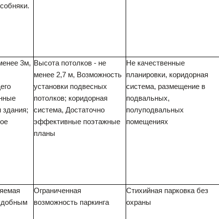
собняки.
менее 3м,
Высота потолков - не
Не качественные
менее 2,7 м, Возможность
планировки, коридорная
его
установки подвесных
система, размещение в
енные
потолков; коридорная
подвальных,
 здания;
система, Достаточно
полуподвальных
ное
эффективные поэтажные
помещениях
планы
няемая
Ограниченная
Стихийная парковка без
 удобным
возможность паркинга
охраны