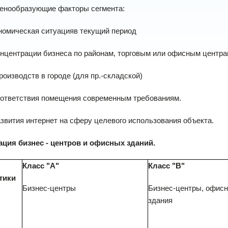
енообразующие факторы сегмента:
номическая ситуацияв текущий период
онцентрации бизнеса по районам, торговым или офисным центр
производств в городе (для пр.-складской)
оответствия помещения современным требованиям.
азвития интернет на сферу целевого использования объекта.
ция бизнес - центров и офисных зданий.
Класс "А"
Класс "В"
тики
Бизнес-центры
Бизнес-центры, офис
здания