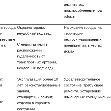
институтах,
приспособленные под
офисы
ы города;
Окраина города,
На окраине города, на
ми
неудобный подъезд
территории
ветствие
реструктурированных
С недостатками в
м к
предприятий, в жилых
расположении
домах
(удаленность от
транспортных артерий,
неудобный подъезд)
т,
Эксплуатация более 10
Удовлетворительное
 в
лет, реконструированные
состояние, требующее
здания,
ремонта. Устаревшие
стандартный ремонт,
инженерные коммуникации
ые
отделка в хорошем
состоянии