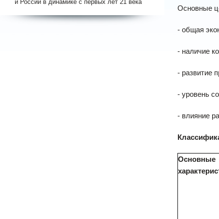
и России в динамике с первых лет 21 века
Основные ц
- общая эко
- наличие к
- развитие 
- уровень с
- влияние р
Классифика
Основные
характерис