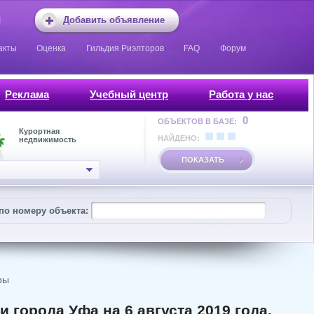
Добавить объявление
акты
Оценка
Гильдия Риэлторов
FAQ
Форум
Реклама
Учебный центр
Работа у нас
0
ОБЪЕКТОВ В БАЗЕ:
Курортная
НАЙДЕНО:
недвижимость
ПОКАЗАТЬ
по номеру объекта:
ры
города Уфа на 6 августа 2019 года.