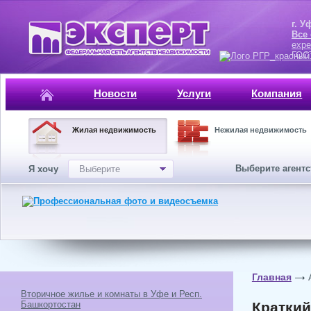
г. Уфа, ул.
Все
expe
ГОСТ, ISO 
Новости
Услуги
Компания
Жилая недвижимость
Нежилая недвижимость
Выберите агент
Я хочу
Выберите
Главная
Вторичное жилье и комнаты в Уфе и Респ.
Башкортостан
Краткий