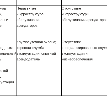
тура
Неразвитая
Отсутствие
,
инфраструктура
инфраструктуры
алы и
обслуживания
обслуживания арендаторо
е
арендаторов
Круглосуточная охрана;
Отсутствие
род ным
хорошая служба
специализированных служ
иональный
эксплуатации; опытный
эксплуатации и
ь;
арендодатель
жизнеобеспечения
ской
о
луатации