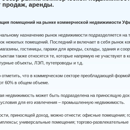
 продаж, аренды.
ация помещений на рынке коммерческой недвижимости Уф
нальному назначению рынок недвижимости подразделяется на т
нок нежилых помещений. Последний и включает в себя рынок к
магазины, гостиницы, гаражи для аренды, склады, здания и соо
ектам также относятся те, которые напрямую не участвуют в ко
урные объекты, ЛЭП, путепроводы и т.д.
отметить, что в коммерческом секторе преобладающей формой 
от 60% в общем объеме.
ая недвижимость может быть подразделена на приносящую дох
условия для его извлечения – промышленную недвижимость.
сти, приносящей доход, можно отнести: офисные помещения; гос
мплексы; универсальные помещения; торгово-развлекательные к