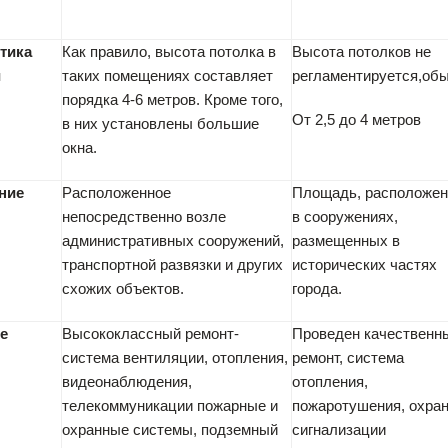
тика
Как правило, высота потолка в
Высота потолков не
й
таких помещениях составляет
регламентируется,об
порядка 4-6 метров. Кроме того,
От 2,5 до 4 метров
в них установлены большие
окна.
ние
Расположенное
Площадь, расположен
непосредственно возле
в сооружениях,
административных сооружений,
размещенных в
транспортной развязки и других
исторических частях
схожих объектов.
города.
е
Высококлассный ремонт-
Проведен качественн
система вентиляции, отопления,
ремонт, система
видеонаблюдения,
отопления,
телекоммуникации пожарные и
пожаротушения, охра
охранные системы, подземный
сигнализации