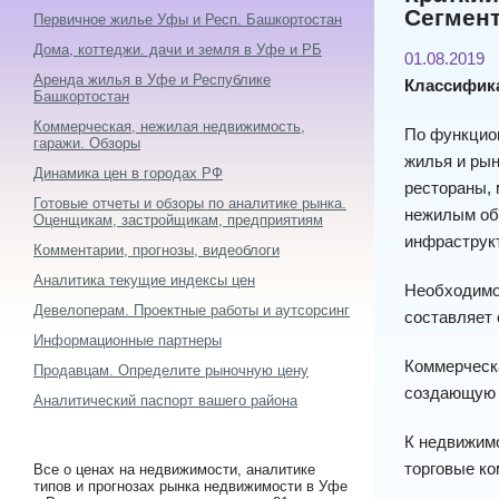
Сегмент
Первичное жилье Уфы и Респ. Башкортостан
Дома, коттеджи. дачи и земля в Уфе и РБ
01.08.2019
Аренда жилья в Уфе и Республике
Классифик
Башкортостан
Коммерческая, нежилая недвижимость,
По функцио
гаражи. Обзоры
жилья и ры
Динамика цен в городах РФ
рестораны, 
Готовые отчеты и обзоры по аналитике рынка.
нежилым объ
Оценщикам, застройщикам, предприятиям
инфраструкт
Комментарии, прогнозы, видеоблоги
Аналитика текущие индексы цен
Необходимо 
Девелоперам. Проектные работы и аутсорсинг
составляет 
Информационные партнеры
Коммерческ
Продавцам. Определите рыночную цену
создающую 
Аналитический паспорт вашего района
К недвижимо
торговые ко
Все о ценах на недвижимости, аналитике
типов и прогнозах рынка недвижимости в Уфе