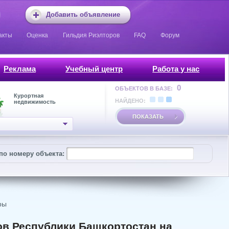
Добавить объявление
акты
Оценка
Гильдия Риэлторов
FAQ
Форум
Реклама
Учебный центр
Работа у нас
0
ОБЪЕКТОВ В БАЗЕ:
Курортная
НАЙДЕНО:
недвижимость
ПОКАЗАТЬ
по номеру объекта:
ры
в Республики Башкортостан на