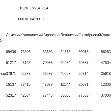
.
18120
15514
-2,4
60030
64793
-3.1
Демский
Калининский
Кировский
Ленинский
Октябрьский
Ордж
2
69436
73305
88598
84573
90016
86263
51217
43168
70093
60434
60987
47504
ные
37671
52783
66597
40058
62314
35618
.
16107
28416
43039
11177
20031
12336
52317
42984
77445
50608
77583
37906