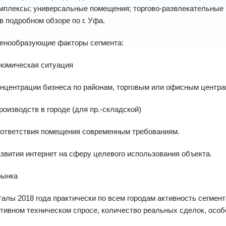
мплексы; универсальные помещения; торгово-развлекательные 
в подробном обзоре по г. Уфа.
енообразующие факторы сегмента:
номическая ситуация
онцентрации бизнеса по районам, торговым или офисным центр
производств в городе (для пр.-складской)
оответствия помещения современным требованиям.
азвития интернет на сферу целевого использования объекта.
рынка
рталы 2018 года практически по всем городам активность сегме
тивном техническом спросе, количество реальных сделок, особен