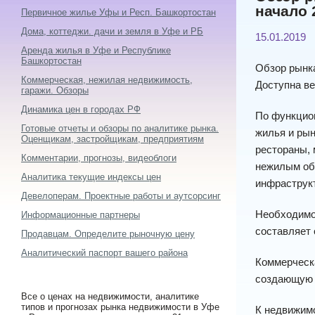
начало 
Первичное жилье Уфы и Респ. Башкортостан
Дома, коттеджи. дачи и земля в Уфе и РБ
15.01.2019
Аренда жилья в Уфе и Республике
Башкортостан
Обзор рынка
Коммерческая, нежилая недвижимость,
Доступна ве
гаражи. Обзоры
Динамика цен в городах РФ
По функцио
Готовые отчеты и обзоры по аналитике рынка.
жилья и ры
Оценщикам, застройщикам, предприятиям
рестораны, 
Комментарии, прогнозы, видеоблоги
нежилым объ
Аналитика текущие индексы цен
инфраструкт
Девелоперам. Проектные работы и аутсорсинг
Необходимо 
Информационные партнеры
составляет 
Продавцам. Определите рыночную цену
Аналитический паспорт вашего района
Коммерческ
создающую 
Все о ценах на недвижимости, аналитике
типов и прогнозах рынка недвижимости в Уфе
К недвижимо