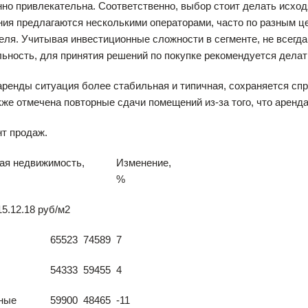
но привлекательна. Соответственно, выбор стоит делать исходя
ия предлагаются несколькими операторами, часто по разным ц
еля. Учитывая инвестиционные сложности в сегменте, не всегд
ьность, для принятия решений по покупке рекомендуется дела
аренды ситуация более стабильная и типичная, сохраняется сп
кже отмечена повторные сдачи помещений из-за того, что аренд
т продаж.
ая недвижимость,
Изменение,
%
15.12.18 руб/м2
65523
74589
7
54333
59455
4
ные
59900
48465
-11