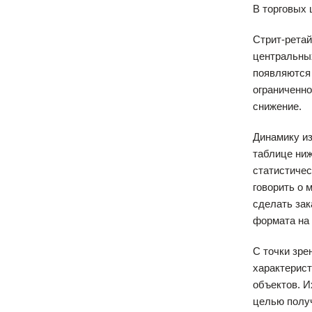
В торговых 
Стрит-ретай
центральных
появляются 
ограниченно
снижение.
Динамику из
таблице ниж
статистичес
говорить о 
сделать зак
формата на 
С точки зре
характерист
объектов. И
целью получ