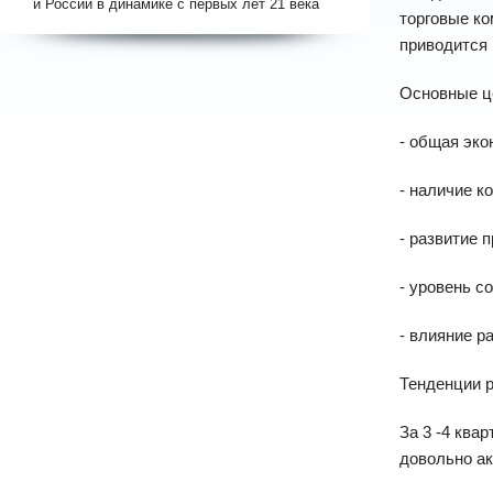
и России в динамике с первых лет 21 века
торговые ко
приводится 
Основные ц
- общая эко
- наличие к
- развитие 
- уровень с
- влияние р
Тенденции 
За 3 -4 ква
довольно ак