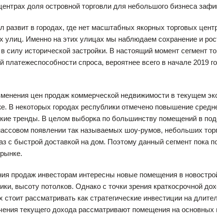
центрах доля островной торговли для небольшого бизнеса зафик
л развит в городах, где нет масштабных якорных торговых цент
 улиц. Именно на этих улицах мы наблюдаем сохранение и рост
в силу исторической застройки. В настоящий момент сегмент то
й платежеспособности спроса, вероятнее всего в начале 2019 
менения цен продаж коммерческой недвижимости в текущем эко
е. В некоторых городах республики отмечено повышение средн
кие тренды. В целом выборка по большинству помещений в подс
массовом появлении так называемых шоу-румов, небольших торг
аз с быстрой доставкой на дом. Поэтому данный сегмент пока 
рынке.
ния продаж инвесторам интересны новые помещения в новострой
ики, высоту потолков. Однако с точки зрения краткосрочной д
х стоит рассматривать как стратегические инвестиции на длите
ения текущего дохода рассматривают помещения на основных ц