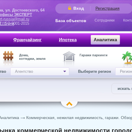
Вход
Регистрация
 Достоевского, 64
 офисы ЭКСПЕРТ
rt-russia@mail.ru
База объектов
Сотрудники
Конт
9001-2015
Франчайзинг
Ипотека
Аналитика
Дома,
Гаражи паркинги
коттеджи, земля
ство
Агентство
Выберите регион
Регион
искать 
Аналитика
Коммерческая, нежилая недвижимость, гаражи. Обзо
ынка коммерческой недвижимости городо