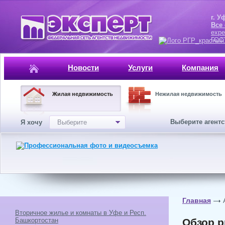
г. Уфа, ул.
Все
expe
ГОСТ, ISO 
Новости
Услуги
Компания
Жилая недвижимость
Нежилая недвижимость
Выберите агент
Я хочу
Выберите
Главная
Вторичное жилье и комнаты в Уфе и Респ.
Башкортостан
Обзор р