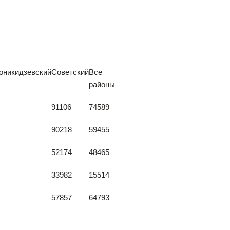
оникидзевский
Советский
Все
районы
91106
74589
90218
59455
52174
48465
33982
15514
57857
64793