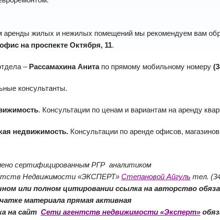
м аренды жилых и нежилых помещений мы рекомендуем вам об
 офис на проспекте Октября, 11
.
отдела –
Рассамахина Анита
по прямому мобильному номеру
(3
ьные консультанты.
вижимость
. Консультации по ценам и вариантам на аренду квар
кая недвижимость.
Консультации по аренде офисов, магазинов
лено сертифицированным РГР аналитиком
нтств Недвижимости «ЭКСПЕРТ»
Степановой Айгуль
тел. (34
чном или полном цитировании ссылка на авторство обяз
ечатке материала прямая активная
ка на сайт
Сети агентств недвижимости «Эксперт»
обяз