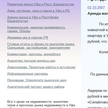
Первичное жилье Уфы и Респ. Башкортостан
02.10.2007
Дома, коттеджи. дачи и земля в Уфе и РБ
Аренда жил
Аренда жилья в Уфе и Республике
Башкортостан
По итог
Коммерческая, нежилая недвижимость,
комнатной к
гаражи. Обзоры
квартиру в 
Динамика цен в городах РФ
рублей, что
Готовые отчеты и обзоры по аналитике рынка.
Оценщикам, застройщикам, предприятиям
Количество
Комментарии, прогнозы, видеоблоги
Аналитика текущие индексы цен
Девелоперам. Проектные работы и аутсорсинг
Информационные партнеры
По данным 
Продавцам. Определите рыночную цену
Аналитический паспорт вашего района
Лидером по 
рублей в ме
Все о ценах на недвижимости, аналитике
«Сипайлово»
типов и прогнозах рынка недвижимости в Уфе
квартиры с 