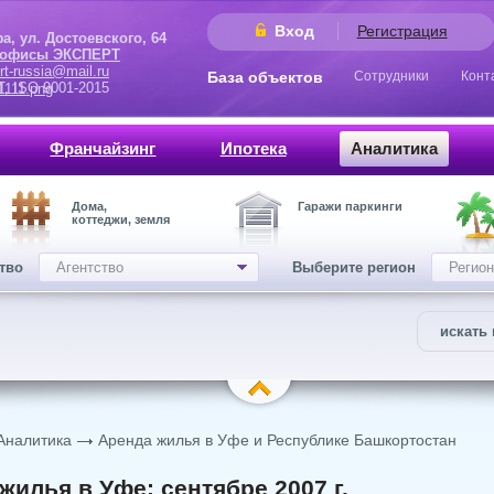
Вход
Регистрация
 Достоевского, 64
 офисы ЭКСПЕРТ
rt-russia@mail.ru
База объектов
Сотрудники
Конт
9001-2015
Франчайзинг
Ипотека
Аналитика
Дома,
Гаражи паркинги
коттеджи, земля
ство
Агентство
Выберите регион
Регион
искать 
Аналитика
Аренда жилья в Уфе и Республике Башкортостан
жилья в Уфе: сентябре 2007 г.