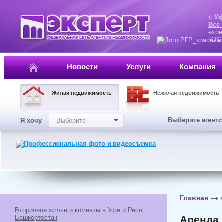
г. Уфа, ул.
Все
expe
ГОСТ, ISO 
Новости
Услуги
Компания
Жилая недвижимость
Нежилая недвижимость
Выберите агент
Я хочу
Выберите
Главная
Вторичное жилье и комнаты в Уфе и Респ.
Башкортостан
Аренда 