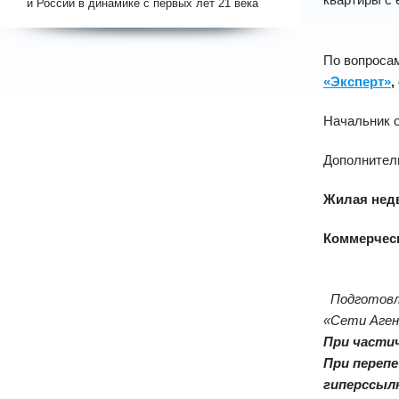
и России в динамике с первых лет 21 века
По вопроса
«Эксперт»
,
Начальник 
Дополнител
Жилая нед
Коммерчес
Подготов
«Сети Аге
При части
При переп
гиперссыл