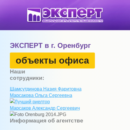
ЭКСПЕРТ в г. Оренбург
объекты офиса
Наши
сотрудники:
Шамсутдинова
Назия
Фаритовна
Марсакова
Ольга
Сергеевна
Марсаков
Александр
Сергеевич
Информация об агентстве