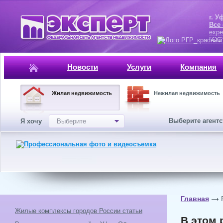
г. Уфа, ул.
Все
expe
ГОСТ, ISO 
Новости
Услуги
Компания
Жилая недвижимость
Нежилая недвижимость
Выберите агент
Я хочу
Выберите
Главная
Жилые комплексы городов России статьи
В этом 