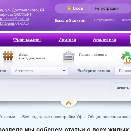
Вход
Регистрация
 Достоевского, 64
 офисы ЭКСПЕРТ
rt-russia@mail.ru
База объектов
Сотрудники
Конт
9001-2015
Франчайзинг
Ипотека
Аналитика
Дома,
Гаражи паркинги
коттеджи, земля
ство
Агентство
Выберите регион
Регион
искать 
Реклама
Все надежные новостройки Уфы. Общие описания жилы
разделе мы соберем статьи о всех жилых