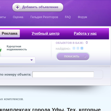
Добавить объявление
акты
Оценка
Гильдия Риэлторов
FAQ
Форум
Реклама
Учебный центр
Работа у нас
0
ОБЪЕКТОВ В БАЗЕ:
Курортная
НАЙДЕНО:
недвижимость
ПОКАЗАТЬ
по номеру объекта:
х комплексов.
 комплексах города Уфы. Тех, которые