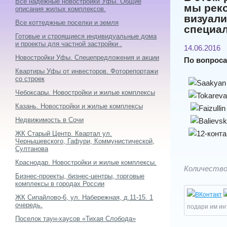
Все надежные новостройки Уфы. Общие
мы реко
описания жилых комплексов.
визуали
Все коттеджные поселки и земля
специа
Готовые и строящиеся индивидуальные дома
и проекты для частной застройки .
14.06.2016
Новостройки Уфы. Спецепредложения и акции
По вопроса
Квартиры Уфы от инвесторов. Фоторепортажи
со строек
Чебоксары. Новостройки и жилые комплексы
Казань. Новостройки и жилые комплексы
Недвижимость в Сочи
ЖК Старый Центр. Квартал ул.
Чернышевского, Гафури, Коммунистической,
Султанова
Краснодар. Новостройки и жилые комплексы.
Количество
Бизнес-проекты, бизнес-центры, торговые
комплексы в городах России
ЖК Сипайлово-6, ул. Набережная, д.11-15. 1
очередь.
подари им ин
Поселок таун-хаусов «Тихая Слобода»