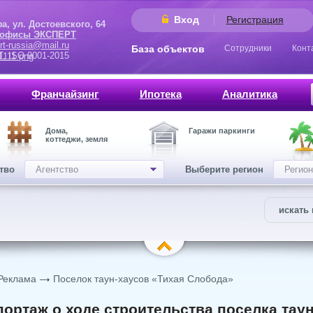
Вход
Регистрация
 Достоевского, 64
 офисы ЭКСПЕРТ
rt-russia@mail.ru
База объектов
Сотрудники
Конт
9001-2015
Франчайзинг
Ипотека
Аналитика
Дома,
Гаражи паркинги
коттеджи, земля
ство
Агентство
Выберите регион
Регион
искать 
Реклама
Поселок таун-хаусов «Тихая Слобода»
ортаж о ходе строительства поселка таун