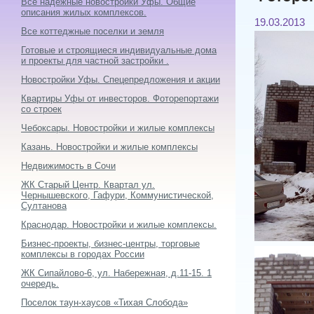
Все надежные новостройки Уфы. Общие
описания жилых комплексов.
19.03.2013
Все коттеджные поселки и земля
Готовые и строящиеся индивидуальные дома
и проекты для частной застройки .
Новостройки Уфы. Спецепредложения и акции
Квартиры Уфы от инвесторов. Фоторепортажи
со строек
Чебоксары. Новостройки и жилые комплексы
Казань. Новостройки и жилые комплексы
Недвижимость в Сочи
ЖК Старый Центр. Квартал ул.
Чернышевского, Гафури, Коммунистической,
Султанова
Краснодар. Новостройки и жилые комплексы.
Бизнес-проекты, бизнес-центры, торговые
комплексы в городах России
ЖК Сипайлово-6, ул. Набережная, д.11-15. 1
очередь.
Поселок таун-хаусов «Тихая Слобода»