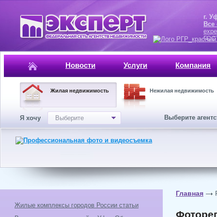
г. Уфа, ул.
Все
expe
ГОСТ, ISO 
Новости
Услуги
Компания
Жилая недвижимость
Нежилая недвижимость
Выберите агент
Я хочу
Выберите
Главная
Жилые комплексы городов России статьи
Фотореп