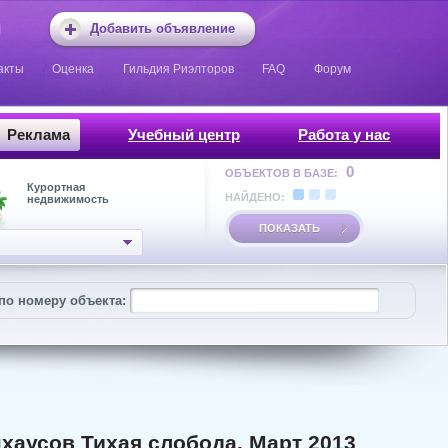
Добавить объявление
акты
Оценка
Гильдия Риэлторов
FAQ
Форум
Реклама
Учебный центр
Работа у нас
0
ОБЪЕКТОВ В БАЗЕ:
Курортная
НАЙДЕНО:
недвижимость
ПОКАЗАТЬ
по номеру объекта:
хаусов Тихая слобода. Март 2013