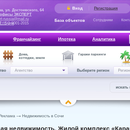
Вход
Регистрация
 Достоевского, 64
 офисы ЭКСПЕРТ
rt-russia@mail.ru
База объектов
Сотрудники
Конт
9001-2015
Франчайзинг
Ипотека
Аналитика
Дома,
Гаражи паркинги
коттеджи, земля
ство
Агентство
Выберите регион
Регион
искать 
Реклама
Недвижимость в Сочи
ая недвижимость. Жилой комплекс «Кара