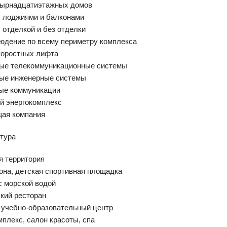
етырнадцатиэтажных домов
с лоджиями и балконами
с отделкой и без отделки
юдение по всему периметру комплекса
коростных лифта
ные телекоммуникационные системы
ные инженерные системы
ные коммуникации
й энергокомплекс
щая компания
тура
я территория
зона, детская спортивная площадка
с морской водой
ский ресторан
, учебно-образовательный центр
мплекс, салон красоты, спа