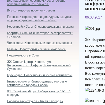
Все надежные новостройки Уфы. Общие
инфраст
описания жилых комплексов.
инвест
Все коттеджные поселки и земля
Готовые и строящиеся индивидуальные дома
06.08.2017
и проекты для частной застройки .
Новостройки Уфы. Спецепредложения и акции
Квартиры Уфы от инвесторов. Фоторепортажи
со строек
ЖК «Каравел
Чебоксары. Новостройки и жилые комплексы
курортном к
Казань. Новостройки и жилые комплексы
В продаже н
Недвижимость в Сочи
объединение
ЖК Старый Центр. Квартал ул.
В состав жи
Чернышевского, Гафури, Коммунистической,
центр, парк
Султанова
Все коммун
Краснодар. Новостройки и жилые комплексы.
Комплекс вы
Бизнес-проекты, бизнес-центры, торговые
шоссе и по 
комплексы в городах России
ЖК Сипайлово-6, ул. Набережная, д.11-15. 1
очередь.
Поселок таун-хаусов «Тихая Слобода»