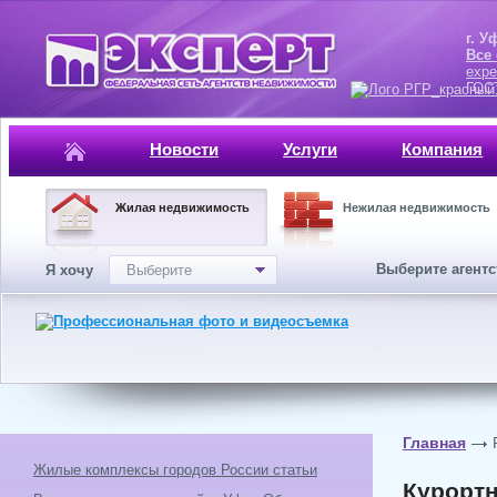
г. Уфа, ул.
Все
expe
ГОСТ, ISO 
Новости
Услуги
Компания
Жилая недвижимость
Нежилая недвижимость
Выберите агент
Я хочу
Выберите
Главная
Жилые комплексы городов России статьи
Курортн