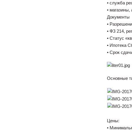
• служба р
• магазины,
Документы
• Разрешени
• ФЗ 214, р
• Статус «к
• Ипотека С
• Срок сдачи
Основные т
Цены:
• Минимальн