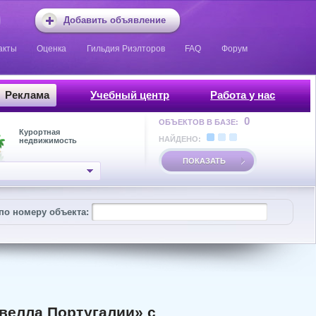
Добавить объявление
акты
Оценка
Гильдия Риэлторов
FAQ
Форум
Реклама
Учебный центр
Работа у нас
0
ОБЪЕКТОВ В БАЗЕ:
Курортная
НАЙДЕНО:
недвижимость
ПОКАЗАТЬ
по номеру объекта:
велла Португалии» с