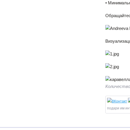
• Минимальн
Обращайтес
Визуализац
Количество
подари им ин