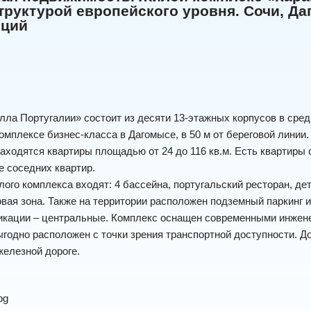
руктурой европейского уровня. Сочи, Да
иций
ла Португалии» состоит из десяти 13-этажных корпусов в сре
омплексе бизнес-класса в Дагомысе, в 50 м от береговой линии.
аходятся квартиры площадью от 24 до 116 кв.м. Есть квартиры 
 соседних квартир.
лого комплекса входят: 4 бассейна, португальский ресторан, д
овая зона. Также на территории расположен подземный паркинг и
икации – центральные. Комплекс оснащен современными инжене
годно расположен с точки зрения транспортной доступности. Д
железной дороге.