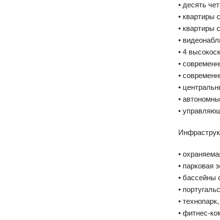
• десять ч
• квартиры 
• квартиры 
• видеонабл
• 4 высокос
• современ
• современ
• централь
• автономны
• управляю
Инфраструк
• охраняема
• парковая 
• бассейны 
• португаль
• технопарк
• фитнес-ко