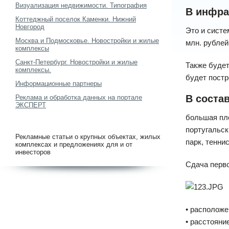
Визуализация недвижимости. Типография
В инфра
Коттеджный поселок Каменки. Нижний
Новгород
Это и систе
Москва и Подмосковье. Новостройки и жилые
млн. рублей
комплексы
Санкт-Петербург. Новостройки и жилые
Также будет
комплексы.
будет постр
Информационные партнеры
В соста
Реклама и обработка данных на портале
ЭКСПЕРТ
большая пло
португальск
Рекламные статьи о крупных объектах, жилых
парк, тенни
комплексах и предложениях для и от
инвесторов
Сдача перво
• расположе
• расстояни