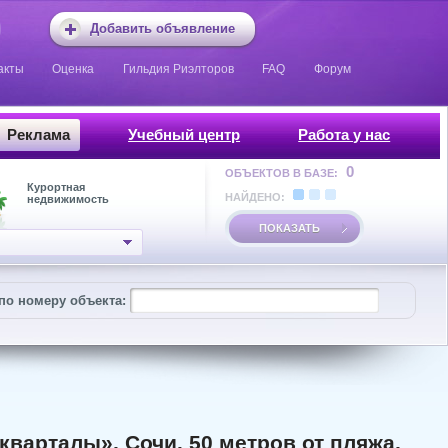
Добавить объявление
акты
Оценка
Гильдия Риэлторов
FAQ
Форум
Реклама
Учебный центр
Работа у нас
0
ОБЪЕКТОВ В БАЗЕ:
Курортная
НАЙДЕНО:
недвижимость
ПОКАЗАТЬ
по номеру объекта:
варталы», Сочи. 50 метров от пляжа,