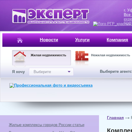
г. Уфа, ул.
Все
expe
ГОСТ, ISO 
Новости
Услуги
Компания
Жилая недвижимость
Нежилая недвижимость
Выберите агент
Я хочу
Выберите
Главная
Жилые комплексы городов России статьи
Комплек