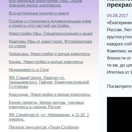
Все надежные новостройки Уфы. Общие
прекрас
описания жилых комплексов.
Все коттеджные поселки и земля
04.08.2017
Готовые и строящиеся индивидуальные дома
«Екатерини
и проекты для частной застройки .
России. Уют
Новостройки Уфы. Спецепредложения и акции
круглосуточ
Квартиры Уфы от инвесторов. Фоторепортажи
каждого соб
со строек
Комплекс на
Чебоксары. Новостройки и жилые комплексы
близости от
Казань. Новостройки и жилые комплексы
ти км, до це
Недвижимость в Сочи
Ипотека от 
ЖК Старый Центр. Квартал ул.
Чернышевского, Гафури, Коммунистической,
Посмотрите
Султанова
Краснодар. Новостройки и жилые комплексы.
Бизнес-проекты, бизнес-центры, торговые
комплексы в городах России
ЖК Сипайлово-6, ул. Набережная, д.11-15. 1
очередь.
Поселок таун-хаусов «Тихая Слобода»