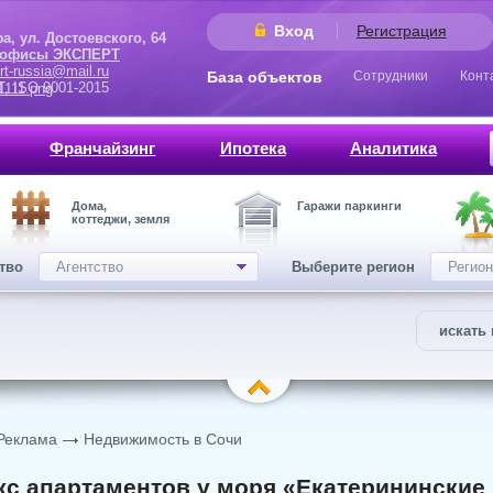
Вход
Регистрация
 Достоевского, 64
 офисы ЭКСПЕРТ
rt-russia@mail.ru
База объектов
Сотрудники
Конт
9001-2015
Франчайзинг
Ипотека
Аналитика
Дома,
Гаражи паркинги
коттеджи, земля
ство
Агентство
Выберите регион
Регион
искать 
Реклама
Недвижимость в Сочи
с апартаментов у моря «Екатерининские к