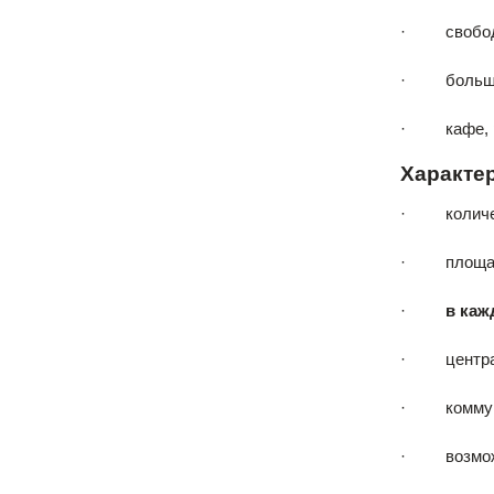
· свободны
· большие 
· кафе, рес
Характе
· количеств
· площадь а
·
в каж
· централь
· коммуник
· возможно