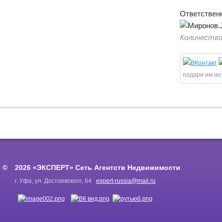
Ответственн
Количество
подари им ин
2026 «ЭКСПЕРТ» Сеть Агентств Недвижимости
г. Уфа, ул. Достоевского, 64
expert-russia@mail.ru