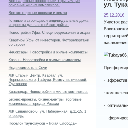
Все надежные новостройки Уфы. Общие
ул. Тук
описания жилых комплексов.
Все коттеджные поселки и земля
25.12.2016
Готовые и строящиеся индивидуальные дома
Участок рас
и проекты для частной застройки .
Вахитовском
Новостройки Уфы. Спецепредложения и акции
территорией
Квартиры Уфы от инвесторов. Фоторепортажи
насаждениям
со строек
Чебоксары. Новостройки и жилые комплексы
Казань. Новостройки и жилые комплексы
При формир
Недвижимость в Сочи
ЖК Старый Центр. Квартал ул.
Чернышевского, Гафури, Коммунистической,
· эффективн
Султанова
Краснодар. Новостройки и жилые комплексы.
· комплексн
Бизнес-проекты, бизнес-центры, торговые
комплексы в городах России
· оптимальн
ЖК Сипайлово-6, ул. Набережная, д.11-15. 1
очередь.
· формиров
Поселок таун-хаусов «Тихая Слобода»