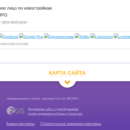
ое лицо по новостройкам
 просмотров -
тересную ссылку!
КАРТА САЙТА
Информационные и бизнес- партнеры Сети АН ЭКСПЕРТ:
Продвижение сайта: студия Муравейник
Сервер недвижимости Казани и Татарстана
Банки-партнеры
Строительные компании-партнеры