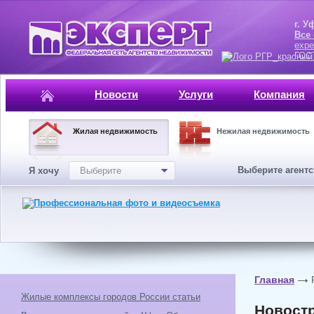
г. Уфа, ул.
Все
expe
ГОСТ, ISO 
Новости
Услуги
Компания
Жилая недвижимость
Нежилая недвижимость
Выберите агент
Я хочу
Выберите
Главная
Жилые комплексы городов России статьи
Новостр