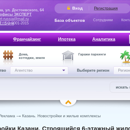
Вход
Регистрация
 Достоевского, 64
 офисы ЭКСПЕРТ
rt-russia@mail.ru
База объектов
Сотрудники
Конт
9001-2015
Франчайзинг
Ипотека
Аналитика
Дома,
Гаражи паркинги
коттеджи, земля
ство
Агентство
Выберите регион
Регион
искать 
Реклама
Казань. Новостройки и жилые комплексы
ойки Казани. Строящийся 6-этажный жило