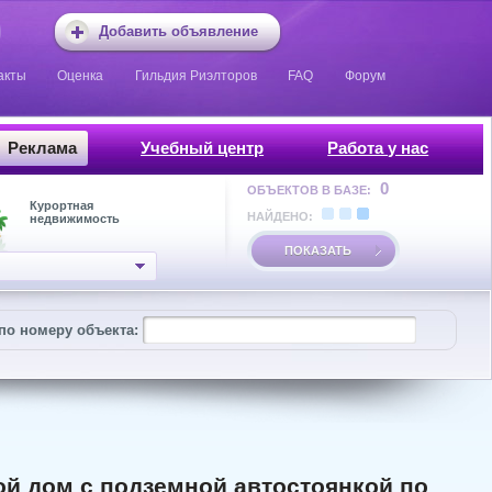
Добавить объявление
акты
Оценка
Гильдия Риэлторов
FAQ
Форум
Реклама
Учебный центр
Работа у нас
0
ОБЪЕКТОВ В БАЗЕ:
Курортная
НАЙДЕНО:
недвижимость
ПОКАЗАТЬ
по номеру объекта:
й дом с подземной автостоянкой по