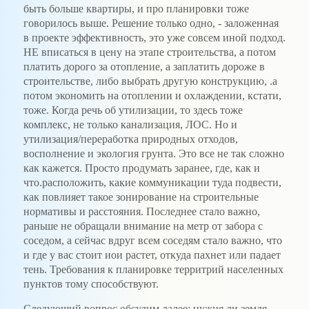
быть больше квартиры, и про планировки тоже
говорилось выше. Решение только одно, - заложенная
в проекте эффективность, это уже совсем иной подход.
НЕ вписаться в цену на этапе строительства, а потом
платить дорого за отопление, а заплатить дороже в
строительстве, либо выбрать другую конструкцию, .а
потом экономить на отоплении и охлаждении, кстати,
тоже. Когда речь об утилизации, то здесь тоже
комплекс, не только канализация, ЛОС. Но и
утилизация/переработка природных отходов,
восполнение и экология грунта. Это все не так сложно
как кажется. Просто продумать заранее, где, как и
что.расположить, какие коммуникации туда подвести,
как повлияет такое зонирование на строительные
нормативы и расстояния. Последнее стало важно,
раньше не обращали внимание на метр от забора с
соседом, а сейчас вдруг всем соседям стало важно, что
и где у вас стоит иои растет, откуда пахнет или падает
тень. Требования к планировке территрий населенных
пунктов тому способствуют.
Следующий вопрос обсудим далее: нужня ли земля