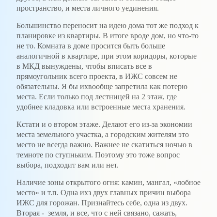
пространство, и места личного уединения.
Большинство переносит на идею дома тот же подход к
планировке из квартиры. В итоге вроде дом, но что-то
не то. Комната в доме просится быть больше
аналогичной в квартире, при этом коридоры, которые
в МКД вынуждены, чтобы вписать все в
прямоугольник всего проекта, в ИЖС совсем не
обязательны. Я бы ихвообще запретила как потерю
места. Если только под лестницей на 2 этаж, где
удобнее кладовка или встроенные места хранения.
Кстати и о втором этаже. Делают его из-за экономии
места земельного участка, а городским жителям это
место не всегда важно. Важнее не скатиться ночью в
темноте по ступньким. Поэтому это тоже вопрос
выбора, подходит вам или нет.
Наличие зоны открытого огня: камин, мангал, «лобное
место» и т.п. Одна ихз двух главных причин выбора
ИЖС для горожан. Признайтесь себе, одна из двух.
Вторая - земля, и все, что с ней связано, сажать,