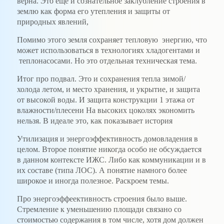
верна. Это еще и сознательное заклубление строения в
землю как форма его утепления и защиты от
природных явлений,
Помимо этого земля сохраняет тепловую энергию, что
может использоваться в технологиях хладогентами и
теплонасосами. Но это отдельная техническая тема.
Итог про подвал. Это и сохранения тепла зимой/
холода летом, и место хранения, и укрытие, и защита
от высокой воды. И защита конструкции 1 этажа от
влажности/плесени На высоких цоколях экономить
нельзя. В идеале это, как показывает история
Утилизация и энергоэффективность домовладения в
целом. Второе понятие никогда особо не обсуждается
в данном контексте ИЖС. Либо как коммуникации и в
их составе (типа ЛОС). А понятие намного более
широкое и иногда полезное. Раскроем темы.
Про энергоэффеективность строения было выше.
Стремление к уменьшению площади связано со
стоимостью содержания в том числе, хотя дом должен