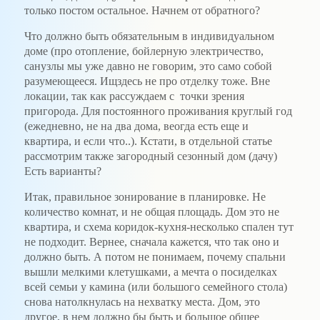
только постом остальное. Начнем от обратного?
Что должно быть обязательным в индивидуальном
доме (про отопление, бойлерную электричество,
санузлы мы уже давно не говорим, это само собой
разумеющееся. Ищздесь не про отделку тоже. Вне
локации, так как рассуждаем с точки зрения
пригорода. Для постоянного проживания круглый год
(ежедневно, не на два дома, веогда есть еще и
квартира, и если что..). Кстати, в отдельной статье
рассмотрим также загородный сезонный дом (дачу)
Есть варианты?
Итак, правильное зонирование в планировке. Не
количество комнат, и не общая площадь. Дом это не
квартира, и схема коридок-кухня-несколько спален тут
не подходит. Вернее, сначала кажется, что так оно и
должно быть. А потом не понимаем, почему спальни
вышли мелкими клетушками, а мечта о посиделках
всей семьи у камина (или большого семейного стола)
снова натолкнулась на нехватку места. Дом, это
другое, в нем должно бы быть и большое общее