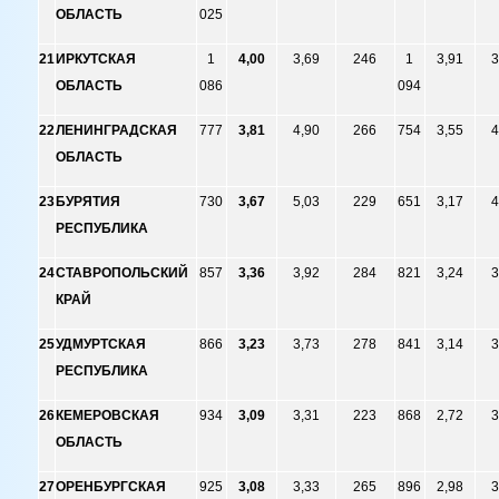
ОБЛАСТЬ
025
21
ИРКУТСКАЯ
1
4,00
3,69
246
1
3,91
3
ОБЛАСТЬ
086
094
22
ЛЕНИНГРАДСКАЯ
777
3,81
4,90
266
754
3,55
4
ОБЛАСТЬ
23
БУРЯТИЯ
730
3,67
5,03
229
651
3,17
4
РЕСПУБЛИКА
24
СТАВРОПОЛЬСКИЙ
857
3,36
3,92
284
821
3,24
3
КРАЙ
25
УДМУРТСКАЯ
866
3,23
3,73
278
841
3,14
3
РЕСПУБЛИКА
26
КЕМЕРОВСКАЯ
934
3,09
3,31
223
868
2,72
3
ОБЛАСТЬ
27
ОРЕНБУРГСКАЯ
925
3,08
3,33
265
896
2,98
3