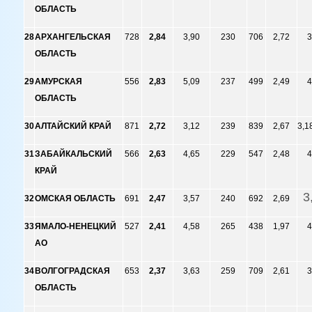
ОБЛАСТЬ
28
АРХАНГЕЛЬСКАЯ
728
2,84
3,90
230
706
2,72
3
ОБЛАСТЬ
29
АМУРСКАЯ
556
2,83
5,09
237
499
2,49
4
ОБЛАСТЬ
30
АЛТАЙСКИЙ КРАЙ
871
2,72
3,12
239
839
2,67
3,1
31
ЗАБАЙКАЛЬСКИЙ
566
2,63
4,65
229
547
2,48
4
КРАЙ
3
32
ОМСКАЯ ОБЛАСТЬ
691
2,47
3,57
240
692
2,69
33
ЯМАЛО-НЕНЕЦКИЙ
527
2,41
4,58
265
438
1,97
4
АО
34
ВОЛГОГРАДСКАЯ
653
2,37
3,63
259
709
2,61
3
ОБЛАСТЬ