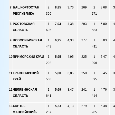
7
БАШКОРТОСТАН
2
8,85
3,76
269
2
8,68
3
РЕСПУБЛИКА
356
271
8
РОСТОВСКАЯ
1
7,03
4,38
293
1
6,80
4
ОБЛАСТЬ
605
583
9
НОВОСИБИРСКАЯ
1
6,25
4,33
277
1
6,03
4
ОБЛАСТЬ
443
411
10
ПРИМОРСКИЙ КРАЙ
1
5,95
4,95
225
1
5,47
4
202
096
11
КРАСНОЯРСКИЙ
1
5,80
3,85
250
1
5,45
3
КРАЙ
508
395
12
ЧЕЛЯБИНСКАЯ
1
5,69
3,47
241
1
4,76
3
ОБЛАСТЬ
641
414
13
ХАНТЫ-
1
5,23
4,13
279
1
5,38
4
МАНСИЙСКИЙ-
267
285