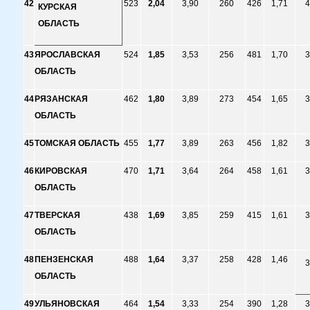
42
523
2,04
3,90
260
426
1,71
4
КУРСКАЯ
ОБЛАСТЬ
43
ЯРОСЛАВСКАЯ
524
1,85
3,53
256
481
1,70
3
ОБЛАСТЬ
44
РЯЗАНСКАЯ
462
1,80
3,89
273
454
1,65
3
ОБЛАСТЬ
45
ТОМСКАЯ ОБЛАСТЬ
455
1,77
3,89
263
456
1,82
3
46
КИРОВСКАЯ
470
1,71
3,64
264
458
1,61
3
ОБЛАСТЬ
47
ТВЕРСКАЯ
438
1,69
3,85
259
415
1,61
3
ОБЛАСТЬ
48
ПЕНЗЕНСКАЯ
488
1,64
3,37
258
428
1,46
3
ОБЛАСТЬ
49
УЛЬЯНОВСКАЯ
464
1,54
3,33
254
390
1,28
3