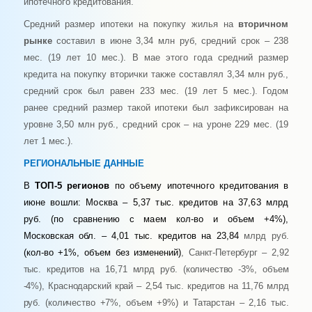
ипотечного кредитования.
Средний размер ипотеки на покупку жилья на
вторичном
рынке
составил в июне 3,34 млн руб, средний срок – 238
мес. (19 лет 10 мес.). В мае этого года средний размер
кредита на покупку вторички также составлял 3,34 млн руб.,
средний срок был равен 233 мес. (19 лет 5 мес.). Годом
ранее средний размер такой ипотеки был зафиксирован на
уровне 3,50 млн руб., средний срок – на уроне 229 мес. (19
лет 1 мес.).
РЕГИОНАЛЬНЫЕ ДАННЫЕ
В
ТОП-5 регионов
по объему ипотечного кредитования в
июне вошли: Москва – 5,37 тыс. кредитов на 37,63 млрд
руб. (по сравнению с маем кол-во и объем +4%
),
Московская обл. – 4,01 тыс. кредитов на 23,84
млрд
руб.
(кол-во +1%, объем без изменений)
, Санкт-Петербург – 2,92
тыс. кредитов на 16,71 млрд руб. (количество -3%, объем
-4%), Краснодарский край – 2,54 тыс. кредитов на 11,76 млрд
руб. (количество +7%, объем +9%) и Татарстан – 2,16 тыс.