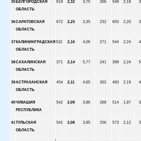
35
БЕЛГОРОДСКАЯ
619
2,32
3,75
266
549
2,18
3
ОБЛАСТЬ
36
САРАТОВСКАЯ
672
2,25
3,35
232
655
2,20
3
ОБЛАСТЬ
37
КАЛИНИНГРАДСКАЯ
532
2,16
4,06
271
544
2,24
4
ОБЛАСТЬ
38
САХАЛИНСКАЯ
371
2,14
5,77
241
399
2,24
5
ОБЛАСТЬ
39
АСТРАХАНСКАЯ
454
2,11
4,65
302
493
2,19
4
ОБЛАСТЬ
40
ЧУВАШИЯ
542
2,09
3,86
268
514
1,97
3
РЕСПУБЛИКА
41
ТУЛЬСКАЯ
541
2,08
3,85
256
573
2,12
3
ОБЛАСТЬ