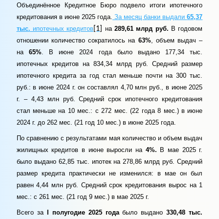
Объединённое Кредитное Бюро подвело итоги ипотечного
кредитования в июне 2025 года.
За месяц банки выдали
65,37
тыс.
ипотечных кредитов
[1]
на
289,61 млрд руб.
В годовом
отношении количество сократилось на
63%
, объем выдач –
на
65%
. В июне 2024 года было выдано 177,34 тыс.
ипотечных кредитов на 834,34 млрд руб. Средний размер
ипотечного кредита за год стал меньше почти на 300 тыс.
руб.: в июне 2024 г. он составлял 4,70 млн руб., в июне 2025
г. – 4,43 млн руб. Средний срок ипотечного кредитования
стал меньше на 10 мес.: с 272 мес. (22 года 8 мес.) в июне
2024 г. до 262 мес. (21 год 10 мес.) в июне 2025 года.
По сравнению с результатами мая количество и объем выдач
жилищных кредитов в июне выросли на
4%.
В мае 2025 г.
было выдано 62,85 тыс. ипотек на 278,86 млрд руб. Средний
размер кредита практически не изменился: в мае он был
равен 4,44 млн руб. Средний срок кредитования вырос на 1
мес.: с 261 мес. (21 год 9 мес.) в мае 2025 г.
Всего за
I
полугодие 2025 года
было выдано
330,48 тыс.