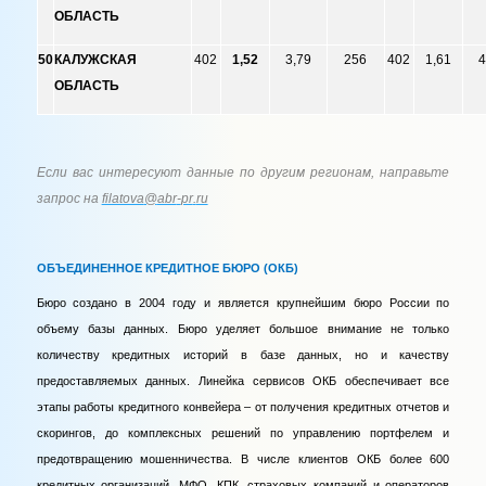
ОБЛАСТЬ
50
КАЛУЖСКАЯ
402
1,52
3,79
256
402
1,61
4
ОБЛАСТЬ
Если вас интересуют данные по другим регионам, направьте
запрос на
filatova
@
abr
-
pr
.
ru
ОБЪЕДИНЕННОЕ КРЕДИТНОЕ БЮРО (ОКБ)
Бюро создано в 2004 году и является крупнейшим бюро России по
объему базы данных. Бюро уделяет большое внимание не только
количеству кредитных историй в базе данных, но и качеству
предоставляемых данных. Линейка сервисов ОКБ обеспечивает все
этапы работы кредитного конвейера – от получения кредитных отчетов и
скорингов, до комплексных решений по управлению портфелем и
предотвращению мошенничества. В числе клиентов ОКБ более 600
кредитных организаций, МФО, КПК, страховых компаний и операторов