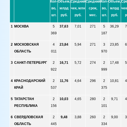
Кол-
Объем,
Средний
Средний
Кол-
Объем,
Ср
во,
млрд
чек, млн
срок,
во,
млрд
чек
шт.
руб.
руб.
мес.
шт.
руб.
р
1
МОСКВА
5
37,63
7,01
271
5
36,29
7
369
187
2
МОСКОВСКАЯ
4
23,84
5,94
271
3
23,85
6
ОБЛАСТЬ
011
970
3
САНКТ-ПЕТЕРБУРГ
2
16,71
5,72
274
2
17,48
5
922
999
4
КРАСНОДАРСКИЙ
2
11,76
4,64
296
2
10,81
4
КРАЙ
537
375
5
ТАТАРСТАН
2
10,03
4,65
280
2
9,71
4
РЕСПУБЛИКА
156
101
6
СВЕРДЛОВСКАЯ
2
9,48
3,88
260
2
9,00
3
ОБЛАСТЬ
445
334