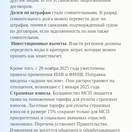
другим лицам. И это установлено лицензионным
договором.
Долги по штрафам
стали сомнительными. В разряд
сомнительного долга можно перевести долг по
штрафам, пеням и санкциям, подтвержденный судом
по договорам, если задолженность по ним также
сомнительная.
Инвестиционные вычеты
. Власти регионов должны
определить виды и критерии затрат, которые можно
принять как инвествычет.
Кроме того, с 28 ноября 2025 года ужесточены
правила применения ИНВ и ФИНВ. Поправки
введены «задним числом». Они распространяют на
отношения, возникшие с 1 января 2025 года.
Страховые взносы
. Большинство МСП лишается
права на пониженные тарифы для уплаты страховых
взносов. Льготные тарифы для уплаты страховых
взносов в размере 15% сохранят только для МСП
приоритетных и социально значимых отраслей
экономики. Перечень установит Правительство.
Изменения не коснутся общепита и обрабатывающего