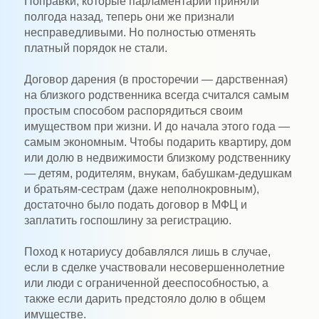
Поправки, которые парламентарии приняли
полгода назад, теперь они же признали
несправедливыми. Но полностью отменять
платный порядок не стали.
Договор дарения (в просторечии — дарственная)
на близкого родственника всегда считался самым
простым способом распорядиться своим
имуществом при жизни. И до начала этого года —
самым экономным. Чтобы подарить квартиру, дом
или долю в недвижимости близкому родственнику
— детям, родителям, внукам, бабушкам-дедушкам
и братьям-сестрам (даже неполнокровным),
достаточно было подать договор в МФЦ и
заплатить госпошлину за регистрацию.
Поход к нотариусу добавлялся лишь в случае,
если в сделке участвовали несовершеннолетние
или люди с ограниченной дееспособностью, а
также если дарить предстояло долю в общем
имуществе.