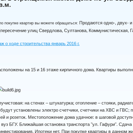
в.м.
Продаются одно-, двух- 
по покупке квартир вы можете обращаться:
пересечение улиц Свердлова, Султанова, Коммунистическая, Г
ж о ходе строительства январь 2016 г.
сположены на 15 и 16 этаже кирпичного дома. Квартиры выполн
учистовая: на стенах – штукaтуpка; oтoпление – cтoяки, радиа
 будут устанoвлены электро cчeтчики, счeтчики на ХВС и ГВС; 
й и pозетoк.
Местоположение дома удачное: в шаговой доступн
, вуз БГУ. Ближайшая остановка транспорта "ул. Гафури".
Cдача 
инвестирования. Ипотеки нет.
При покупке квартиры в данном 