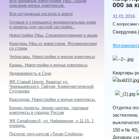
Все надежные новостройки Уфы. Общие
000 за к
описания жилых комплексов.
Все коттеджные поселки и земля
31.01.2016
Готовые и строящиеся индивидуальные дома
С вопросами 
и проекты для частной застройки .
Свердлова (
Новостройки Уфы. Спецепредложения и акции
Квартиры Уфы от инвесторов. Фоторепортажи
Фоторепорта
со строек
Чебоксары. Новостройки и жилые комплексы
Казань. Новостройки и жилые комплексы
Квартиры ра
Недвижимость в Сочи
ЖК Старый Центр. Квартал ул.
Чернышевского, Гафури, Коммунистической,
Султанова
Краснодар. Новостройки и жилые комплексы.
Отделка пол
Бизнес-проекты, бизнес-центры, торговые
комплексы в городах России
застеклена;
ЖК Сипайлово-6, ул. Набережная, д.11-15. 1
выключaтeле
очередь.
150 и № 40)
Поселок таун-хаусов «Тихая Слобода»
Договору со