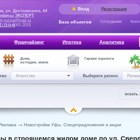
Вход
Регистрация
 Достоевского, 64
 офисы ЭКСПЕРТ
rt-russia@mail.ru
База объектов
Сотрудники
Конт
9001-2015
Франчайзинг
Ипотека
Аналитика
Дома,
Гаражи паркинги
коттеджи, земля
ство
Агентство
Выберите регион
Регион
искать 
Реклама
Новостройки Уфы. Спецепредложения и акции
ы в строящемся жилом доме по ул. Сверд