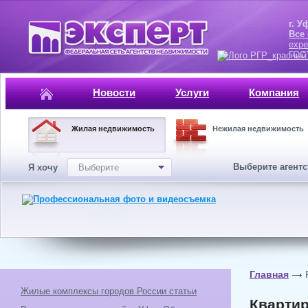
г. Уфа, ул.
Все
expe
ГОСТ, ISO 
Новости
Услуги
Компания
Жилая недвижимость
Нежилая недвижимость
Выберите агент
Я хочу
Выберите
Главная
Жилые комплексы городов России статьи
Квартир