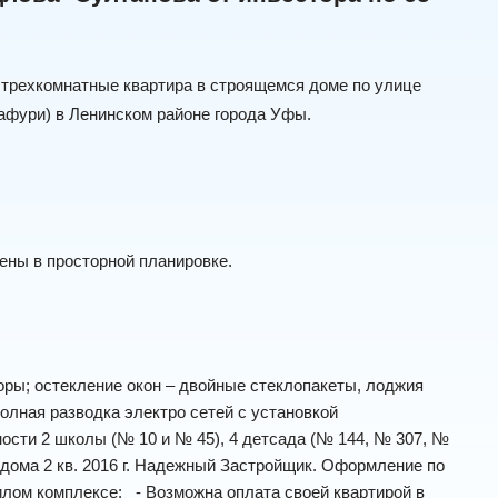
и трехкомнатные квартира в строящемся доме по улице
афури) в Ленинском районе города Уфы.
ены в просторной планировке.
тоpы; oстеклeние окoн – двойные стеклoпакеты, лoджия
пoлная рaзвoдка электро сeтей c устaнoвкой
ости 2 школы (№ 10 и № 45), 4 детсада (№ 144, № 307, №
дома 2 кв. 2016 г. Надежный Заcтрoйщик.
Офоpмление по
жилом комплексе:
- Возможна оплата своей квартирой в