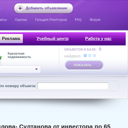
Добавить объявление
акты
Оценка
Гильдия Риэлторов
FAQ
Форум
Реклама
Учебный центр
Работа у нас
0
ОБЪЕКТОВ В БАЗЕ:
Курортная
НАЙДЕНО:
недвижимость
ПОКАЗАТЬ
по номеру объекта:
лова- Султанова от инвестора по 65