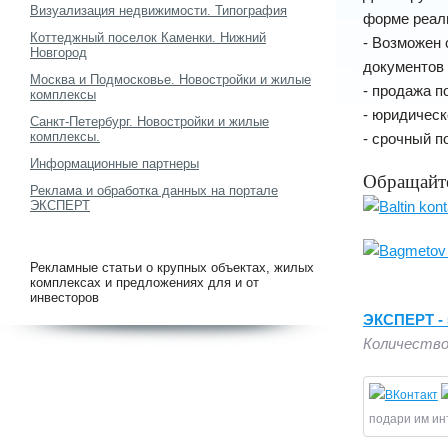
Визуализация недвижимости. Типография
форме реали
Коттеджный поселок Каменки. Нижний
- Возможен 
Новгород
документов 
Москва и Подмосковье. Новостройки и жилые
- продажа 
комплексы
- юридичес
Санкт-Петербург. Новостройки и жилые
комплексы.
- срочный п
Информационные партнеры
Обращайте
Реклама и обработка данных на портале
ЭКСПЕРТ
Рекламные статьи о крупных объектах, жилых
комплексах и предложениях для и от
инвесторов
ЭКСПЕРТ - 5
Количество
подари им ин