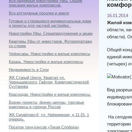
Все надежные новостройки Уфы. Общие
комфорт
описания жилых комплексов.
Все коттеджные поселки и земля
16.01.2014
Готовые и строящиеся индивидуальные дома
Жилой ком
и проекты для частной застройки .
области, за
Новостройки Уфы. Спецепредложения и акции
области). О
Квартиры Уфы от инвесторов. Фоторепортажи
со строек
Общей конц
Чебоксары. Новостройки и жилые комплексы
единой инже
Казань. Новостройки и жилые комплексы
(четырех) о
Недвижимость в Сочи
ЖК Старый Центр. Квартал ул.
Чернышевского, Гафури, Коммунистической,
Султанова
Вид разреш
Краснодар. Новостройки и жилые комплексы.
индивидуаль
Бизнес-проекты, бизнес-центры, торговые
блокирован
комплексы в городах России
ЖК Сипайлово-6, ул. Набережная, д.11-15. 1
На сегодняш
очередь.
территорию 
Поселок таун-хаусов «Тихая Слобода»
электричест