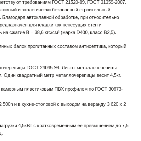
ветствуют требованиям ГОСТ 21520-89, ГОСТ 31359-2007.
ктивный и экологически безопасный строительный
 Благодаря автоклавной обработке, при относительно
едназначен для кладки как ненесущих стен и
на сжатие В = 38,6 кгс/см² (марка D400, класс В2,5).
нных балок пропитанных составом антисептика, который
лочерепицы ГОСТ 24045-94. Листы металлочерепицы
м. Один квадратный метр металлочерепицы весит 4,5кг.
-х камерным пластиковым ПВХ профилем по ГОСТ 30673-
 500h и в кухне-столовой с выходом на веранду 3 620 х 2
агрузки 4,5кВт с кратковременным её превышением до 7,5
ц.