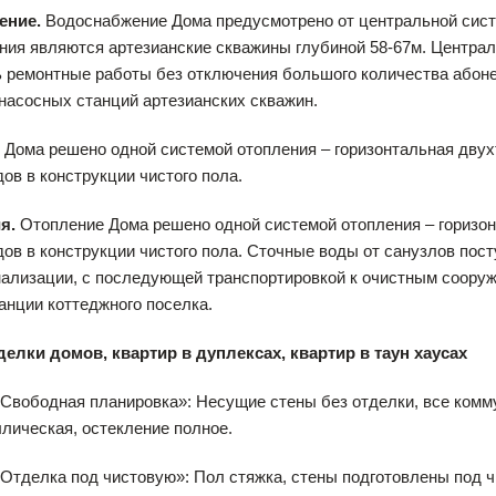
ение.
Водоснабжение Дома предусмотрено от центральной сист
ия являются артезианские скважины глубиной 58-67м. Централ
 ремонтные работы без отключения большого количества абонен
насосных станций артезианских скважин.
.
Дома решено одной системой отопления – горизонтальная двух
ов в конструкции чистого пола.
я.
Отопление Дома решено одной системой отопления – горизон
ов в конструкции чистого пола. Сточные воды от санузлов пос
ализации, с последующей транспортировкой к очистным сооруж
анции коттеджного поселка.
делки домов, квартир в дуплексах, квартир в таун хаусах
«Свободная планировка»: Несущие стены без отделки, все комму
лическая, остекление полное.
«Отделка под чистовую»: Пол стяжка, стены подготовлены под 