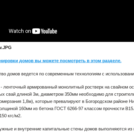
нировки домов вы можете посмотреть в этом разделе.
во домов ведется по современным технологиям с использовани
- ленточный армированный монолитный ростверк на свайном ос
х свай длиной 3м, диаметром 350мм необходимо для строитель
омерзания 1,8м), которые превалируют в Богородском районе Н
олщиной 160мм из бетона ГОСТ 6266-97 классом прочности В15.
150 кгс/м2.
ужные и внутренние капитальные стены домов выполняются из 