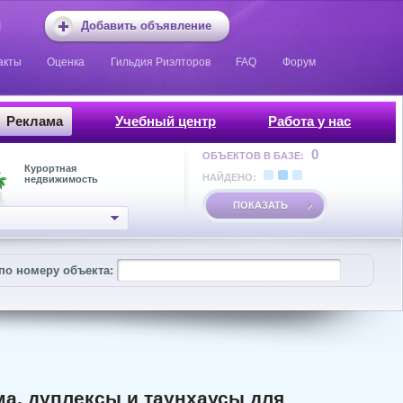
Добавить объявление
акты
Оценка
Гильдия Риэлторов
FAQ
Форум
Реклама
Учебный центр
Работа у нас
0
ОБЪЕКТОВ В БАЗЕ:
Курортная
НАЙДЕНО:
недвижимость
ПОКАЗАТЬ
по номеру объекта:
а, дуплексы и таунхаусы для