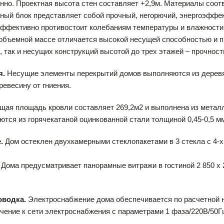
нно. Проектная высота стен составляет +2,9м. Материалы соот
ный блок представляет собой прочный, негорючий, энергоэффе
ффективно противостоит колебаниям температуры и влажности.
бъемной массе отличается высокой несущей способностью и пр
, так и несущих конструкций высотой до трех этажей – прочность 
я.
Несущие элементы перекрытий домов выполняются из деревя
евесину от гниения.
ая площадь кровли составляет 269,2м2 и выполнена из метал
ются из горячекатаной оцинкованной стали толщиной 0,45-0,5 м
.
Дом остеклен двухкамерными стеклопакетами в 3 стекла с 4
Дома предусматривает панорамные витражи в гостиной 2 850 х 2
оводка.
Электроснабжение дома обеспечивается по расчетной н
чение к сети электроснабжения с параметрами 1 фаза/220В/50Г