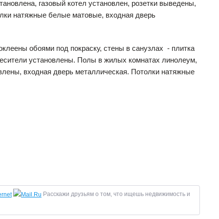
тановлена, газовый котел установлен, розетки выведены,
олки натяжные белые матовые, входная дверь
оклеены обоями под покраску, стены в санузлах
- плитка
смесители установлены. Полы в жилых комнатах линолеум,
овлены, входная дверь металлическая. Потолки натяжные
Расскажи друзьям о том, что ищешь недвижимость и