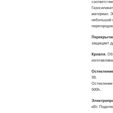
соответстве
Газосиликат
материал. Э
небольшой о
перегородок
Перекрыти
защищает др
Кровля.
Общ
изготавлива
Остекление
99.
Остекление 
500h.
Электропр
кВт. Подклю