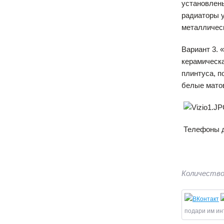
установлены
радиаторы у
металлическ
Вариант 3. 
керамическа
плинтуса, п
белые мато
Телефоны дл
Количество
подари им ин