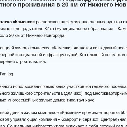
ного проживания в 20 км от Нижнего Нов
плекс «Каменки»
расположен на землях населенных пунктов ок
нимает площадь около 37 га (муниципальное образование – Кам
коло 20 км от Нижнего Новгорода.
епцией жилого комплекса «Каменки» является коттеджный посе
нерной и социальной инфраструктурой. Коттеджный поселок воз
чередей строительства.
енного использования земельных участков коттеджного поселк
ного жилищного строительства (для ижс), под многоквартирны
ных многосемейных жилых домов типа таунхаус.
ний день в жилом комплексе «Каменки» проживает порядка 50 
своя управляющая компания «Комфорт и сервис». Центральная 
во. Социальная инфраструктура включает в себя детский сад, 