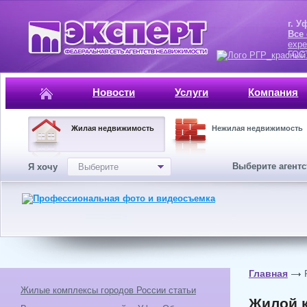
г. Уфа, ул.
Все
expe
ГОСТ, ISO 
Новости
Услуги
Компания
Жилая недвижимость
Нежилая недвижимость
Выберите агент
Я хочу
Выберите
Главная
Жилые комплексы городов России статьи
Жилой к