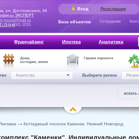
Вход
Регистрация
 Достоевского, 64
 офисы ЭКСПЕРТ
rt-russia@mail.ru
База объектов
Сотрудники
Конт
9001-2015
Франчайзинг
Ипотека
Аналитика
Дома,
Гаражи паркинги
коттеджи, земля
ство
Агентство
Выберите регион
Регион
искать 
Реклама
Коттеджный поселок Каменки. Нижний Новгород
омплекс "Каменки". Индивидуальные дом