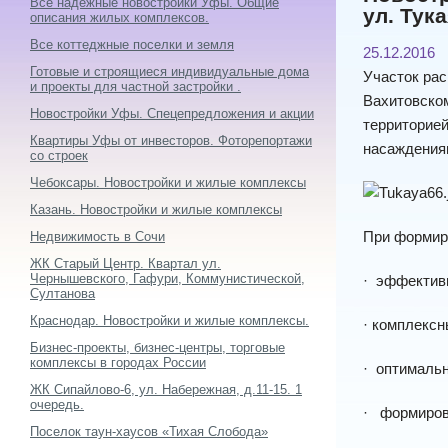
Все надежные новостройки Уфы. Общие
ул. Тук
описания жилых комплексов.
Все коттеджные поселки и земля
25.12.2016
Готовые и строящиеся индивидуальные дома
Участок рас
и проекты для частной застройки .
Вахитовском
Новостройки Уфы. Спецепредложения и акции
территорией
Квартиры Уфы от инвесторов. Фоторепортажи
насаждениям
со строек
Чебоксары. Новостройки и жилые комплексы
Казань. Новостройки и жилые комплексы
При формир
Недвижимость в Сочи
ЖК Старый Центр. Квартал ул.
Чернышевского, Гафури, Коммунистической,
· эффективн
Султанова
Краснодар. Новостройки и жилые комплексы.
· комплексн
Бизнес-проекты, бизнес-центры, торговые
комплексы в городах России
· оптимальн
ЖК Сипайлово-6, ул. Набережная, д.11-15. 1
очередь.
· формиров
Поселок таун-хаусов «Тихая Слобода»