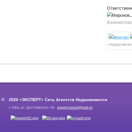
Ответственн
Количество
подари им ин
2026 «ЭКСПЕРТ» Сеть Агентств Недвижимости
г. Уфа, ул. Достоевского, 64
expert-russia@mail.ru