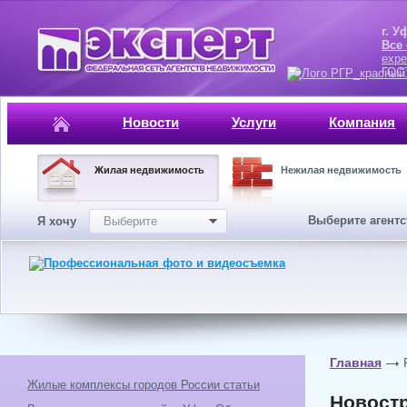
г. Уфа, ул.
Все
expe
ГОСТ, ISO 
Новости
Услуги
Компания
Жилая недвижимость
Нежилая недвижимость
Выберите агент
Я хочу
Выберите
Главная
Жилые комплексы городов России статьи
Новостр