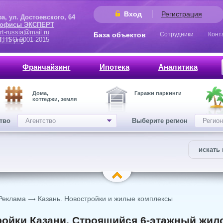
Вход
Регистрация
 Достоевского, 64
 офисы ЭКСПЕРТ
rt-russia@mail.ru
База объектов
Сотрудники
Конт
9001-2015
Франчайзинг
Ипотека
Аналитика
Дома,
Гаражи паркинги
коттеджи, земля
ство
Агентство
Выберите регион
Регион
искать 
Реклама
Казань. Новостройки и жилые комплексы
ойки Казани. Строящийся 6-этажный жило