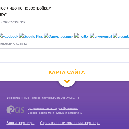
ое лицо по новостройкам
 просмотров -
тересную ссылку!
КАРТА САЙТА
Информационные и бизнес- партнеры Сети АН ЭКСПЕРТ:
Продвижение сайта: студия Муравейник
Сервер недвижимости Казани и Татарстана
Банки-партнеры
Строительные компании-партнеры