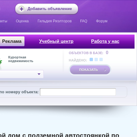
Добавить объявление
акты
Оценка
Гильдия Риэлторов
FAQ
Форум
Реклама
Учебный центр
Работа у нас
0
ОБЪЕКТОВ В БАЗЕ:
Курортная
НАЙДЕНО:
недвижимость
ПОКАЗАТЬ
по номеру объекта:
й дом с подземной автостоянкой по