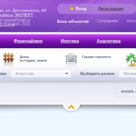
Вход
Регистрация
 Достоевского, 64
 офисы ЭКСПЕРТ
rt-russia@mail.ru
База объектов
Сотрудники
Конт
9001-2015
Франчайзинг
Ипотека
Аналитика
Дома,
Гаражи паркинги
коттеджи, земля
ство
Агентство
Выберите регион
Регион
искать 