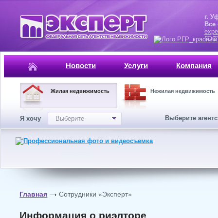
г. Уфа, ул.
Все
expe
ГОСТ, ISO 
Новости
Услуги
Компания
Жилая недвижимость
Нежилая недвижимость
Выберите агент
Я хочу
Выберите
Главная
Сотрудники «Эксперт»
Информация о риэлторе