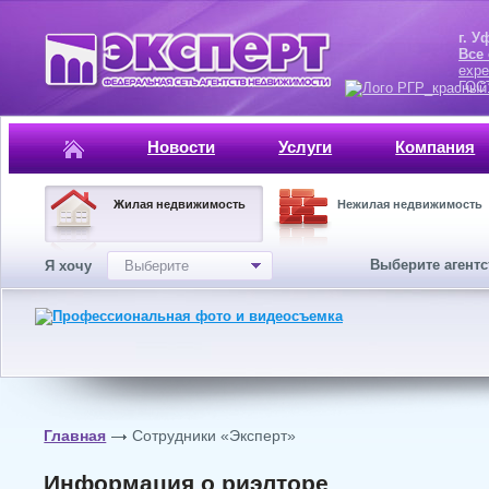
г. Уфа, ул.
Все
expe
ГОСТ, ISO 
Новости
Услуги
Компания
Жилая недвижимость
Нежилая недвижимость
Выберите агент
Я хочу
Выберите
Главная
Сотрудники «Эксперт»
Информация о риэлторе