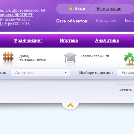
Вход
Регистрация
 Достоевского, 64
 офисы ЭКСПЕРТ
rt-russia@mail.ru
База объектов
Сотрудники
Конт
9001-2015
Франчайзинг
Ипотека
Аналитика
Дома,
Гаражи паркинги
коттеджи, земля
ство
Агентство
Выберите регион
Регион
искать 