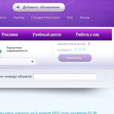
Добавить объявление
акты
Оценка
Гильдия Риэлторов
FAQ
Форум
Реклама
Учебный центр
Работа у нас
0
ОБЪЕКТОВ В БАЗЕ:
Курортная
НАЙДЕНО:
недвижимость
ПОКАЗАТЬ
по номеру объекта:
з учета элитного на 6 апреля 2012 года составила 53,36