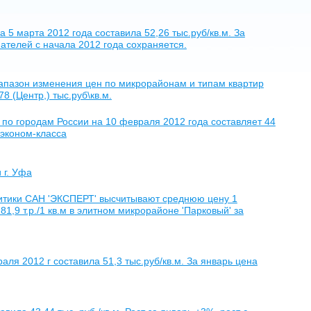
 5 марта 2012 года составила 52,26 тыс.руб/кв.м. За
пателей с начала 2012 года сохраняется.
апазон изменения цен по микрорайонам и типам квартир
8 (Центр,) тыс.руб\кв.м.
 по городам России на 10 февраля 2012 года составляет 44
 эконом-класса
 г. Уфа
литики САН 'ЭКСПЕРТ' высчитывают среднюю цену 1
 81,9 т.р./1 кв.м в элитном микрорайоне 'Парковый' за
аля 2012 г составила 51,3 тыс.руб/кв.м. За январь цена