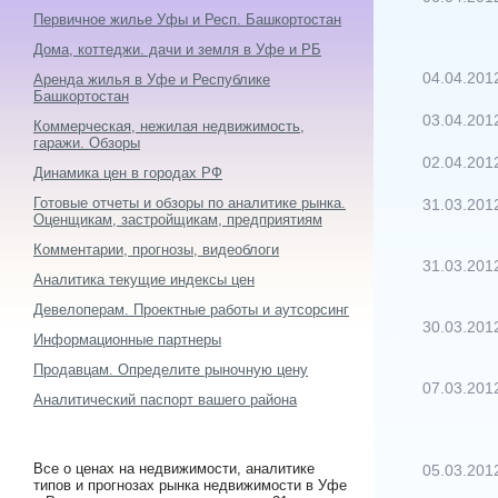
Первичное жилье Уфы и Респ. Башкортостан
Дома, коттеджи. дачи и земля в Уфе и РБ
04.04.201
Аренда жилья в Уфе и Республике
Башкортостан
03.04.201
Коммерческая, нежилая недвижимость,
гаражи. Обзоры
02.04.201
Динамика цен в городах РФ
Готовые отчеты и обзоры по аналитике рынка.
31.03.201
Оценщикам, застройщикам, предприятиям
Комментарии, прогнозы, видеоблоги
31.03.201
Аналитика текущие индексы цен
Девелоперам. Проектные работы и аутсорсинг
30.03.201
Информационные партнеры
Продавцам. Определите рыночную цену
07.03.201
Аналитический паспорт вашего района
Все о ценах на недвижимости, аналитике
05.03.201
типов и прогнозах рынка недвижимости в Уфе