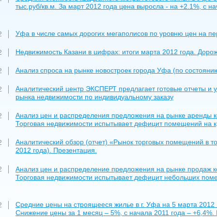
тыс.руб/кв.м. За март 2012 года цена выросла - на +2.1%, с н
Уфа в числе самых дорогих мегаполисов по уровню цен на п
2
Недвижимость Казани в цифрах: итоги марта 2012 года. Дорож
2
Анализ спроса на рынке новостроек города Уфа (по состоянию 
2
Аналитический центр ЭКСПЕРТ предлагает готовые отчеты и у
2
рынка недвижимости по индивидуальному заказу
Анализ цен и распределения предложения на рынке аренды ко
2
Торговая недвижимости испытывает дефицит помещений на к
Аналитический обзор (отчет) «Рынок торговых помещений в то
2
2012 года). Презентация.
Анализ цен и распределение предложения на рынке продаж к
2
Торговая недвижимости испытывает дефицит небольших поме
Средние цены на строящееся жилье в г. Уфа на 5 марта 2012 г
2
Снижение цены за 1 месяц – 5%, с начала 2011 года – +6,4%.