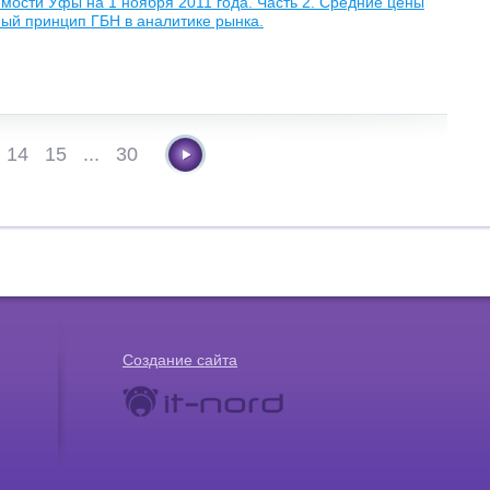
ости Уфы на 1 ноября 2011 года. Часть 2. Средние цены
ный принцип ГБН в аналитике рынка.
14
15
...
30
Создание сайта