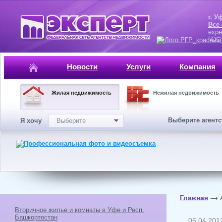
г. Уфа, ул.
Все
expe
ГОСТ, ISO 
Новости
Услуги
Компания
Жилая недвижимость
Нежилая недвижимость
Выберите агент
Я хочу
Выберите
Главная
Вторичное жилье и комнаты в Уфе и Респ.
Башкортостан
06.04.201