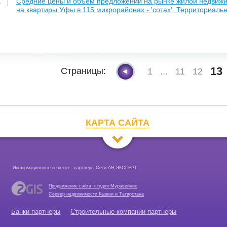
Средние цены и объем предложении на рынке жилой недвижим
1
на квартиры Уфы в 115 микрорайонах - 'сотах'. Территориаль
13
Страницы:
1
...
11
12
КАРТА САЙТА
Информационные и бизнес- партнеры Сети АН ЭКСПЕРТ:
Продвижение сайта: студия Муравейник
Сервер недвижимости Казани и Татарстана
Банки-партнеры
Строительные компании-партнеры