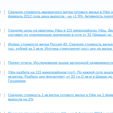
Средняя стоимость квадратного метра готового жилья в Уфе на
2
февраль 2012 года цена выросла - на +1,9%. Активность поку
Средние цены на квартиры Уфы в 115 микрорайонах Уфы. Ди
2
составил по усредненным значениям в соте от 32 (Шакша) до 7
Индекс стоимости жилья Россия-40. Средняя стоимость жилья
2
тыс. рублей за 1 кв.м. Ипотека стимулирует рост цен на жилье
Проект отчета. Исследование рынка загородной недвижимости
2
Уфа разбита на 115 микрорайонов (сот). По каждой соте ана
2
кв.метра. Разброс цен впечатляет, от 33 т.р./1 кв.м в Шакше до
Госцирком
Средняя стоимость 1 кв.метра готового жилья в Уфе на 1 февр
2
выросла на 2%