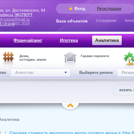
Вход
Регистрация
 Достоевского, 64
 офисы ЭКСПЕРТ
rt-russia@mail.ru
База объектов
Сотрудники
Конт
9001-2015
Франчайзинг
Ипотека
Аналитика
Дома,
Гаражи паркинги
коттеджи, земля
ство
Агентство
Выберите регион
Регион
искать 
Аналитика
Средняя стоимость квадратного метра готового жилья в Уфе бе
2