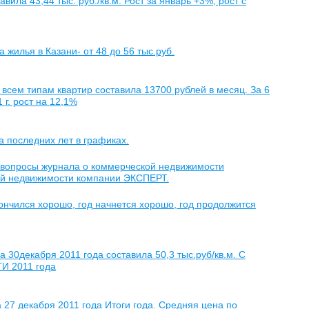
ила 43,44 тыс. руб./кв.м. Рост за январь +3%, рост с
жилья в Казани- от 48 до 56 тыс.руб.
 всем типам квартир составила 13700 рублей в месяц. За 6
г. рост на 12,1%
 последних лет в графиках.
 вопросы журнала о коммерческой недвижимости
кой недвижимости компании ЭКСПЕРТ.
нчился хорошо, год начнется хорошо, год продолжится
 30декабря 2011 года составила 50,3 тыс.руб/кв.м. С
ГИ 2011 года
27 декабря 2011 года Итоги года. Средняя цена по