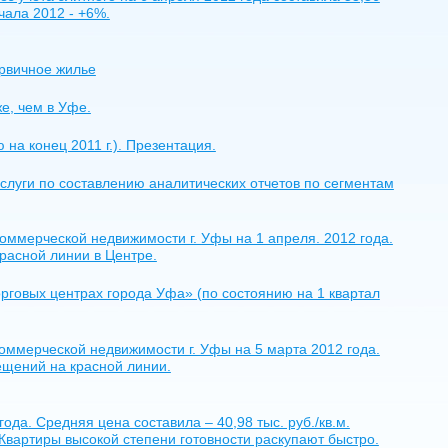
ачала 2012 - +6%.
ервичное жилье
е, чем в Уфе.
на конец 2011 г.). Презентация.
слуги по составлению аналитических отчетов по сегментам
ммерческой недвижимости г. Уфы на 1 апреля. 2012 года.
расной линии в Центре.
рговых центрах города Уфа» (по состоянию на 1 квартал
оммерческой недвижимости г. Уфы на 5 марта 2012 года.
щений на красной линии.
ода. Средняя цена составила – 40,98 тыс. руб./кв.м.
 Квартиры высокой степени готовности раскупают быстро.