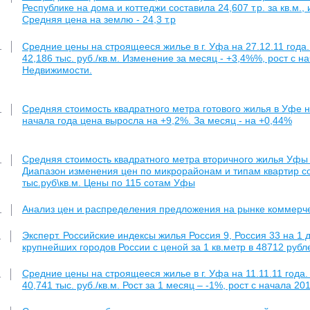
Республике на дома и коттеджи составила 24,607 т.р. за кв.м.,
Средняя цена на землю - 24,3 т.р
Средние цены на строящееся жилье в г. Уфа на 27.12.11 года
1
42,186 тыс. руб./кв.м. Изменение за месяц - +3,4%%, рост с 
Недвижимости.
Средняя стоимость квадратного метра готового жилья в Уфе на
1
начала года цена выросла на +9,2%. За месяц - на +0,44%
Средняя стоимость квадратного метра вторичного жилья Уфы н
1
Диапазон изменения цен по микрорайонам и типам квартир со
тыс.руб\кв.м. Цены по 115 сотам Уфы
Анализ цен и распределения предложения на рынке коммерче
1
Эксперт. Российские индексы жилья Россия 9, Россия 33 на 1
1
крупнейших городов России с ценой за 1 кв.метр в 48712 рубл
Средние цены на строящееся жилье в г. Уфа на 11.11.11 года
1
40,741 тыс. руб./кв.м. Рост за 1 месяц – -1%, рост с начала 