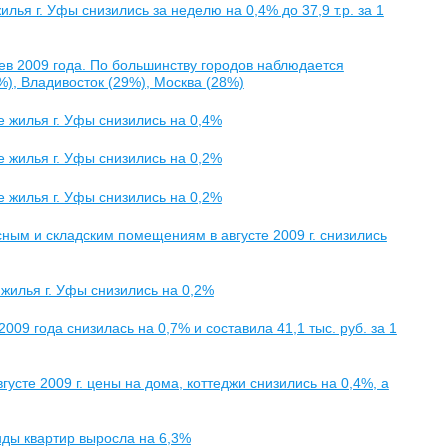
лья г. Уфы снизились за неделю на 0,4% до 37,9 т.р. за 1
цев 2009 года. По большинству городов наблюдается
), Владивосток (29%), Москва (28%)
е жилья г. Уфы снизились на 0,4%
е жилья г. Уфы снизились на 0,2%
е жилья г. Уфы снизились на 0,2%
ым и складским помещениям в августе 2009 г. снизились
 жилья г. Уфы снизились на 0,2%
09 года снизилась на 0,7% и составила 41,1 тыс. руб. за 1
усте 2009 г. цены на дома, коттеджи снизились на 0,4%, а
енды квартир выросла на 6,3%