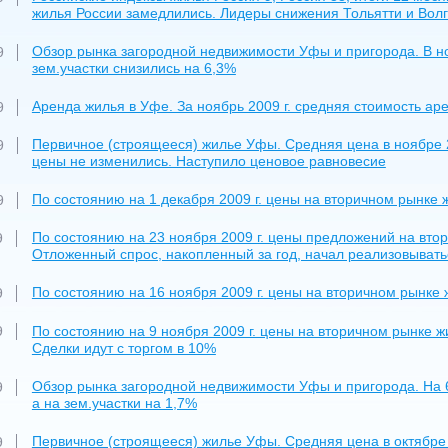
жилья России замедлились. Лидеры снижения Тольятти и Волг
Обзор рынка загородной недвижимости Уфы и пригорода. В ноя
9
зем.участки снизились на 6,3%
Аренда жилья в Уфе. За ноябрь 2009 г. средняя стоимость ар
9
Первичное (строящееся) жилье Уфы. Средняя цена в ноябре 20
9
цены не изменились. Наступило ценовое равновесие
По состоянию на 1 декабря 2009 г. цены на вторичном рынке 
9
По состоянию на 23 ноября 2009 г. цены предложений на вто
9
Отложенный спрос, накопленный за год, начал реализовывать
По состоянию на 16 ноября 2009 г. цены на вторичном рынке 
9
По состоянию на 9 ноября 2009 г. цены на вторичном рынке ж
9
Сделки идут с торгом в 10%
Обзор рынка загородной недвижимости Уфы и пригорода. На 6 
9
а на зем.участки на 1,7%
Первичное (строящееся) жилье Уфы. Средняя цена в октябре 2
9