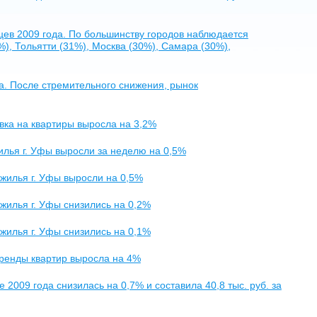
яцев 2009 года. По большинству городов наблюдается
), Тольятти (31%), Москва (30%), Самара (30%),
а. После стремительного снижения, рынок
авка на квартиры выросла на 3,2%
илья г. Уфы выросли за неделю на 0,5%
 жилья г. Уфы выросли на 0,5%
 жилья г. Уфы снизились на 0,2%
 жилья г. Уфы снизились на 0,1%
аренды квартир выросла на 4%
2009 года снизилась на 0,7% и составила 40,8 тыс. руб. за