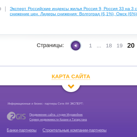
Эксперт. Российские индексы жилья Россия 9, Россия 33 на 3
9
снижение цен. Лидеры снижения: Волгоград (6,1%), Омск (6%)
20
Страницы:
1
...
18
19
КАРТА САЙТА
Информационные и бизнес- партнеры Сети АН ЭКСПЕРТ:
Продвижение сайта: студия Муравейник
Сервер недвижимости Казани и Татарстана
Банки-партнеры
Строительные компании-партнеры