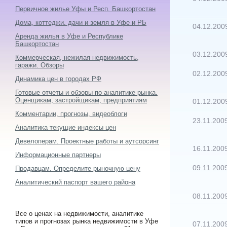
Первичное жилье Уфы и Респ. Башкортостан
Дома, коттеджи. дачи и земля в Уфе и РБ
04.12.200
Аренда жилья в Уфе и Республике
Башкортостан
03.12.200
Коммерческая, нежилая недвижимость,
гаражи. Обзоры
02.12.200
Динамика цен в городах РФ
Готовые отчеты и обзоры по аналитике рынка.
Оценщикам, застройщикам, предприятиям
01.12.200
Комментарии, прогнозы, видеоблоги
23.11.200
Аналитика текущие индексы цен
Девелоперам. Проектные работы и аутсорсинг
16.11.200
Информационные партнеры
09.11.200
Продавцам. Определите рыночную цену
Аналитический паспорт вашего района
08.11.200
Все о ценах на недвижимости, аналитике
типов и прогнозах рынка недвижимости в Уфе
07.11.200