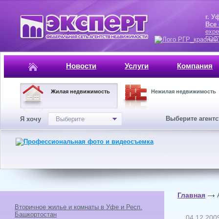
г. Уфа, ул.
Все
expe
ГОСТ, ISO 
Новости
Услуги
Компания
Жилая недвижимость
Нежилая недвижимость
Выберите агент
Я хочу
Выберите
Главная
Вторичное жилье и комнаты в Уфе и Респ.
Башкортостан
04.12.200