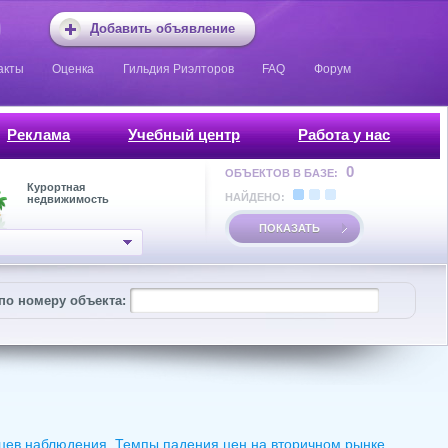
Добавить объявление
акты
Оценка
Гильдия Риэлторов
FAQ
Форум
Реклама
Учебный центр
Работа у нас
0
ОБЪЕКТОВ В БАЗЕ:
Курортная
НАЙДЕНО:
недвижимость
ПОКАЗАТЬ
по номеру объекта:
сяцев наблюдения. Темпы падения цен на вторичном рынке