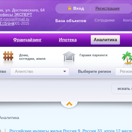
Вход
Регистрация
 Достоевского, 64
 офисы ЭКСПЕРТ
rt-russia@mail.ru
База объектов
Сотрудники
Конт
9001-2015
Франчайзинг
Ипотека
Аналитика
Дома,
Гаражи паркинги
коттеджи, земля
ство
Агентство
Выберите регион
Регион
искать 
Аналитика
Российские индексы жилья Россия 9, Россия 33, итоги 12 ме
9