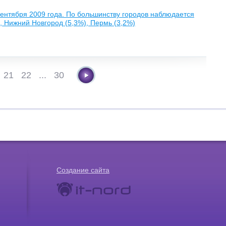
 сентября 2009 года. По большинству городов наблюдается
, Нижний Новгород (5,3%), Пермь (3,2%)
21
22
...
30
Создание сайта