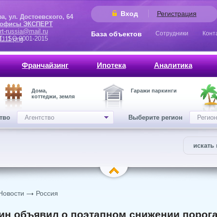
Вход
Регистрация
 Достоевского, 64
 офисы ЭКСПЕРТ
rt-russia@mail.ru
База объектов
Сотрудники
Конт
9001-2015
Франчайзинг
Ипотека
Аналитика
Дома,
Гаражи паркинги
коттеджи, земля
ство
Агентство
Выберите регион
Регион
искать 
Новости
Россия
н объявил о поэтапном снижении порога