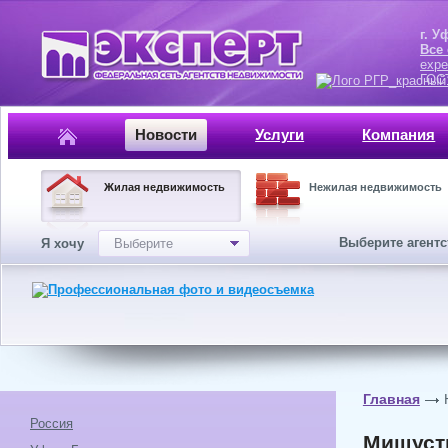
г. Уфа, ул.
Все
expe
ГОСТ, ISO 
Новости
Услуги
Компания
Жилая недвижимость
Нежилая недвижимость
Выберите агент
Я хочу
Выберите
Главная
Россия
Мишусти