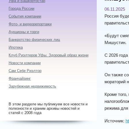
Уфа и Башкортостан
Города России
06.11.2025
Россия буде
События компании
правительст
Фото- и видеорепортажи
Аукционы и торги
«Будут смя
Банкротство физических лиц
Мишустин.
Ипотека
С 2026 года
Клуб Риэлтеров Уфы. Здоровый образ жизни
правительст
Новости компании
Сам Себе Риэлтор
Он также со
Франчайзинг
мораторий н
Зарубежная недвижимость
Кроме того,
налогооблож
В этом разделе мы публикуем все новости и
режима для
полезности и храним архивы новостей и
статей с 2008 года
Источник:
h