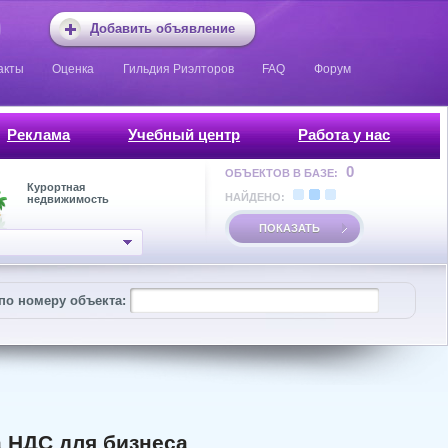
Добавить объявление
акты
Оценка
Гильдия Риэлторов
FAQ
Форум
Реклама
Учебный центр
Работа у нас
0
ОБЪЕКТОВ В БАЗЕ:
Курортная
НАЙДЕНО:
недвижимость
ПОКАЗАТЬ
по номеру объекта:
 НДС для бизнеса